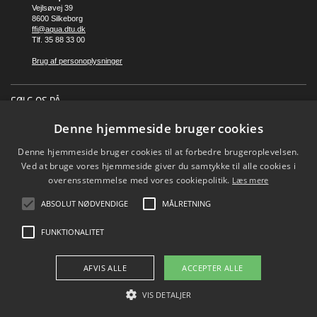
Vejlsøvej 39
8600 Silkeborg
ffi@aqua.dtu.dk
Tlf. 35 88 33 00
Brug af personoplysninger
FØLG OS PÅ
Denne hjemmeside bruger cookies
Denne hjemmeside bruger cookies til at forbedre brugeroplevelsen.
Ved at bruge vores hjemmeside giver du samtykke til alle cookies i
overensstemmelse med vores cookiepolitik.
Læs mere
ABSOLUT NØDVENDIGE
MÅLRETNING
FUNKTIONALITET
AFVIS ALLE
ACCEPTER ALLE
VIS DETALJER