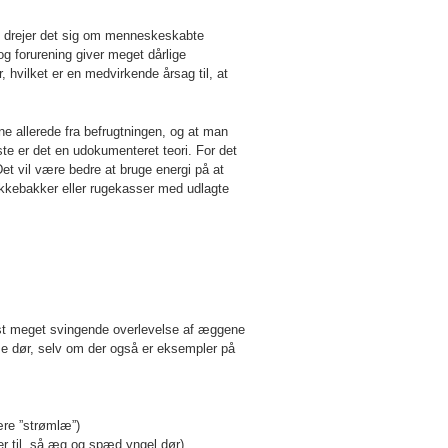
e drejer det sig om menneskeskabte
og forurening giver meget dårlige
hvilket er en medvirkende årsag til, at
ne allerede fra befrugtningen, og at man
ste er det en udokumenteret teori. For det
t vil være bedre at bruge energi på at
ækkebakker eller rugekasser med udlagte
st meget svingende overlevelse af æggene
sse dør, selv om der også er eksempler på
ære ”strømlæ”)
r til, så æg og spæd yngel dør)