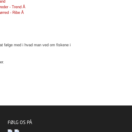
and
reder - Trend Å
ørred - Ribe Å
r at følge med i hvad man ved om fiskene i
er.
FØLG OS PÅ