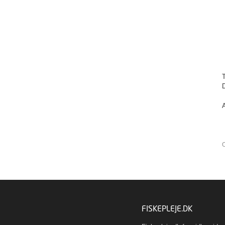
A
O
FISKEPLEJE.DK