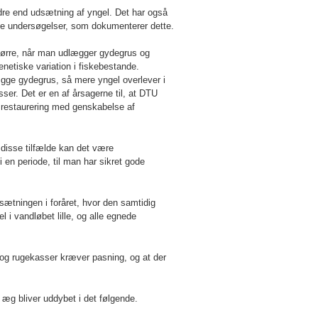
re end udsætning af yngel. Det har også
ke undersøgelser, som dokumenterer dette.
større, når man udlægger gydegrus og
netiske variation i fiskebestande.
ægge gydegrus, så mere yngel overlever i
ser. Det er en af årsagerne til, at DTU
bsrestaurering med genskabelse af
I disse tilfælde kan det være
 en periode, til man har sikret gode
sætningen i foråret, hvor den samtidig
 i vandløbet lille, og alle egnede
 og rugekasser kræver pasning, og at der
æg bliver uddybet i det følgende.