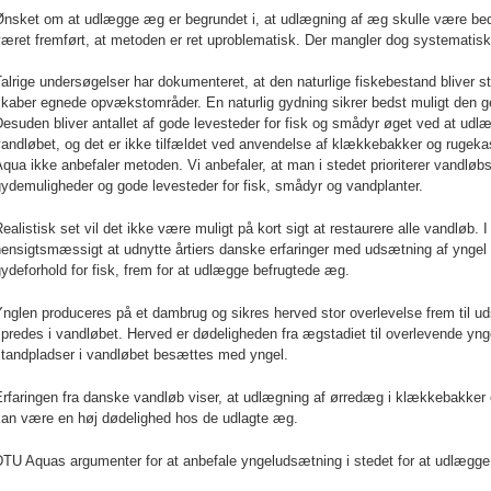
Ønsket om at udlægge æg er begrundet i, at udlægning af æg skulle være bed
været fremført, at metoden er ret uproblematisk. Der mangler dog systematis
alrige undersøgelser har dokumenteret, at den naturlige fiskebestand bliver 
kaber egnede opvækstområder. En naturlig gydning sikrer bedst muligt den ge
esuden bliver antallet af gode levesteder for fisk og smådyr øget ved at udl
andløbet, og det er ikke tilfældet ved anvendelse af klækkebakker og rugekas
qua ikke anbefaler metoden. Vi anbefaler, at man i stedet prioriterer vandlø
ydemuligheder og gode levesteder for fisk, smådyr og vandplanter.
ealistisk set vil det ikke være muligt på kort sigt at restaurere alle vandløb. 
ensigtsmæssigt at udnytte årtiers danske erfaringer med udsætning af yngel i
ydeforhold for fisk, frem for at udlægge befrugtede æg.
nglen produceres på et dambrug og sikres herved stor overlevelse frem til ud
predes i vandløbet. Herved er dødeligheden fra ægstadiet til overlevende yngel
standpladser i vandløbet besættes med yngel.
rfaringen fra danske vandløb viser, at udlægning af ørredæg i klækkebakker
kan være en høj dødelighed hos de udlagte æg.
TU Aquas argumenter for at anbefale yngeludsætning i stedet for at udlægge 