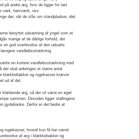
 på andre æg, hvis de ligger for tæt
le væk, hærværk, osv.
ange dør, når de slås om standpladser, idet
’erne benyttet udsætning af yngel som et
dgås mange af de dårlige forhold, der
er en god overlevelse af den udsatte
 en længere vandløbsstrækning.
esætte en kortere vandløbsstrækning med
å der skal anbringes et større antal
åde klækkebakker og rugekasser kræver
gel ud af det.
ar klæbende æg, så der vil være en øget
lumpe sammen. Desuden ligger stallingens
i en gydebanke. Derfor er det bedre at
g rugekasser, hvoraf kun få har været
 overlevelse af æg i klækkebakker og