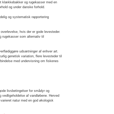
klet klækkebakker og rugekasser med en
forhold og under danske forhold.
delig og systematisk rapportering
j overlevelse, hvis der er gode levesteder.
 rugekasser som alternativ til
verflødiggøre udsætninger af enhver art.
ig genetisk variation, flere levesteder til
 forbindelse med undervisning om fiskenes
ode livsbetingelser for smådyr og
 og vedligeholdelse af vandløbene. Herved
 varieret natur med en god økologisk