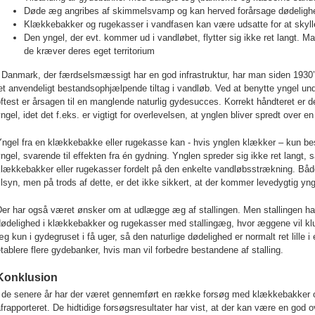
Døde æg angribes af skimmelsvamp og kan herved forårsage dødelighed
Klækkebakker og rugekasser i vandfasen kan være udsatte for at skyl
Den yngel, der evt. kommer ud i vandløbet, flytter sig ikke ret langt. M
de kræver deres eget territorium
 Danmark, der færdselsmæssigt har en god infrastruktur, har man siden 1930
et anvendeligt bestandsophjælpende tiltag i vandløb. Ved at benytte yngel un
ftest er årsagen til en manglende naturlig gydesucces. Korrekt håndteret er d
ngel, idet det f.eks. er vigtigt for overlevelsen, at ynglen bliver spredt over
Yngel fra en klækkebakke eller rugekasse kan - hvis ynglen klækker – kun b
ngel, svarende til effekten fra én gydning. Ynglen spreder sig ikke ret langt, s
klækkebakker eller rugekasser fordelt på den enkelte vandløbsstrækning. B
ilsyn, men på trods af dette, er det ikke sikkert, at der kommer levedygtig yn
Der har også været ønsker om at udlægge æg af stallingen. Men stallingen h
dødelighed i klækkebakker og rugekasser med stallingæg, hvor æggene vil k
g kun i gydegruset i få uger, så den naturlige dødelighed er normalt ret lille 
tablere flere gydebanker, hvis man vil forbedre bestandene af stalling.
Konklusion
I de senere år har der været gennemført en række forsøg med klækkebakker o
frapporteret. De hidtidige forsøgsresultater har vist, at der kan være en god