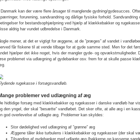
I Danmark kan der være flere årsager til manglende gydning/gydesucces. Oft
pærringer, forurening, sandvandring og dårlige fysiske forhold. Sandvandring 
etingelser for bestandsophjælpning ved hjælp af klækkebakker og rugekasser, 
isse aldrig har vundet udbredelse i Danmark.
ogle mener, at det er vigtigt for æggene, at de ”præges” af vandet i vandløbe
erved får fiskene til at vende tilbage for at gyde samme sted. Men for det før
ndet hjælper det ikke noget, hvis der mangler gyde- og opvækstmuligheder. De
øse problemet via udlægning af gydebanker osv. frem for at skulle passe kl
æg.
Flydende rugekasse i forsøgsvandløb.
Mange problemer ved udlægning af æg
De hidtidige forsøg med klækkebakker og rugekasser i danske vandløb har vi
g den yngel, der skal ”besætte” vandløbet. Det sker ofte, at alle æg i en ka
en god overlevelse af udlagte æg. Problemer kan skyldes:
Stor dødelighed ved udlægning af ”grønne” æg
Æggene tåler ikke turbulens i klækkebakker og rugekasser (der skal v
Tilsanding af gydebanker med udlagte æg (bakkerne og kasserne sande