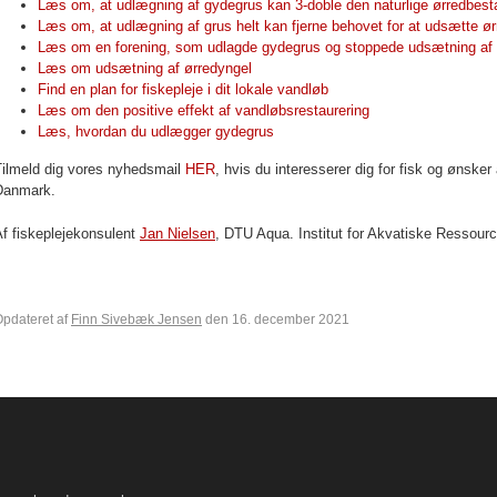
Læs om, at udlægning af gydegrus kan 3-doble den naturlige ørredbest
Læs om, at udlægning af grus helt kan fjerne behovet for at udsætte ør
Læs om en forening, som udlagde gydegrus og stoppede udsætning af 
Læs om udsætning af ørredyngel
Find en plan for fiskepleje i dit lokale vandløb
Læs om den positive effekt af vandløbsrestaurering
Læs, hvordan du udlægger gydegrus
Tilmeld dig vores nyhedsmail
HER
, hvis du interesserer dig for fisk og ønske
Danmark.
f fiskeplejekonsulent
Jan Nielsen
, DTU Aqua. Institut for Akvatiske Ressourc
pdateret af
Finn Sivebæk Jensen
den 16. december 2021