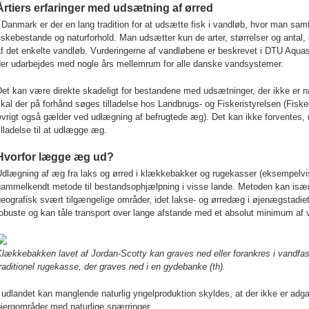
Årtiers erfaringer med udsætning af ørred
 Danmark er der en lang tradition for at udsætte fisk i vandløb, hvor man samt
iskebestande og naturforhold. Man udsætter kun de arter, størrelser og antal, 
f det enkelte vandløb. Vurderingerne af vandløbene er beskrevet i DTU Aquas
der udarbejdes med nogle års mellemrum for alle danske vandsystemer.
et kan være direkte skadeligt for bestandene med udsætninger, der ikke er nø
kal der på forhånd søges tilladelse hos Landbrugs- og Fiskeristyrelsen (Fisker
vrigt også gælder ved udlægning af befrugtede æg). Det kan ikke forventes, 
illadelse til at udlægge æg.
Hvorfor lægge æg ud?
Udlægning af æg fra laks og ørred i klækkebakker og rugekasser (eksempelvis
gammelkendt metode til bestandsophjælpning i visse lande. Metoden kan især
eografisk svært tilgængelige områder, idet lakse- og ørredæg i øjenægstadiet
obuste og kan tåle transport over lange afstande med et absolut minimum af 
lækkebakken lavet af Jordan-Scotty kan graves ned eller forankres i vandfas
raditionel rugekasse, der graves ned i en gydebanke (th).
 udlandet kan manglende naturlig yngelproduktion skyldes, at der ikke er adgan
jergområder med naturlige spærringer.