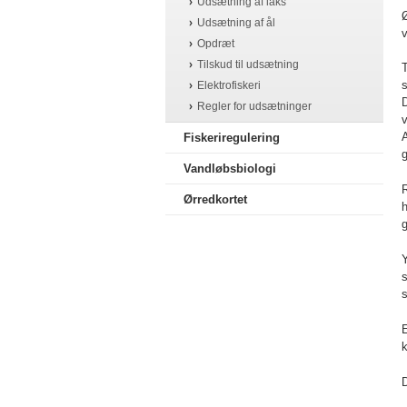
Udsætning af laks
Udsætning af ål
Opdræt
Tilskud til udsætning
T
s
Elektrofiskeri
D
Regler for udsætninger
v
A
Fiskeriregulering
g
Vandløbsbiologi
R
Ørredkortet
h
g
Y
s
E
D