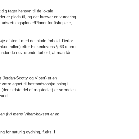
idig tager hensyn til de lokale
der er plads til, og det kræver en vurdering
 udsætningsplaner/Planer for fiskepleje,
je afstemt med de lokale forhold. Derfor
ikontrollen) efter Fiskerilovens § 63 (som i
under de nuværende forhold, at man får
 Jordan-Scotty og Vibert) er en
 være egnet til bestandsophjælpning i
 (den sidste del af ægstadiet) er særdeles
vand.
en (tv) mens Vibert-boksen er en
g for naturlig gydning, f.eks. i