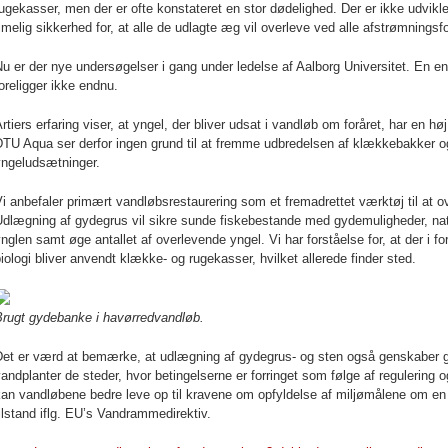
ugekasser, men der er ofte konstateret en stor dødelighed. Der er ikke udvi
imelig sikkerhed for, at alle de udlagte æg vil overleve ved alle afstrømnings
u er der nye undersøgelser i gang under ledelse af Aalborg Universitet. En en
oreligger ikke endnu.
rtiers erfaring viser, at yngel, der bliver udsat i vandløb om foråret, har en hø
TU Aqua ser derfor ingen grund til at fremme udbredelsen af klækkebakker og
yngeludsætninger.
i anbefaler primært vandløbsrestaurering som et fremadrettet værktøj til at o
dlægning af gydegrus vil sikre sunde fiskebestande med gydemuligheder, naturl
nglen samt øge antallet af overlevende yngel. Vi har forståelse for, at der i
iologi bliver anvendt klække- og rugekasser, hvilket allerede finder sted.
Brugt gydebanke i havørredvandløb.
Det er værd at bemærke, at udlægning af gydegrus- og sten også genskaber g
andplanter de steder, hvor betingelserne er forringet som følge af regulering
an vandløbene bedre leve op til kravene om opfyldelse af miljømålene om en
ilstand iflg. EU’s Vandrammedirektiv.