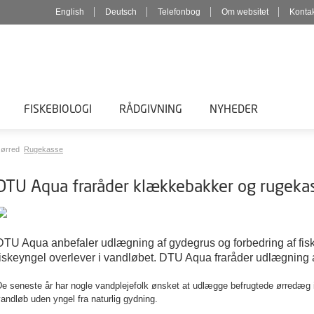
English
Deutsch
Telefonbog
Om websitet
Konta
FISKEBIOLOGI
RÅDGIVNING
NYHEDER
 ørred
Rugekasse
DTU Aqua fraråder klækkebakker og rugekas
DTU Aqua anbefaler udlægning af gydegrus og forbedring af fis
fiskeyngel overlever i vandløbet. DTU Aqua fraråder udlægning 
e seneste år har nogle vandplejefolk ønsket at udlægge befrugtede ørredæg i 
andløb uden yngel fra naturlig gydning.