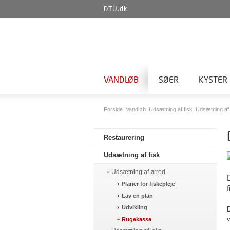
DTU.dk
VANDLØB
SØER
KYSTER
Forside
Vandløb
Udsætning af fisk
Udsætning af
Restaurering
Udsætning af fisk
Udsætning af ørred
Planer for fiskepleje
Lav en plan
Udvikling
D
v
Rugekasse