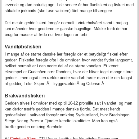
levende og død naturlig agn. I de senere år har fluefiskeri og fiskeri med
såkaldte jerkbaits (ske-løse woblere) fået mange tilhængere.
Det meste geddefiskeri foregår normalt i vinterhalvåret samt i maj og
juni måneder hvor gedderne er ganske hugvillige. Måske fordi de har
brug for masser af føde nu, hvor legen er forbi.
Vandløbsfiskeri
I mange af de større danske åer foregår der et betydeligt fiskeri efter
gedder. Fiskeriet foregår ofte i de områder, hvor vandet flyder langsomt,
hvilket normalt er i den nedre del af de større vandløb. Et kendt
eksempel er Gudenåen nær Randers, hvor der bliver taget mange store
gedder - men også i en række andre vandløb hører man ofte om fangst
af gedder, f.eks Skjern Å, Tryggevælde Å og Odense Å.
Brakvandsfiskeri
Gedden trives i områder med op til 10-12 promille salt i vandet, og man
kan derfor træffe gedden i mange danske fjorde. Det mest kendt
geddefiskeri i saltvand foregår omkring Sydsjælland, hvor Bredningen,
Stege Nor og Præstø Fjord er kendte lokaliteter. Man kan også
træffe gedden omkring Bornholm.
Af
Christian Skov
, DTU Aqua. Institut for Akvatiske Ressourcer.