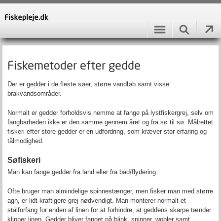
Fiskemetoder efter gedde
Der er gedder i de fleste søer, større vandløb samt visse
brakvandsområder.
Normalt er gedder forholdsvis nemme at fange på lystfiskergrej, selv om
fangbarheden ikke er den samme gennem året og fra sø til sø. Målrettet
fiskeri efter store gedder er en udfordring, som kræver stor erfaring og
tålmodighed.
Søfiskeri
Man kan fange gedder fra land eller fra båd/flydering.
Ofte bruger man almindelige spinnestænger, men fisker man med større
agn, er lidt kraftigere grej nødvendigt. Man monterer normalt et
stålforfang for enden af linen for at forhindre, at geddens skarpe tænder
klipper linen. Gedder bliver fanget på blink, spinner, wobler samt