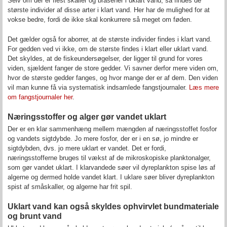
Selv om der er flest skaller og brasener i uklart vand, så findes de
største individer af disse arter i klart vand. Her har de mulighed for at
vokse bedre, fordi de ikke skal konkurrere så meget om føden.
Det gælder også for aborrer, at de største individer findes i klart vand.
For gedden ved vi ikke, om de største findes i klart eller uklart vand.
Det skyldes, at de fiskeundersøgelser, der ligger til grund for vores
viden, sjældent fanger de store gedder. Vi savner derfor mere viden om,
hvor de største gedder fanges, og hvor mange der er af dem. Den viden
vil man kunne få via systematisk indsamlede fangstjournaler.
Læs mere
om fangstjournaler her
.
Næringsstoffer og alger gør vandet uklart
Der er en klar sammenhæng mellem mængden af næringsstoffet fosfor
og vandets sigtdybde. Jo mere fosfor, der er i en sø, jo mindre er
sigtdybden, dvs. jo mere uklart er vandet. Det er fordi,
næringsstofferne bruges til vækst af de mikroskopiske planktonalger,
som gør vandet uklart. I klarvandede søer vil dyreplankton spise løs af
algerne og dermed holde vandet klart. I uklare søer bliver dyreplankton
spist af småskaller, og algerne har frit spil.
Uklart vand kan også skyldes ophvirvlet bundmateriale
og brunt vand