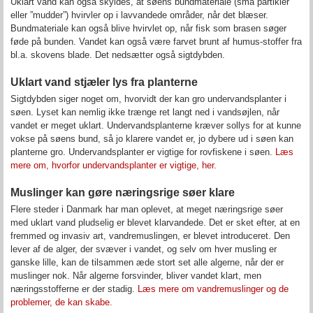
Uklart vand kan også skyldes, at søens bundmateriale (små partikler
eller ”mudder”) hvirvler op i lavvandede områder, når det blæser.
Bundmateriale kan også blive hvirvlet op, når fisk som brasen søger
føde på bunden. Vandet kan også være farvet brunt af humus-stoffer fra
bl.a. skovens blade. Det nedsætter også sigtdybden.
Uklart vand stjæler lys fra planterne
Sigtdybden siger noget om, hvorvidt der kan gro undervandsplanter i
søen. Lyset kan nemlig ikke trænge ret langt ned i vandsøjlen, når
vandet er meget uklart. Undervandsplanterne kræver sollys for at kunne
vokse på søens bund, så jo klarere vandet er, jo dybere ud i søen kan
planterne gro. Undervandsplanter er vigtige for rovfiskene i søen.
Læs
mere om, hvorfor undervandsplanter er vigtige, her.
Muslinger kan gøre næringsrige søer klare
Flere steder i Danmark har man oplevet, at meget næringsrige søer
med uklart vand pludselig er blevet klarvandede. Det er sket efter, at en
fremmed og invasiv art, vandremuslingen, er blevet introduceret. Den
lever af de alger, der svæver i vandet, og selv om hver musling er
ganske lille, kan de tilsammen æde stort set alle algerne, når der er
muslinger nok. Når algerne forsvinder, bliver vandet klart, men
næringsstofferne er der stadig.
Læs mere om vandremuslinger og de
problemer, de kan skabe.