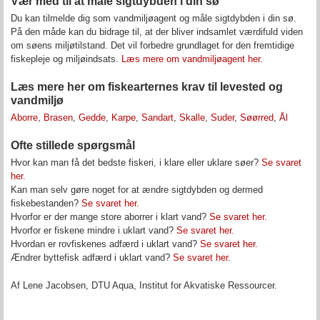
Vær med til at måle sigtdybden i din sø
Du kan tilmelde dig som vandmiljøagent og måle sigtdybden i din sø.
På den måde kan du bidrage til, at der bliver indsamlet værdifuld viden
om søens miljøtilstand. Det vil forbedre grundlaget for den fremtidige
fiskepleje og miljøindsats.
Læs mere om vandmiljøagent her.
Læs mere her om fiskearternes krav til levested og
vandmiljø
Aborre
,
Brasen
,
Gedde
,
Karpe
,
Sandart
,
Skalle
,
Suder
,
Søørred
,
Ål
Ofte stillede spørgsmål
Hvor kan man få det bedste fiskeri, i klare eller uklare søer?
Se svaret
her.
Kan man selv gøre noget for at ændre sigtdybden og dermed
fiskebestanden?
Se svaret her.
Hvorfor er der mange store aborrer i klart vand?
Se svaret her.
Hvorfor er fiskene mindre i uklart vand?
Se svaret her.
Hvordan er rovfiskenes adfærd i uklart vand?
Se svaret her.
Ændrer byttefisk adfærd i uklart vand?
Se svaret her.
Af Lene Jacobsen, DTU Aqua, Institut for Akvatiske Ressourcer.