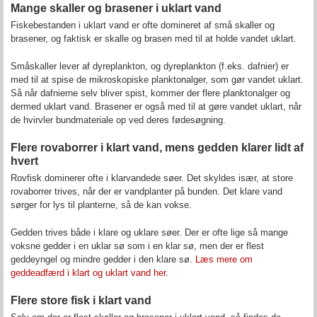
Mange skaller og brasener i uklart vand
Fiskebestanden i uklart vand er ofte domineret af små skaller og
brasener, og faktisk er skalle og brasen med til at holde vandet uklart.
Småskaller lever af dyreplankton, og dyreplankton (f.eks. dafnier) er
med til at spise de mikroskopiske planktonalger, som gør vandet uklart.
Så når dafnierne selv bliver spist, kommer der flere planktonalger og
dermed uklart vand. Brasener er også med til at gøre vandet uklart, når
de hvirvler bundmateriale op ved deres fødesøgning.
Flere rovaborrer i klart vand, mens gedden klarer lidt af
hvert
Rovfisk dominerer ofte i klarvandede søer. Det skyldes især, at store
rovaborrer trives, når der er vandplanter på bunden. Det klare vand
sørger for lys til planterne, så de kan vokse.
Gedden trives både i klare og uklare søer. Der er ofte lige så mange
voksne gedder i en uklar sø som i en klar sø, men der er flest
geddeyngel og mindre gedder i den klare sø.
Læs mere om
geddeadfærd i klart og uklart vand her
.
Flere store fisk i klart vand