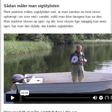
Sådan måler man sigtdybden
Rent praktisk måles sigtdybden ved, at man sænker en hvid skive
ophængt i en snor ned i vandet, indtil man ikke længere kan se den.
Man trækker skiven op igen, og dér, hvor skiven lige nøjagtig kan anes
igen, har man den dybde, der kaldes sigtdybden.