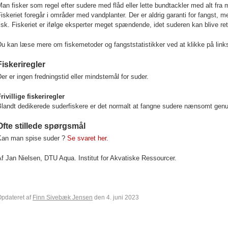
an fisker som regel efter sudere med flåd eller lette bundtackler med alt fra 
iskeriet foregår i områder med vandplanter. Der er aldrig garanti for fangst
isk. Fiskeriet er ifølge eksperter meget spændende, idet suderen kan blive re
u kan læse mere om fiskemetoder og fangststatistikker ved at klikke på links
Fiskeriregler
er er ingen fredningstid eller mindstemål for suder.
rivillige fiskeriregler
Blandt dedikerede suderfiskere er det normalt at fangne sudere nænsomt gen
Ofte stillede spørgsmål
Kan man spise suder ?
Se svaret her.
Af
Jan Nielsen, DTU Aqua. Institut for Akvatiske Ressourcer.
pdateret af
Finn Sivebæk Jensen
den 4. juni 2023