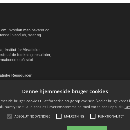
en om, hvordan man bevarer og
tande i vandløb, søer og
, Institut for Akvatiske
este af de forskningsresultater,
rmationerne på sitet.
vatiske Ressourcer
Denne hjemmeside bruger cookies
eside bruger cookies til at forbedre brugeroplevelsen. Ved at bruge vore
 du samtykke til alle cookies i overensstemmelse med vores cookiepolitik.
Læ
ABSOLUT NØDVENDIGE
MÅLRETNING
FUNKTIONALITET