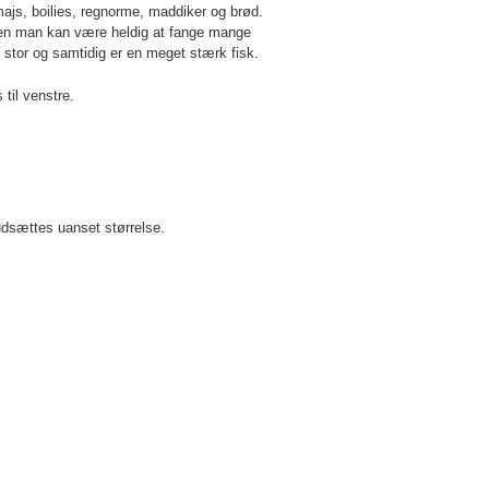
majs, boilies, regnorme, maddiker og brød.
, men man kan være heldig at fange mange
t stor og samtidig er en meget stærk fisk.
 til venstre.
udsættes uanset størrelse.