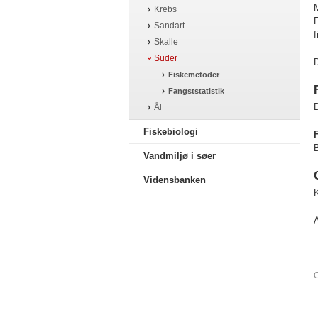
M
Krebs
F
Sandart
f
Skalle
Suder
D
Fiskemetoder
Fangststatistik
D
Ål
Fiskebiologi
F
Vandmiljø i søer
Vidensbanken
O