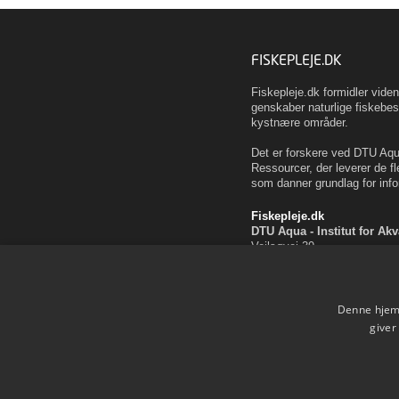
FISKEPLEJE.DK
Fiskepleje.dk formidler vid
genskaber naturlige fiskebes
kystnære områder.
Det er forskere ved DTU Aqua
Ressourcer, der leverer de fl
som danner grundlag for info
Fiskepleje.dk
DTU Aqua - Institut for Ak
Vejlsøvej 39
8600 Silkeborg
ffi@aqua.dtu.dk
Tlf. 35 88 33 00
Denne hjemm
Brug af personoplysninger
giver