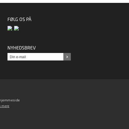
FØLG OS PÅ
NYHEDSBREV
s hjemmeside
s mere