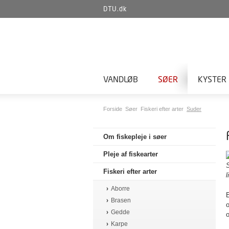
DTU.dk
VANDLØB
SØER
KYSTER
Forside
Søer
Fiskeri efter arter
Suder
Om fiskepleje i søer
Pleje af fiskearter
S
Fiskeri efter arter
l
Aborre
E
Brasen
o
Gedde
Karpe