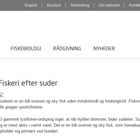
English
Deutsch
Telefonbog
Om websitet
Konta
FISKEBIOLOGI
RÅDGIVNING
NYHEDER
Fiskeri efter suder
uderen er en lidt overset og sky fisk uden mindstemål og fredningstid. Fisker
ille gruppe sportsfiskere.
t gammelt lystfisker-ordsprog siger, at når hylden blomster, bider suderen. S
g er mest aktiv i varmt vand. Det er en lidt overset og sky fisk, som hoveds
opholder sig primært ved bunden.