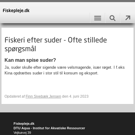
Fiskeri efter suder - Ofte stillede
spørgsmål
Kan man spise suder?
Ja, suder skulle efter sigende være velsmagende, især røget. I f.eks
Kina opdrættes suder i stor stil til konsum og eksport.
Opdateret af
Finn Sivebæk Jensen
den 4. juni 2023
Fiskepleje.dk
DTU Aqua - Institut for Akvatiske Ressourcer
Vejlsøvej 39