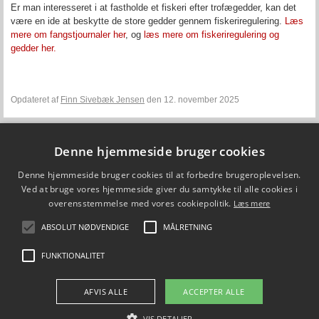
Er man interesseret i at fastholde et fiskeri efter trofægedder, kan det
være en ide at beskytte de store gedder gennem fiskeriregulering.
Læs
mere om fangstjournaler her
, og
læs mere om fiskeriregulering og
gedder her.
Opdateret af
Finn Sivebæk Jensen
den 12. november 2025
Denne hjemmeside bruger cookies
Fiskepleje.dk
Denne hjemmeside bruger cookies til at forbedre brugeroplevelsen.
DTU Aqua - Institut for Akvatiske Ressourcer
Vejlsøvej 39
Ved at bruge vores hjemmeside giver du samtykke til alle cookies i
8600 Silkeborg
overensstemmelse med vores cookiepolitik.
Læs mere
ffi@aqua.dtu.dk
Tlf. 35 88 33 00
ABSOLUT NØDVENDIGE
MÅLRETNING
Brug af personoplysninger
FUNKTIONALITET
FØLG OS PÅ
AFVIS ALLE
ACCEPTER ALLE
VIS DETALJER