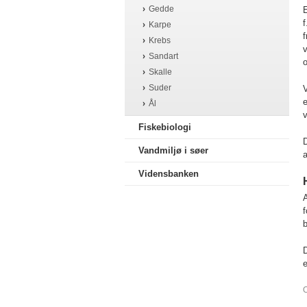
Gedde
E
f
Karpe
Krebs
v
Sandart
o
Skalle
Suder
V
e
Ål
v
Fiskebiologi
D
Vandmiljø i søer
a
Vidensbanken
A
f
b
D
e
O