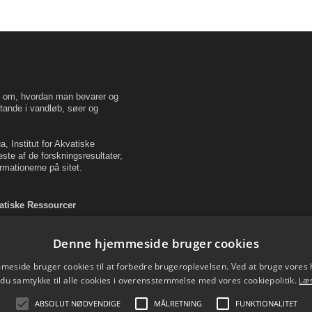
en om, hvordan man bevarer og
tande i vandløb, søer og
, Institut for Akvatiske
este af de forskningsresultater,
rmationerne på sitet.
vatiske Ressourcer
Denne hjemmeside bruger cookies
eside bruger cookies til at forbedre brugeroplevelsen. Ved at bruge vore
 du samtykke til alle cookies i overensstemmelse med vores cookiepolitik.
Læ
ABSOLUT NØDVENDIGE
MÅLRETNING
FUNKTIONALITET