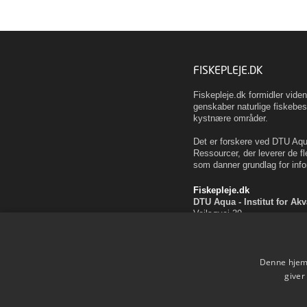
FISKEPLEJE.DK
Fiskepleje.dk formidler vid
genskaber naturlige fiskebes
kystnære områder.
Det er forskere ved DTU Aqua
Ressourcer, der leverer de fl
som danner grundlag for info
Fiskepleje.dk
DTU Aqua - Institut for Ak
Vejlsøvej 39
8600 Silkeborg
ffi@aqua.dtu.dk
Tlf. 35 88 33 00
Denne hjemm
Brug af personoplysninger
giver