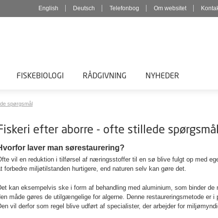
English
Deutsch
Telefonbog
Om websitet
Konta
FISKEBIOLOGI
RÅDGIVNING
NYHEDER
lede spørgsmål
Fiskeri efter aborre - ofte stillede spørgsmå
Hvorfor laver man sørestaurering?
fte vil en reduktion i tilførsel af næringsstoffer til en sø blive fulgt op med e
t forbedre miljøtilstanden hurtigere, end naturen selv kan gøre det.
et kan eksempelvis ske i form af behandling med aluminium, som binder de næ
en måde gøres de utilgængelige for algerne. Denne restaureringsmetode er i p
en vil derfor som regel blive udført af specialister, der arbejder for miljømyn