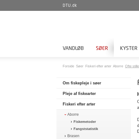
DTU.dk
VANDLØB
SØER
KYSTER
Forside
Søer
Fiskeri efter arter
Aborre
Ofte stil
Om fiskepleje i søer
Pleje af fiskearter
O
Fiskeri efter arter
a
Aborre
D
Fiskemetoder
d
Fangststatistik
D
Brasen