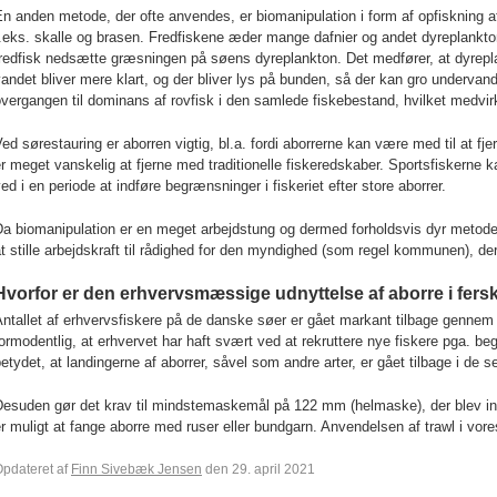
n anden metode, der ofte anvendes, er biomanipulation i form af opfiskning a
.eks. skalle og brasen. Fredfiskene æder mange dafnier og andet dyreplankton,
fredfisk nedsætte græsningen på søens dyreplankton. Det medfører, at dyrep
andet bliver mere klart, og der bliver lys på bunden, så der kan gro underva
vergangen til dominans af rovfisk i den samlede fiskebestand, hvilket medvirke
ed sørestauring er aborren vigtig, bl.a. fordi aborrerne kan være med til at fje
r meget vanskelig at fjerne med traditionelle fiskeredskaber. Sportsfiskerne 
ed i en periode at indføre begrænsninger i fiskeriet efter store aborrer.
a biomanipulation er en meget arbejdstung og dermed forholdsvis dyr metode,
t stille arbejdskraft til rådighed for den myndighed (som regel kommunen), der
Hvorfor er den erhvervsmæssige udnyttelse af aborre i fers
ntallet af erhvervsfiskere på de danske søer er gået markant tilbage gennem 
ormodentlig, at erhvervet har haft svært ved at rekruttere nye fiskere pga. beg
etydet, at landingerne af aborrer, såvel som andre arter, er gået tilbage i de s
esuden gør det krav til mindstemaskemål på 122 mm (helmaske), der blev indf
r muligt at fange aborre med ruser eller bundgarn. Anvendelsen af trawl i vores
pdateret af
Finn Sivebæk Jensen
den 29. april 2021