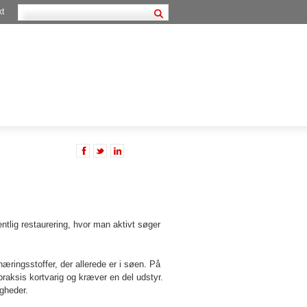
kt
l
gentlig restaurering, hvor man aktivt søger
ringsstoffer, der allerede er i søen. På
raksis kortvarig og kræver en del udstyr.
digheder.