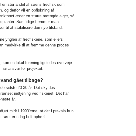
f en stor andel af søens fredfisk som
 og derfor vil en opfiskning af
lanktonet æder en større mængde alger, så
ndsplanter. Samtidige fremmer man
r til at stabilisere den nye tilstand.
rne ynglen af fredfiskene, som ellers
kan medvirke til at fremme denne proces
 kan en lokal forening ligeledes overveje
 har ansvar for projektet.
kvand gået tilbage?
de sidste 20-30 år. Det skyldes
rænset indtjening ved fiskeriet. Det har
eneste år.
ørt midt i 1990’erne, at det i praksis kun
 søer er i dag helt ophørt.