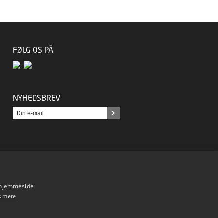
FØLG OS PÅ
NYHEDSBREV
s hjemmeside
s mere