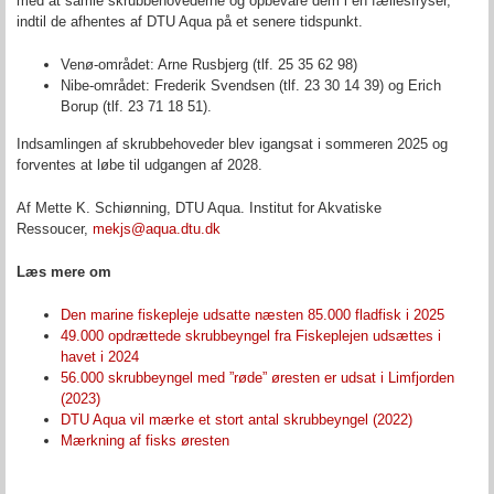
med at samle skrubbehovederne og opbevare dem i en fællesfryser,
indtil de afhentes af DTU Aqua på et senere tidspunkt.
Venø-området: Arne Rusbjerg (tlf. 25 35 62 98)
Nibe-området: Frederik Svendsen (tlf. 23 30 14 39) og Erich
Borup (tlf. 23 71 18 51).
Indsamlingen af skrubbehoveder blev igangsat i sommeren 2025 og
forventes at løbe til udgangen af 2028.
Af Mette K. Schiønning, DTU Aqua. Institut for Akvatiske
Ressoucer,
mekjs@aqua.dtu.dk
Læs mere om
Den marine fiskepleje udsatte næsten 85.000 fladfisk i 2025
49.000 opdrættede skrubbeyngel fra Fiskeplejen udsættes i
havet i 2024
56.000 skrubbeyngel med ”røde” øresten er udsat i Limfjorden
(2023)
DTU Aqua vil mærke et stort antal skrubbeyngel (2022)
Mærkning af fisks øresten