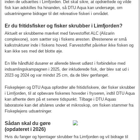
inden de udsættes i Limfjorden. Det skal sikre, at opdrættede og vilde
fisk kan adskilles fra hinanden, så DTU Aqua kan undersøge, om
udsætningerne bidrager til det rekreative fiskeri i området.
Er du fritidsfisker og fisker skrubber i Limfjorden?
Aktuelt er skrubberne mærket med farvestoffet ALC (Alizarin
complexone), som sætter sig i fiskens øresten. Ørestenene er små
kalkstrukturer inde i fiskens hoved. Farvestoffet påvirker ikke fisken og
kan ikke ses med det blotte øje.
En lille håndfuld dusører er allerede blevet udløst i forbindelse med
indsamlingskampagnen i 2025, der inkluderede fisk, der blev sat ud i
2023 og 2024 og var mindst 25 cm, da de blev genfanget.
Fiskeplejen og DTU Aqua opfordrer alle fritidsfiskere, der fisker skrubber
i Limfjorden, til at opbevare fiskenes hoveder i fryseren, indtil DTU Aqua
kan afhente dem på et senere tidspunkt. Tilbage i DTU Aquas
laboratorie kan det afsløres under et mikroskop, om fisken stammer fra
Fiskeplejens udsætninger.
Sådan skal du gøre
(opdateret i 2026)
Hvis du fanger og hjemtager skrubber fra Limfjorden og vil bidrage til