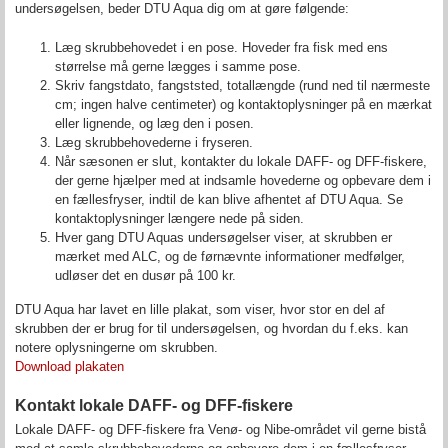
undersøgelsen, beder DTU Aqua dig om at gøre følgende:
Læg skrubbehovedet i en pose. Hoveder fra fisk med ens
størrelse må gerne lægges i samme pose.
Skriv fangstdato, fangststed, totallængde (rund ned til nærmeste
cm; ingen halve centimeter) og kontaktoplysninger på en mærkat
eller lignende, og læg den i posen.
Læg skrubbehovederne i fryseren.
Når sæsonen er slut, kontakter du lokale DAFF- og DFF-fiskere,
der gerne hjælper med at indsamle hovederne og opbevare dem i
en fællesfryser, indtil de kan blive afhentet af DTU Aqua. Se
kontaktoplysninger længere nede på siden.
Hver gang DTU Aquas undersøgelser viser, at skrubben er
mærket med ALC, og de førnævnte informationer medfølger,
udløser det en dusør på 100 kr.
DTU Aqua har lavet en lille plakat, som viser, hvor stor en del af
skrubben der er brug for til undersøgelsen, og hvordan du f.eks. kan
notere oplysningerne om skrubben.
Download plakaten
Kontakt lokale DAFF- og DFF-fiskere
Lokale DAFF- og DFF-fiskere fra Venø- og Nibe-området vil gerne bistå