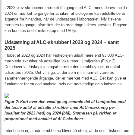
I 2023 blev skrubberne mærket én gang med ALC, mens de nye hold i
2024 er mærket to gange for at sikre, at biologerne kan adskille de to
årgange fra hinanden, når de undersøges i laboratoriet. Når fiskene
mærkes to gange, afsættes der to røde ringe i deres øresten. Ringene
kan kun ses under mikroskop med UV-lys.
Udsætning af ALC-skrubber i 2023 og 2024 – samt
2025
I løbet af 2023 og 2024 har Fiskeplejen udsat mere end 93.000 ALC-
mærkede skrubber på adskillige lokaliteter i Limfjorden (Figur 2).
Derudover vil Fiskeplejen også mærke den skrubbeyngel, der skal
udsættes i 2025. Det vil sige, at der som minimum vil være tre
sammenhængende årgange, der er mærket med ALC. Det kan give et
fundament for en god analyse, hvis det nødvendige data indsamles.
Figur 2: Kort over den vestlige og centrale del af Limfjorden med
det totale antal af udsatte skrubber med ALC-mærkning per
lokalitet for 2023 (rød) og 2024 (blå). Størrelsen på cirklen er
proportionel med antallet af ALC-skrubber.
Intentionen er, at når skrubberne bliver så store, at de ses i fiskeriet om