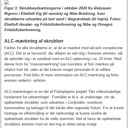
Figur 1: Skrubbeudsætningerne i oktober 2024 fra ålekvasen
Rigmor i Ebeltoft Vig (til venstre) og Nibe Bredning, hvor
skrubberne udsættes på lavt vand i ålegræsbede (til højre). Fotos:
Ebeltoft Amatør- og Fritidsfiskerforening og Nibe og Omegns
Fritidsfiskerforening.
ALC-mærkning af skrubber
Fælles for alle skrubberne er, at de er mærket med
alizarin complexone
(ALC). Det er et farvestof, der aflejrer en rød ring i fiskenes øresten, når
de opholder sig i et vandbad med en ALC-opløsning i ca. 24 timer. Med
denne form for ”massemærkning” kan tusindvis af fisk mærkes på
relativt kort tid, uden at det kræver meget personale til at udføre
processen. Find links til mere information om ALC-mærkning og fisks
øresten nederst i artiklen.
ALC-mærkningen er en del af Fiskeplejens projekt ’Det videnskabelige
fundament for udsætninger’. Formålet er bl.a. at undersøge, om de
opdrættede skrubber, som udsættes i Limfjorden, overlever,
kønsmodner og bidrager til det lokale eller regionale fiskeri. For at kunne
foretage en effektmåling er det nødvendigt at kunne skelne de
opdrættede skrubber fra de vilde stammer. Ved at farve de opdrættede
skrubbers øresten med en rød ring er dette netop muligt.