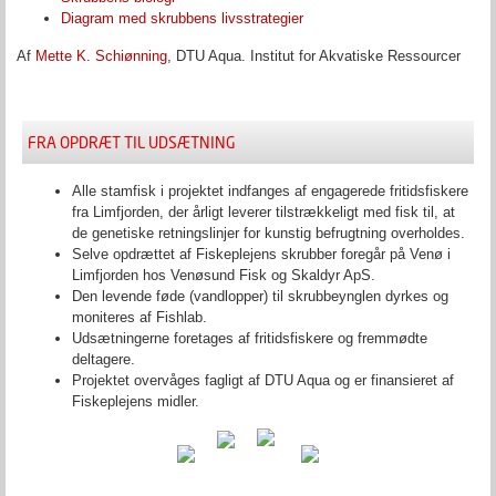
Diagram med skrubbens livsstrategier
Af
Mette K. Schiønning
, DTU Aqua. Institut for Akvatiske Ressourcer
FRA OPDRÆT TIL UDSÆTNING
Alle stamfisk i projektet indfanges af engagerede fritidsfiskere
fra Limfjorden, der årligt leverer tilstrækkeligt med fisk til, at
de genetiske retningslinjer for kunstig befrugtning overholdes.
Selve opdrættet af Fiskeplejens skrubber foregår på Venø i
Limfjorden hos Venøsund Fisk og Skaldyr ApS.
Den levende føde (vandlopper) til skrubbeynglen dyrkes og
moniteres af Fishlab.
Udsætningerne foretages af fritidsfiskere og fremmødte
deltagere.
Projektet overvåges fagligt af DTU Aqua og er finansieret af
Fiskeplejens midler.