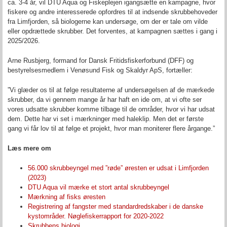
ca. 3-4 år, vil DTU Aqua og Fiskeplejen igangsætte en kampagne, hvor
fiskere og andre interesserede opfordres til at indsende skrubbehoveder
fra Limfjorden, så biologerne kan undersøge, om der er tale om vilde
eller opdrættede skrubber. Det forventes, at kampagnen sættes i gang i
2025/2026.
Arne Rusbjerg, formand for Dansk Fritidsfiskerforbund (DFF) og
bestyrelsesmedlem i Venøsund Fisk og Skaldyr ApS, fortæller:
”Vi glæder os til at følge resultaterne af undersøgelsen af de mærkede
skrubber, da vi gennem mange år har haft en ide om, at vi ofte ser
vores udsatte skrubber komme tilbage til de områder, hvor vi har udsat
dem. Dette har vi set i mærkninger med haleklip. Men det er første
gang vi får lov til at følge et projekt, hvor man moniterer flere årgange.”
Læs mere om
56.000 skrubbeyngel med ”røde” øresten er udsat i Limfjorden
(2023)
DTU Aqua vil mærke et stort antal skrubbeyngel
Mærkning af fisks øresten
Registrering af fangster med standardredskaber i de danske
kystområder. Nøglefiskerrapport for 2020-2022
Skrubbens biologi