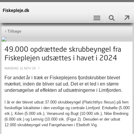
Tilbage
49.000 opdrættede skrubbeyngel fra
Fiskeplejen udsættes i havet i 2024
MANDAG 11 NOV 24
|
For andet år i træk er Fiskeplejens fjordskrubber blevet
mærket, inden de bliver sat ud. Det er et led i en større
undersøgelse af effekten af udsætningerne i Limfjorden.
I år er der blevet udsat 37.000 skrubbeyngel (
Platichthys flesus
) på fem
forskellige lokaliteter i den vestlige og centrale Limfjord: Ertebølle (5.000
stk.), Kilen (5.000 stk.), Venøsund og Bugt (10.000 stk.), Nibe Bredning
(6.000 stk.) og Lemvig (10.000 stk. (Figur 2). Desuden er der udsat
12.000 skrubbeyngel ved Færgehavnen i Ebeltoft Vig.