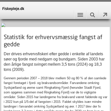
Statistik for erhvervsmæssig fangst af
gedde
Der drives erhvervsfiskeri efter gedde i enkelte af landets
søer og fjorde med nedgarn og bundgarn. Siden 2003 har
den årlige fangst svinget mellem 3,5 tons (2024) og 18,3
tons (2009).
Gennem perioden 2007 – 2018 blev mellem 50 og 80 % af den samlede
fangst foretaget i fjord- og brakvandsområder. Farvandene omkring
Sydsjælland og øerne samt Ringkøbing Fjord (herunder Stadil Fjord,
som opgøres sammen med Ringkøbing Fjord) var de to vigtigste
områder. Siden 2015 har landingerne fra brakvand været faldende og var
i 2022 kun på 1/5-del af fangsten i 2015. Faldet skyldes især mindre
landinger i farvandet omkring Sydsjælland og øer. I 2017 blev der fx