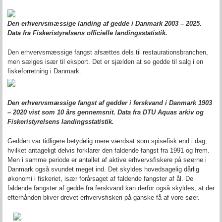
Den erhvervsmæssige landing af gedde i Danmark 2003 – 2025.
Data fra Fiskeristyrelsens officielle landingsstatistik.
Den erhvervsmæssige fangst afsættes dels til restaurationsbranchen,
men sælges især til eksport. Det er sjælden at se gedde til salg i en
fiskeforretning i Danmark.
Den erhvervsmæssige fangst af gedder i ferskvand i Danmark 1903
– 2020 vist som 10 års gennemsnit. Data fra DTU Aquas arkiv og
Fiskeristyrelsens landingsstatistik.
Gedden var tidligere betydelig mere værdsat som spisefisk end i dag,
hvilket antageligt delvis forklarer den faldende fangst fra 1991 og frem.
Men i samme periode er antallet af aktive erhvervsfiskere på søerne i
Danmark også svundet meget ind. Det skyldes hovedsagelig dårlig
økonomi i fiskeriet, især forårsaget af faldende fangster af ål. De
faldende fangster af gedde fra ferskvand kan derfor også skyldes, at der
efterhånden bliver drevet erhvervsfiskeri på ganske få af vore søer.