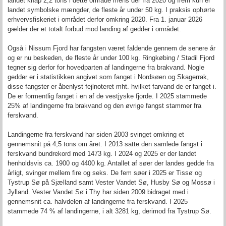
landet knap 2,2 tons i dette område mens der fra 2020 og frem kun er
landet symbolske mængder, de fleste år under 50 kg. I praksis ophørte
erhvervsfiskeriet i området derfor omkring 2020. Fra 1. januar 2026
gælder der et totalt forbud mod landing af gedder i området.
Også i Nissum Fjord har fangsten været faldende gennem de senere år
og er nu beskeden, de fleste år under 100 kg. Ringkøbing / Stadil Fjord
tegner sig derfor for hovedparten af landingerne fra brakvand. Nogle
gedder er i statistikken angivet som fanget i Nordsøen og Skagerrak,
disse fangster er åbenlyst fejlnoteret mht. hvilket farvand de er fanget i.
De er formentlig fanget i en af de vestjyske fjorde. I 2025 stammede
25% af landingerne fra brakvand og den øvrige fangst stammer fra
ferskvand.
Landingerne fra ferskvand har siden 2003 svinget omkring et
gennemsnit på 4,5 tons om året. I 2013 satte den samlede fangst i
ferskvand bundrekord med 1473 kg. I 2024 og 2025 er der landet
henholdsvis ca. 1900 og 4400 kg. Antallet af søer der landes gedde fra
årligt, svinger mellem fire og seks. De fem søer i 2025 er Tissø og
Tystrup Sø på Sjælland samt Vester Vandet Sø, Husby Sø og Mossø i
Jylland. Vester Vandet Sø i Thy har siden 2009 bidraget med i
gennemsnit ca. halvdelen af landingerne fra ferskvand. I 2025
stammede 74 % af landingerne, i alt 3281 kg, derimod fra Tystrup Sø.