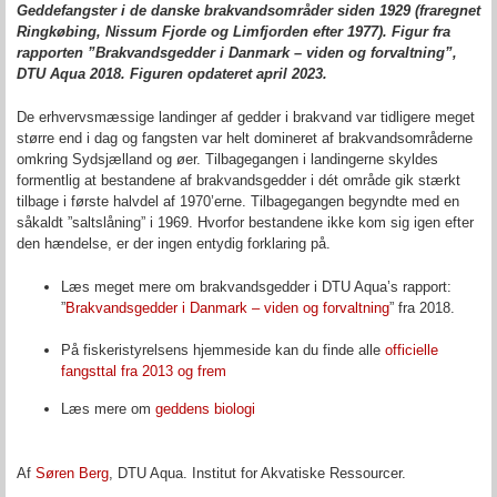
Geddefangster i de danske brakvandsområder siden 1929 (fraregnet
Ringkøbing, Nissum Fjorde og Limfjorden efter 1977). Figur fra
rapporten ”Brakvandsgedder i Danmark – viden og forvaltning”,
DTU Aqua 2018. Figuren opdateret april 2023.
De erhvervsmæssige landinger af gedder i brakvand var tidligere meget
større end i dag og fangsten var helt domineret af brakvandsområderne
omkring Sydsjælland og øer. Tilbagegangen i landingerne skyldes
formentlig at bestandene af brakvandsgedder i dét område gik stærkt
tilbage i første halvdel af 1970’erne. Tilbagegangen begyndte med en
såkaldt ”saltslåning” i 1969. Hvorfor bestandene ikke kom sig igen efter
den hændelse, er der ingen entydig forklaring på.
Læs meget mere om brakvandsgedder i DTU Aqua’s rapport:
”
Brakvandsgedder i Danmark – viden og forvaltning
” fra 2018.
På fiskeristyrelsens hjemmeside kan du finde alle
officielle
fangsttal fra 2013 og frem
Læs mere om
geddens biologi
Af
Søren Berg
, DTU Aqua. Institut for Akvatiske Ressourcer.