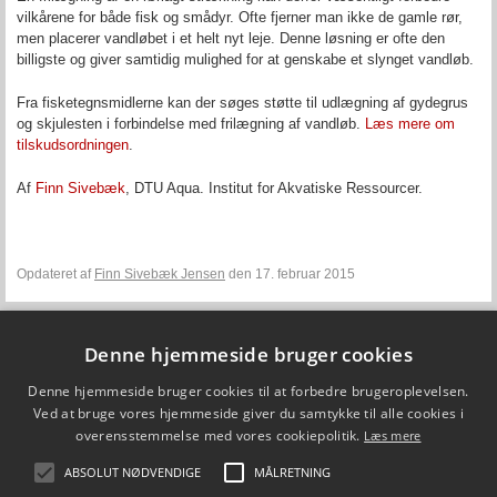
vilkårene for både fisk og smådyr. Ofte fjerner man ikke de gamle rør,
men placerer vandløbet i et helt nyt leje. Denne løsning er ofte den
billigste og giver samtidig mulighed for at genskabe et slynget vandløb.
Fra fisketegnsmidlerne kan der søges støtte til udlægning af gydegrus
og skjulesten i forbindelse med frilægning af vandløb.
Læs mere om
tilskudsordningen
.
Af
Finn Sivebæk
, DTU Aqua. Institut for Akvatiske Ressourcer.
Opdateret af
Finn Sivebæk Jensen
den 17. februar 2015
Denne hjemmeside bruger cookies
Fiskepleje.dk
Denne hjemmeside bruger cookies til at forbedre brugeroplevelsen.
DTU Aqua - Institut for Akvatiske Ressourcer
Vejlsøvej 39
Ved at bruge vores hjemmeside giver du samtykke til alle cookies i
8600 Silkeborg
overensstemmelse med vores cookiepolitik.
Læs mere
ffi@aqua.dtu.dk
Tlf. 35 88 33 00
ABSOLUT NØDVENDIGE
MÅLRETNING
Brug af personoplysninger