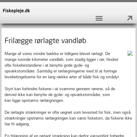
Frilægge rørlagte vandløb
Mange af vores mindre bække er tidligere blevet rørlagt. De
mange tusinde kilometer vandløb, som stadig ligger i rør, hindrer
ofte fiskebestandene i at benytte gode gyde- og
opvækstområder. Samtidig er rørlægningerne med til at forringe
levebetingelserne for en lang række arter af både fisk og smådyr.
Styrt kan forhindre fiskene i at svømme gennem rørene, så de
derved ikke kan benytte de gyde- og opvækstområder, som
kan ligge opstrøms rørlægningen.
De rørlagte strækninger er ofte uegnet som levested for fisk, men også
strækninger opstrøms rørlægningen kan være fisketom, da fiskene ikke
har fri adgang.
En frilægning af en rørlagt strækning kan derfor væsentligt forbedre