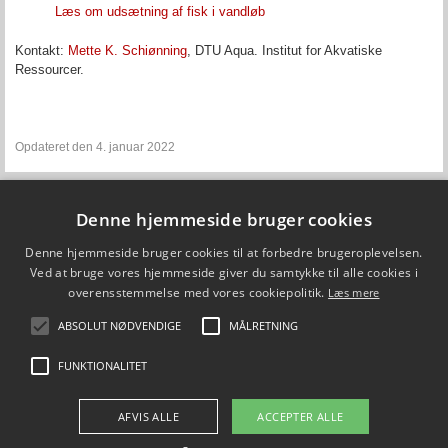
Læs om udsætning af fisk i vandløb
Kontakt:
Mette K. Schiønning
, DTU Aqua. Institut for Akvatiske
Ressourcer.
Opdateret den 4. januar 2022
Denne hjemmeside bruger cookies
Fiskepleje.dk
Denne hjemmeside bruger cookies til at forbedre brugeroplevelsen.
DTU Aqua - Institut for Akvatiske Ressourcer
Vejlsøvej 39
Ved at bruge vores hjemmeside giver du samtykke til alle cookies i
8600 Silkeborg
overensstemmelse med vores cookiepolitik.
Læs mere
ffi@aqua.dtu.dk
Tlf. 35 88 33 00
ABSOLUT NØDVENDIGE
MÅLRETNING
Brug af personoplysninger
FUNKTIONALITET
FØLG OS PÅ
AFVIS ALLE
ACCEPTER ALLE