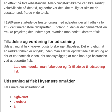
en effekt på torskebestanden. Mærkningsteknikkerne var ikke særligt
veludviklede på den tid, og derfor var det ikke muligt at skelne de
udsatte torsk fra de vilde torsk.
I 1960’erne startede de første forsøg med udsætninger af fladfisk i form
af 2 centimeter store rødspætter i England. Siden er der gennemført en
række projekter, der undersøger, hvordan man bedst udsætter fisk.
Tilladelse og vurdering før udsætning
Udsætning af fisk kræver også forskellige tilladelser. Det er vigtigt, at
en række forhold er opfyldt, inden man sætter opdrættede fisk ud, og at
der er en teoretisk viden, der sandsynliggør, at man kan øge bestanden
ved at udsætte fisk.
Læs om, hvordan man forbereder og får tilladelse til udsætning
fisk
Udsætning af fisk i kystnære områder
Læs mere om udsætning af
pighvarrer
skrubber
ål