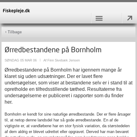
Tilbage
Ørredbestandene på Bornholm
SØNDAG 05 MAR 06
|
Af
Finn Sivebæk Jensen
Ørredbestandene på Bornholm har igennem mange år
klaret sig uden udsætninger. Der er lavet flere
undersøgelser, som viser at bestandene selv er i stand til at
opretholde en tilfredsstillende tæthed. Resultaterne fra
undersøgelserne er publiceret i rapporter som du finder
her.
Bornholm er kendt for sine naturlige ørredbestande. Der er flere årsager
til, at netop denne landsdel har så gode ørredbestande. En af de
vigtigste er, at vandløbene har en stor fysisk variation, da størstedelen
af dem aldrig er blevet udrettet eller opgravet. Derved har man bevaret