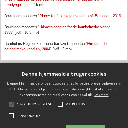
ørredyngel"
(pdf - 15 mb).
Download rapporten "
Planer for fiskepleje i vandløb på Bornholm, 2013
"
Download rapporten
"Udsætningsplan for de bornholmske vande,
1989”
(pdf - 10,8 mb)
Bornholms Regionskommune har lavet rapporten
”Ørreder i de
bornholmske vandløb, 2004"
(pdf - 5 mb)
Denne hjemmeside bruger cookies
Fiskepleje.dk
Denne hjemmeside bruger cookies til at forbedre brugeroplevelsen.
DTU Aqua - Institut for Akvatiske Ressourcer
Vejlsøvej 39
Ved at bruge vores hjemmeside giver du samtykke til alle cookies i
8600 Silkeborg
overensstemmelse med vores cookiepolitik.
Læs mere
ffi@aqua.dtu.dk
Tlf. 35 88 33 00
ABSOLUT NØDVENDIGE
MÅLRETNING
Brug af personoplysninger
FUNKTIONALITET
FØLG OS PÅ