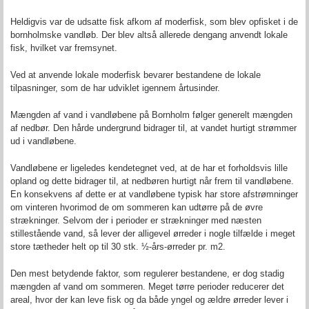
Heldigvis var de udsatte fisk afkom af moderfisk, som blev opfisket i de
bornholmske vandløb. Der blev altså allerede dengang anvendt lokale
fisk, hvilket var fremsynet.
Ved at anvende lokale moderfisk bevarer bestandene de lokale
tilpasninger, som de har udviklet igennem årtusinder.
Mængden af vand i vandløbene på Bornholm følger generelt mængden
af nedbør. Den hårde undergrund bidrager til, at vandet hurtigt strømmer
ud i vandløbene.
Vandløbene er ligeledes kendetegnet ved, at de har et forholdsvis lille
opland og dette bidrager til, at nedbøren hurtigt når frem til vandløbene.
En konsekvens af dette er at vandløbene typisk har store afstrømninger
om vinteren hvorimod de om sommeren kan udtørre på de øvre
strækninger. Selvom der i perioder er strækninger med næsten
stillestående vand, så lever der alligevel ørreder i nogle tilfælde i meget
store tætheder helt op til 30 stk. ½-års-ørreder pr. m2.
Den mest betydende faktor, som regulerer bestandene, er dog stadig
mængden af vand om sommeren. Meget tørre perioder reducerer det
areal, hvor der kan leve fisk og da både yngel og ældre ørreder lever i