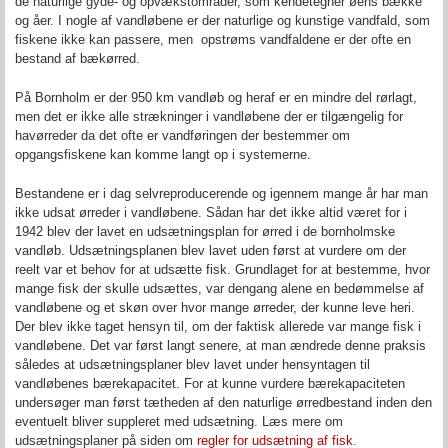
de naturlige gyde- og opvækstområder, som kendetegner øens bække
og åer. I nogle af vandløbene er der naturlige og kunstige vandfald, som
fiskene ikke kan passere, men opstrøms vandfaldene er der ofte en
bestand af bækørred.
På Bornholm er der 950 km vandløb og heraf er en mindre del rørlagt,
men det er ikke alle strækninger i vandløbene der er tilgængelig for
havørreder da det ofte er vandføringen der bestemmer om
opgangsfiskene kan komme langt op i systemerne.
Bestandene er i dag selvreproducerende og igennem mange år har man
ikke udsat ørreder i vandløbene. Sådan har det ikke altid været for i
1942 blev der lavet en udsætningsplan for ørred i de bornholmske
vandløb. Udsætningsplanen blev lavet uden først at vurdere om der
reelt var et behov for at udsætte fisk. Grundlaget for at bestemme, hvor
mange fisk der skulle udsættes, var dengang alene en bedømmelse af
vandløbene og et skøn over hvor mange ørreder, der kunne leve heri.
Der blev ikke taget hensyn til, om der faktisk allerede var mange fisk i
vandløbene. Det var først langt senere, at man ændrede denne praksis
således at udsætningsplaner blev lavet under hensyntagen til
vandløbenes bærekapacitet. For at kunne vurdere bærekapaciteten
undersøger man først tætheden af den naturlige ørredbestand inden den
eventuelt bliver suppleret med udsætning. Læs mere om
udsætningsplaner på siden om
regler for udsætning af fisk
.