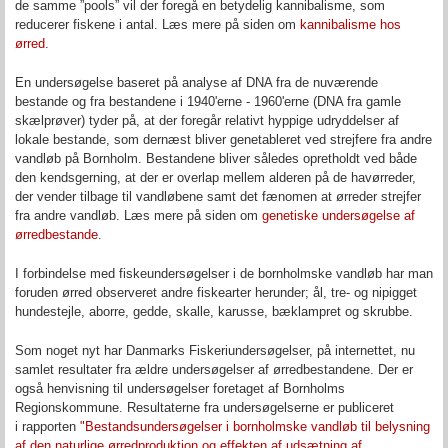
de samme ”pools” vil der foregå en betydelig kannibalisme, som
reducerer fiskene i antal. Læs mere på siden om
kannibalisme hos
ørred
.
En undersøgelse baseret på analyse af DNA fra de nuværende
bestande og fra bestandene i 1940'erne - 1960'erne (DNA fra gamle
skælprøver) tyder på, at der foregår relativt hyppige udryddelser af
lokale bestande, som dernæst bliver genetableret ved strejfere fra andre
vandløb på Bornholm. Bestandene bliver således opretholdt ved både
den kendsgerning, at der er overlap mellem alderen på de havørreder,
der vender tilbage til vandløbene samt det fænomen at ørreder strejfer
fra andre vandløb. Læs mere på siden om
genetiske undersøgelse af
ørredbestande
.
I forbindelse med fiskeundersøgelser i de bornholmske vandløb har man
foruden ørred observeret andre fiskearter herunder; ål, tre- og nipigget
hundestejle, aborre, gedde, skalle, karusse, bæklampret og skrubbe.
Som noget nyt har Danmarks Fiskeriundersøgelser, på internettet, nu
samlet resultater fra ældre undersøgelser af ørredbestandene. Der er
også henvisning til undersøgelser foretaget af Bornholms
Regionskommune. Resultaterne fra undersøgelserne er publiceret
i rapporten
"Bestandsundersøgelser i bornholmske vandløb til belysning
af den naturlige ørredproduktion og effekten af udsætning af