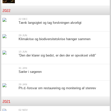
2022
22 DEC
Tænk langsigtet og tag forskningen alvorligt
29 JUN
Klimakrise og biodiversitetskrise hænger sammen
15 JUN
”Den der klarer sig bedst, er den der er opvokset vildt”
31 JAN
Sæler i søgeren
26 JAN
Ph.d.-forsvar om restaurering og monitering af stenrev
2021
02 NOV