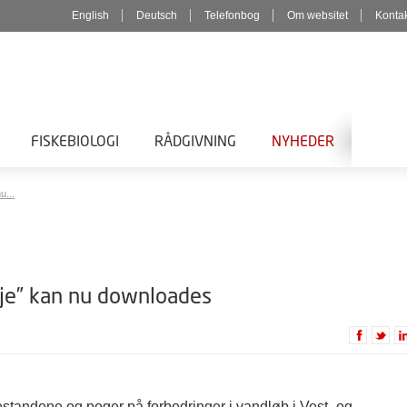
English
Deutsch
Telefonbog
Om websitet
Konta
FISKEBIOLOGI
RÅDGIVNING
NYHEDER
u...
eje” kan nu downloades
estandene og peger på forbedringer i vandløb i Vest- og