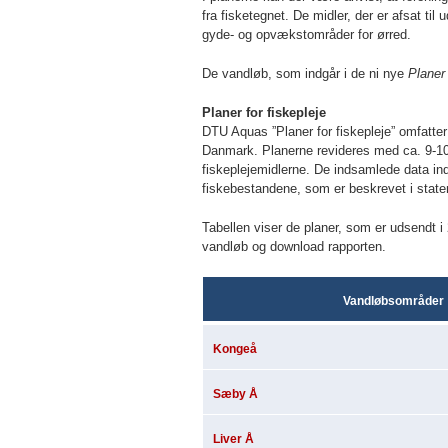
fra fisketegnet. De midler, der er afsat til
gyde- og opvækstområder for ørred.
De vandløb, som indgår i de ni nye
Planer 
Planer for fiskepleje
DTU Aquas ”Planer for fiskepleje” omfatter
Danmark. Planerne revideres med ca. 9-1
fiskeplejemidlerne. De indsamlede data i
fiskebestandene, som er beskrevet i stat
Tabellen viser de planer, som er udsendt i 
vandløb og download rapporten.
Vandløbsområder
Kongeå
Sæby Å
Liver Å