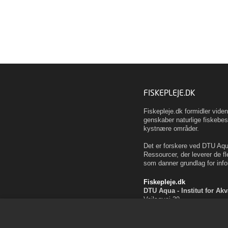
FISKEPLEJE.DK
Fiskepleje.dk formidler vid
genskaber naturlige fiskebes
kystnære områder.
Det er forskere ved DTU Aqua
Ressourcer, der leverer de fl
som danner grundlag for info
Fiskepleje.dk
DTU Aqua - Institut for Ak
Vejlsøvej 39
8600 Silkeborg
ffi@aqua.dtu.dk
Tlf. 35 88 33 00