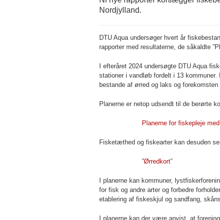
Nordjylland.
DTU Aqua undersøger hvert år fiskebestand
rapporter med resultaterne, de såkaldte ”Pl
I efteråret 2024 undersøgte DTU Aqua fisk
stationer i vandløb fordelt i 13 kommuner. 
bestande af ørred og laks og forekomsten a
Planerne er netop udsendt til de berørte 
Planerne for fiskepleje med
Fisketæthed og fiskearter kan desuden ses
”
Ørredkort
”
I planerne kan kommuner, lystfiskerforening
for fisk og andre arter og forbedre forhold
etablering af fiskeskjul og sandfang, skå
I planerne kan der være anvist, at forenin