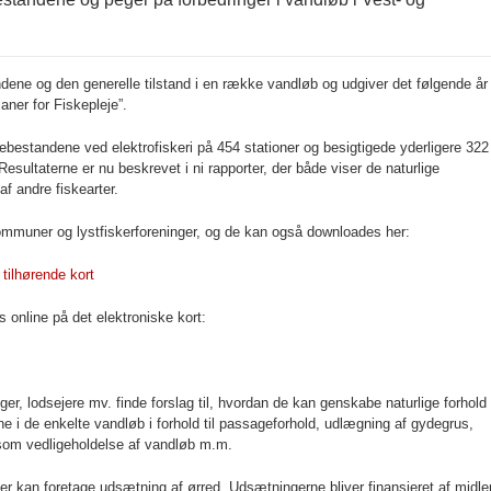
ene og den generelle tilstand i en række vandløb og udgiver det følgende år
aner for Fiskepleje”.
ebestandene ved elektrofiskeri på 454 stationer og besigtigede yderligere 322
Resultaterne er nu beskrevet i ni rapporter, der både viser de naturlige
f andre fiskearter.
kommuner og lystfiskerforeninger, og de kan også downloades her:
 tilhørende kort
 online på det elektroniske kort:
er, lodsejere mv. finde forslag til, hvordan de kan genskabe naturlige forhold
ene i de enkelte vandløb i forhold til passageforhold, udlægning af gydegrus,
nsom vedligeholdelse af vandløb m.m.
ger kan foretage udsætning af ørred. Udsætningerne bliver finansieret af midle