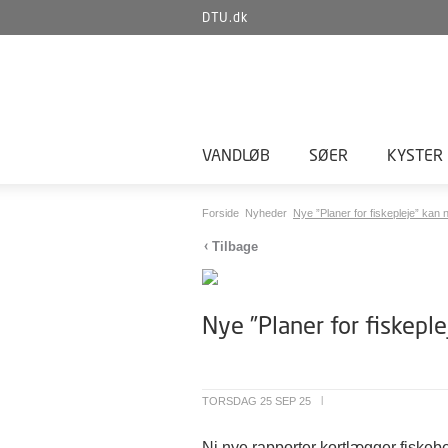
DTU.dk
VANDLØB
SØER
KYSTER
Forside
Nyheder
Nye ”Planer for fiskepleje” kan n
Tilbage
Nye ”Planer for fiskepl
TORSDAG 25 SEP 25
|
Ni nye rapporter kortlægger fiskeb