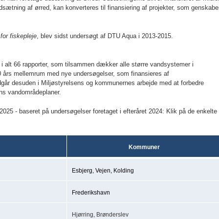
 udsætning af ørred, kan konverteres til finansiering af projekter, som genskabe
for fiskepleje
, blev sidst undersøgt af DTU Aqua i 2013-2015.
 i alt 66 rapporter, som tilsammen dækker alle større vandsystemer i
0 års mellemrum med nye undersøgelser, som finansieres af
ndgår desuden i Miljøstyrelsens og kommunernes arbejde med at forbedre
ens vandområdeplaner.
2025 - baseret på undersøgelser foretaget i efteråret 2024: Klik på de enkelte
Kommuner
Esbjerg, Vejen, Kolding
Frederikshavn
Hjørring, Brønderslev