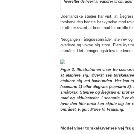
hvorefter de hvert år vandrer til områder 
Udenlandske studier har vist, at ålegræs 
torskene den bedste beskyttelse mod rovd
er ofte er svært at finde mad for en lille tor
Nedgangen i ålegræsområder, stenrev og a
overleve og vokse sig store. Flere kyst
efteråret. Det forringer også levestedern
Figur 2. Illustrationen viser tre scena
at etablere sig. Øverst ses torskelarv
etablere sig ved havbunden. Her kan t
(scenarie 1) eller ålegræs (scenarie 2)
småtorsk. Stenrev og ålegræs er blot e
mad og skjulesteder. I scenarie 3 er 
hvor den lille torsk kan skjule sig for 
området. Figur: Marie H. Frausing.
Model viser torskelarvernes vej fr