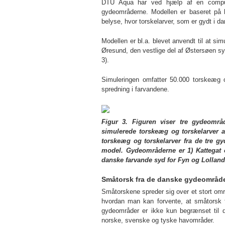
DTU Aqua har ved hjælp af en compute
gydeområderne. Modellen er baseret på 
belyse, hvor torskelarver, som er gydt i da
Modellen er bl.a. blevet anvendt til at si
Øresund, den vestlige del af Østersøen sy
3).
Simuleringen omfatter 50.000 torskeæg og
spredning i farvandene.
Figur 3. Figuren viser tre gydeområd
simulerede torskeæg og torskelarver 
torskeæg og torskelarver fra de tre g
model. Gydeområderne er 1) Kattegat o
danske farvande syd for Fyn og Lolland
Småtorsk fra de danske gydeområde
Småtorskene spreder sig over et stort om
hvordan man kan forvente, at småtorsk f
gydeområder er ikke kun begrænset til 
norske, svenske og tyske havområder.