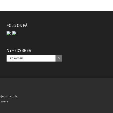
FØLG OS PÅ
NYHEDSBREV
s hjemmeside
s mere