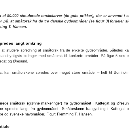
n af 50.000 simulerede torskelarver (de gule prikker), der er anvendt i e
 på, at småtorsk fra de tre danske gydeområder (se figur 3) fordeler si
ming T. Hansen.
spredes langt omkring
at studere spredning af småtorsk fra de enkelte gydeområder. Således ka
andsynligvis bidrager med småtorsk til konkrete områder. På figur 5 ses e
tegat og Øresund.
t kan småtorskene spredes over meget store områder – helt til Bornholm
lerede småtorsk (grønne markeringer) fra gydeområdet i Kattegat og Øresun
ne spredes langt fra gydeområdet. Småtorskene fra gydning i Kattegat o
ske og svenske havområder. Figur: Flemming T. Hansen.
tiale