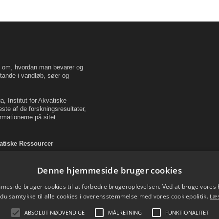
en om, hvordan man bevarer og
tande i vandløb, søer og
, Institut for Akvatiske
este af de forskningsresultater,
rmationerne på sitet.
vatiske Ressourcer
Denne hjemmeside bruger cookies
eside bruger cookies til at forbedre brugeroplevelsen. Ved at bruge vore
 du samtykke til alle cookies i overensstemmelse med vores cookiepolitik.
Læ
ABSOLUT NØDVENDIGE
MÅLRETNING
FUNKTIONALITET