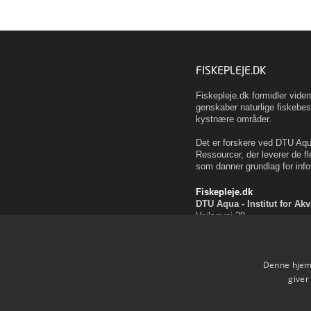
FISKEPLEJE.DK
Fiskepleje.dk formidler vid
genskaber naturlige fiskebes
kystnære områder.
Det er forskere ved DTU Aqua
Ressourcer, der leverer de fl
som danner grundlag for info
Fiskepleje.dk
DTU Aqua - Institut for Ak
Vejlsøvej 39
8600 Silkeborg
ffi@aqua.dtu.dk
Tlf. 35 88 33 00
Denne hjemm
Brug af personoplysninger
giver