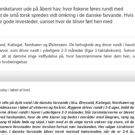
torskelarver ude på åbent hav, hvor fiskene føres rundt med
t de små torsk spredes vidt omkring i de danske farvande. Hvis
re gode levesteder, uanset hvor de bliver ført hen med
sund, Kattegat, Nordsøen og Østersøen. De befrugtede æg driver rundt i havet
larver, som driver rundt i yderligere 2-3 måneder (figur 1-faktaboksen). Selv
 alt at dømme ringe indflydelse på, hvor havstrømmene fører dem hen, o
livsbetingelser.
tur i løbet af livet.
r ofte på dybt vand i de danske farvande i bl.a. Øresund, Kattegat, Nordsøen og
dmasser i løbet af vinteren og foråret. Æggene driver rundt i 3-4 uger, indtil de
rne driver rundt i havet i yderligere 2-3 måneder. Når torskelarverne er blevet
d ved havbunden, hvor de ofte klarer sig bedst i områder med ålegræs, tang og
ang til både føde og skjul. I takt med at de unge torsk vokser sig store, vil de
senere livsstadier lever torsken fortsat nær havbunden. Her udgør strukturer
der. I danske farvande bliver torsk normalt kønsmodne, når de er 3-4 år,