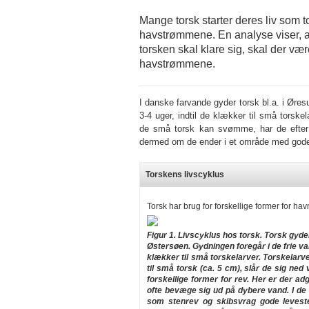
Mange torsk starter deres liv som 
havstrømmene. En analyse viser, a
torsken skal klare sig, skal der væ
havstrømmene.
I danske farvande gyder torsk bl.a. i Øre
3-4 uger, indtil de klækker til små torske
de små torsk kan svømme, har de efter
dermed om de ender i et område med gode 
Torskens livscyklus
Torsk har brug for forskellige former for havna
Figur 1. Livscyklus hos torsk. Torsk gyde
Østersøen. Gydningen foregår i de frie van
klækker til små torskelarver. Torskelarve
til små torsk (ca. 5 cm), slår de sig ne
forskellige former for rev. Her er der adg
ofte bevæge sig ud på dybere vand. I de 
som stenrev og skibsvrag gode leveste