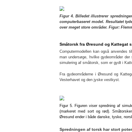
Figur 4. Billedet illustrerer spredninge
computerbaseret model. Resultatet tyder
over meget store områder. Figur: Flem
Småtorsk fra Øresund og Kattegat 
Computermodellen kan også anvendes til 
man undersøge, hvilke gydeområder der s
simulering af småtorsk, som er gydt i Kat
Fra gydeområderne i Øresund og Kattega
Vesterhavet og den jyske vestkyst.
Figur 5. Figuren viser spredning af simu
(markeret med sort og rød). Småtorske
Øresund ender i både danske, tyske, nor
Spredningen af torsk har stort poten