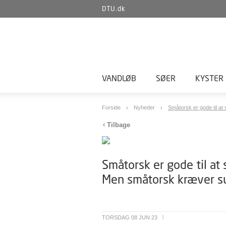
DTU.dk
VANDLØB
SØER
KYSTER
Forside
Nyheder
Småtorsk er gode til at 
Tilbage
Småtorsk er gode til at 
Men småtorsk kræver sun
TORSDAG 08 JUN 23
|