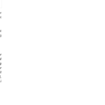
er
t
t
g
r
l
g
r
l
,
i