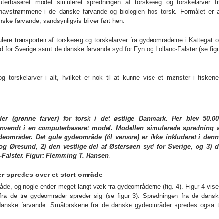
rbaseret model simuleret spredningen af torskeæg og torskelarver fr
havstrømmene i de danske farvande og biologien hos torsk. Formålet er a
nske farvande, sandsynligvis bliver ført hen.
mulere transporten af torskeæg og torskelarver fra gydeområderne i Kattegat 
d for Sverige samt de danske farvande syd for Fyn og Lolland-Falster (se fig
 torskelarver i alt, hvilket er nok til at kunne vise et mønster i fiskene
er (grønne farver) for torsk i det østlige Danmark. Her blev 50.00
anvendt i en
computerbaseret model. Modellen simulerede spredning a
ydeområder
. Det gule gydeområde (til venstre) er ikke inkluderet i denn
g Øresund, 2) den vestlige del af Østersøen syd for Sverige, og 3) d
-Falster. Figur: Flemming T. Hansen.
r spredes over et stort område
råde, og nogle ender meget langt væk fra gydeområderne (fig. 4).
Figur 4 vise
ra de tre gydeområder spreder sig (se figur 3).
Spredningen fra de dansk
danske farvande. Småtorskene fra de danske gydeområder spredes også ti