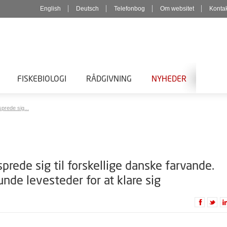
English
Deutsch
Telefonbog
Om websitet
Konta
FISKEBIOLOGI
RÅDGIVNING
NYHEDER
sprede sig...
sprede sig til forskellige danske farvande.
de levesteder for at klare sig