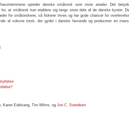
, havstrømmene spreder danske småtorsk over store arealer. Det betyde
le for, at småtorsk kan etablere sig langs store dele af de danske kyster. D
der for småtorskene, så fiskene trives og har gode chancer for overlevelse
nde af voksne torsk, der gyder i danske farvande og producerer en mass
:
kyttelse
ttelse?
n
,
Karen Edelvang
,
Tim Wilms
,
og
Jon C. Svendsen