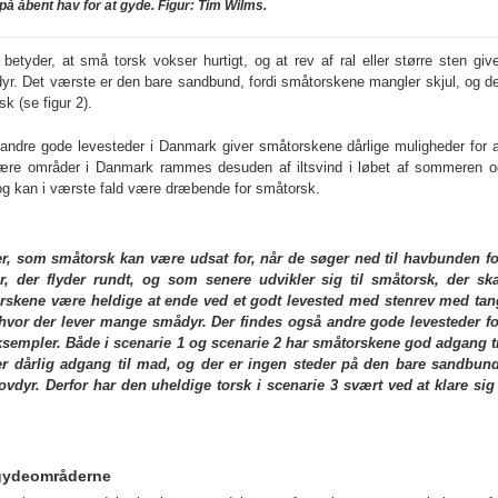
på åbent hav for at gyde. Figur: Tim Wilms.
betyder, at små torsk vokser hurtigt, og at rev af ral eller større sten giv
yr. Det værste er den bare sandbund, fordi småtorskene mangler skjul, og de
sk (se figur 2).
ndre gode levesteder i Danmark giver småtorskene dårlige muligheder for a
nære områder i Danmark rammes desuden af iltsvind i løbet af sommeren o
e og kan i værste fald være dræbende for småtorsk.
rier, som småtorsk kan være udsat for, når de søger ned til havbunden fo
er, der flyder rundt, og som senere udvikler sig til småtorsk, der ska
orskene være heldige at ende ved et godt levested med stenrev med tan
, hvor der lever mange smådyr. Der findes også andre gode levesteder fo
ksempler. Både i scenarie 1 og scenarie 2 har småtorskene god adgang ti
der dårlig adgang til mad, og der er ingen steder på den bare sandbund
rovdyr. Derfor har den uheldige torsk i scenarie 3 svært ved at klare sig 
a gydeområderne