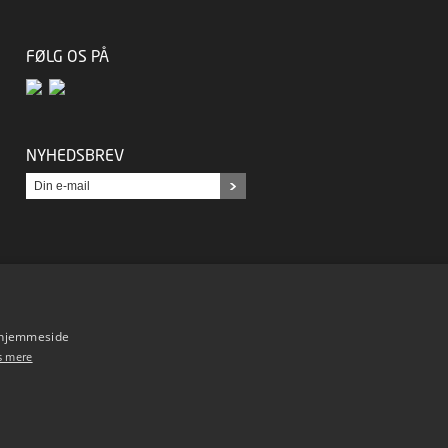
FØLG OS PÅ
NYHEDSBREV
s hjemmeside
s mere