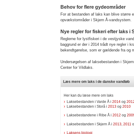
Behov for flere gydeområder
For at bestanden af laks kan blive større e
opvækstområder i Skjern Å-vandsystem.
Nye regler for fiskeri efter laks i
Reglerne for lystfiskeri i de vestjyske va
baggrund er der i 2014 trådt nye regler i kr
bekendtgørelse, som er gældende fra og 
Undersøgelsen af laksebestanden i Skjern 
Center for Vildlaks.
Læs mere om laks i de danske vandløb
Her kan du læse mere om laks
Laksebestanden i Varde Å i
2014
og
201
Laksebestanden i Storå i
2013
og
2010
Laksebestandene i Ribe Å i
2012
og
200
Laksebestanden i Skjern Å i
2013
,
2011
Laksens biologi