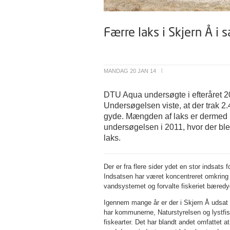
Færre laks i Skjern Å 
MANDAG 20 JAN 14
|
DTU Aqua undersøgte i efteråret 2
Undersøgelsen viste, at der trak 2.4
gyde. Mængden af laks er dermed re
undersøgelsen i 2011, hvor der bl
laks.
Der er fra flere sider ydet en stor indsat
Indsatsen har været koncentreret omkring tr
vandsystemet og forvalte fiskeriet bæredy
Igennem mange år er der i Skjern Å udsat ½
har kommunerne, Naturstyrelsen og lystfisk
fiskearter. Det har blandt andet omfattet a