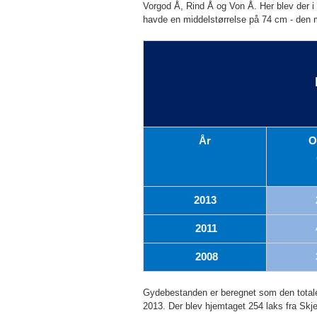
Vorgod Å, Rind Å og Von Å. Her blev der i
havde en middelstørrelse på 74 cm - den 
År
O
2013
2011
2008
Gydebestanden er beregnet som den totale 
2013. Der blev hjemtaget 254 laks fra Skje