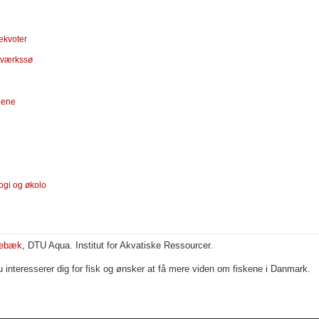
ekvoter
ftværkssø
dene
ogi og økolo
vebæk
, DTU Aqua. Institut for Akvatiske Ressourcer.
u interesserer dig for fisk og ønsker at få mere viden om fiskene i Danmark.