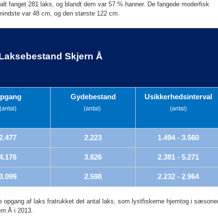
 alt fanget 281 laks, og blandt dem var 57 % hanner. De fangede moderfisk
mindste var 48 cm, og den største 122 cm.
Laksebestand Skjern Å
pgang
Gydebestand
Usikkerhedsinterval
(antal)
(antal)
(antal)
2.477
2.223
1.494 - 3.560
4.176
3.826
2.381 - 5.271
3.099
2.598
2.232 - 2.964
opgang af laks fratrukket det antal laks, som lystfiskerne hjemtog i sæsone
rn Å i 2013.