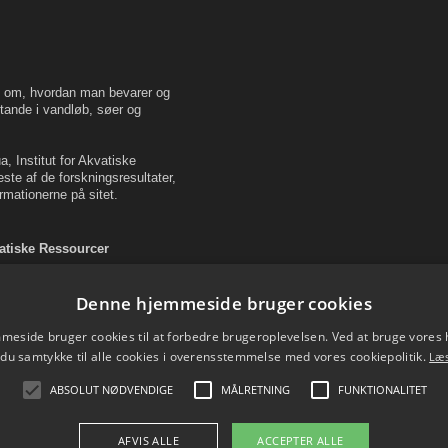
en om, hvordan man bevarer og
tande i vandløb, søer og
, Institut for Akvatiske
este af de forskningsresultater,
rmationerne på sitet.
vatiske Ressourcer
Denne hjemmeside bruger cookies
eside bruger cookies til at forbedre brugeroplevelsen. Ved at bruge vore
 du samtykke til alle cookies i overensstemmelse med vores cookiepolitik.
Læ
ABSOLUT NØDVENDIGE
MÅLRETNING
FUNKTIONALITET
AFVIS ALLE
ACCEPTER ALLE