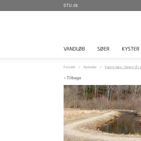
DTU.dk
VANDLØB
SØER
KYSTER
Forside
Nyheder
Færre laks i Skjern Å 
Tilbage