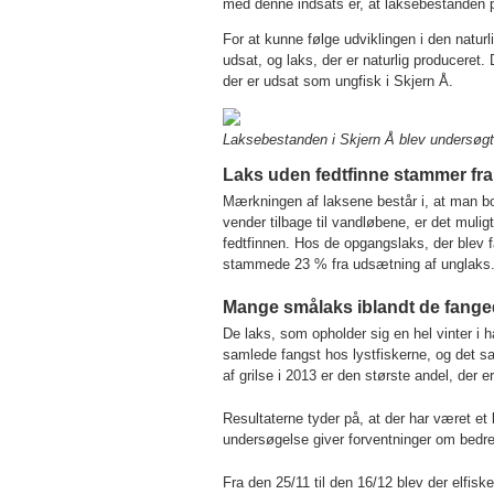
med denne indsats er, at laksebestanden 
For at kunne følge udviklingen i den natur
udsat, og laks, der er naturlig produceret
der er udsat som ungfisk i Skjern Å.
Laksebestanden i Skjern Å blev undersøgt 
Laks uden fedtfinne stammer fr
Mærkningen af laksene består i, at man bor
vender tilbage til vandløbene, er det muli
fedtfinnen. Hos de opgangslaks, der blev 
stammede 23 % fra udsætning af unglaks
Mange smålaks iblandt de fange
De laks, som opholder sig en hel vinter i h
samlede fangst hos lystfiskerne, og det s
af grilse i 2013 er den største andel, der e
Resultaterne tyder på, at der har været et 
undersøgelse giver forventninger om bedre
Fra den 25/11 til den 16/12 blev der elfis