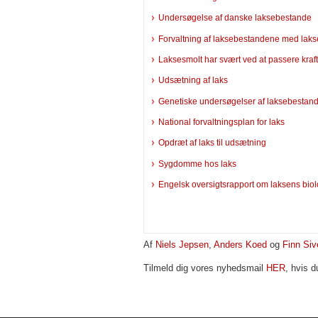
Undersøgelse af danske laksebestande
Forvaltning af laksebestandene med laks
Laksesmolt har svært ved at passere kra
Udsætning af laks
Genetiske undersøgelser af laksebestan
National forvaltningsplan for laks
Opdræt af laks til udsætning
Sygdomme hos laks
Engelsk oversigtsrapport om laksens biol
Af
Niels Jepsen
,
Anders Koed
og
Finn Si
Tilmeld dig vores nyhedsmail
HER
, hvis d