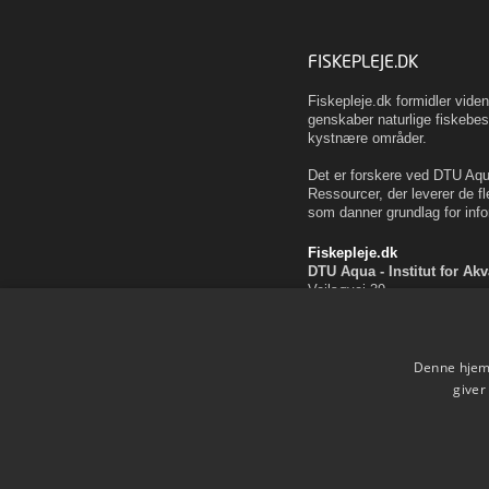
FISKEPLEJE.DK
Fiskepleje.dk formidler vid
genskaber naturlige fiskebes
kystnære områder.
Det er forskere ved DTU Aqua
Ressourcer, der leverer de fl
som danner grundlag for info
Fiskepleje.dk
DTU Aqua - Institut for Ak
Vejlsøvej 39
8600 Silkeborg
ffi@aqua.dtu.dk
Tlf. 35 88 33 00
Denne hjemm
Brug af personoplysninger
giver