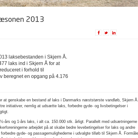
i sæsonen 2013
013 laksebestanden i Skjern Å.
77 laks ind i Skjern Å for at
duceret i forhold til
ev beregnet en opgang på 4.176
s for at genskabe en bestand af laks i Danmarks næststørste vandløb, Skjern Å
e initiativer, nemlig at udsætte laks, forbedre gyde- og livsbetingelser i
gtigt.
-års og 1-års laks, i alt ca. 150.000 stk. årligt. Parallelt med udsætningerne
erforeningerne arbejdet på at skabe bedre levebetingelser for laks og andre
t forbedre gyde- og passagemulighederne i udvalgte tilløb til Skjern Å. Formåle