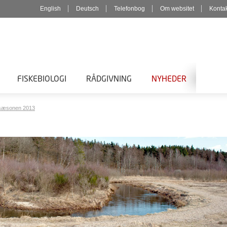
English
Deutsch
Telefonbog
Om websitet
Konta
FISKEBIOLOGI
RÅDGIVNING
NYHEDER
i sæsonen 2013