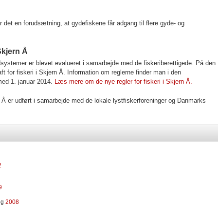
r det en forudsætning, at gydefiskene får adgang til flere gyde- og
 Skjern Å
ndsystemer er blevet evalueret i samarbejde med de fiskeriberettigede. På den
aft for fiskeri i Skjern Å. Information om reglerne finder man i den
med 1. januar 2014.
Læs mere om de nye regler for fiskeri i Skjern Å.
Å er udført i samarbejde med de lokale lystfiskerforeninger og Danmarks
2
9
og
2008