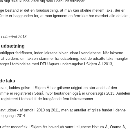
på sigt skal kunne klare sig selv uden udsætninger.
lige bestand er det en forudsætning, at man kan skelne mellem laks, der er
. Dette er baggrunden for, at man igennem en årrække har mærket alle de laks,
i efteråret 2013.
a udsætning
tklipper fedtfinnen, inden laksene bliver udsat i vandløbene. Når laksene
gt at vurdere, om laksen stammer fra udsætning, idet de udsatte laks mangler
fanget i forbindelse med DTU Aquas undersøgelse i Skjern Å i 2013,
.
de laks
avet, kaldes grilse. I Skjern Å har grilsene udgjort en stor andel af den
amme er registreret i Storå, hvor bestanden også er undersøgt i 2013. Andelen
r registreret i forhold til de foregående fem fiskesæsoner.
lavt udtræk af smolt i 2010 og 2011, men at antallet af grilse fundet i denne
 opgang i 2014.
ket efter moderfisk i Skjern Ås hovedløb samt i tilløbene Holtum Å, Omme Å,