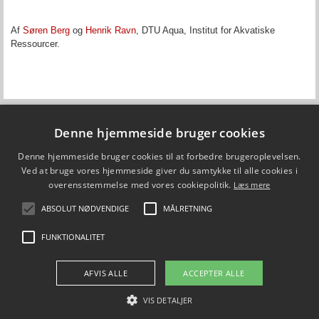
Af
Søren Berg
og
Henrik Ravn
,
DTU Aqua, Institut for Akvatiske
Ressourcer.
Denne hjemmeside bruger cookies
Fiskepleje.dk
Denne hjemmeside bruger cookies til at forbedre brugeroplevelsen.
DTU Aqua - Institut for Akvatiske Ressourcer
Vejlsøvej 39
Ved at bruge vores hjemmeside giver du samtykke til alle cookies i
8600 Silkeborg
overensstemmelse med vores cookiepolitik.
Læs mere
ffi@aqua.dtu.dk
Tlf. 35 88 33 00
ABSOLUT NØDVENDIGE
MÅLRETNING
Brug af personoplysninger
FUNKTIONALITET
FØLG OS PÅ
AFVIS ALLE
ACCEPTER ALLE
VIS DETALJER