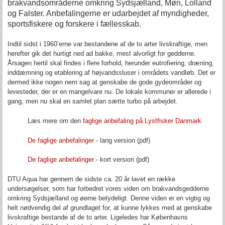
brakvandsområderne omkring Sydsjælland, Møn, Lolland
og Falster. Anbefalingerne er udarbejdet af myndigheder,
sportsfiskere og forskere i fællesskab.
Indtil sidst i 1960’erne var bestandene af de to arter livskraftige, men
herefter gik det hurtigt ned ad bakke, mest alvorligt for gedderne.
Årsagen hertil skal findes i flere forhold, herunder eutrofiering, dræning,
inddæmning og etablering af højvandssluser i områdets vandløb. Det er
dermed ikke nogen nem sag at genskabe de gode gydeområder og
levesteder, der er en mangelvare nu. De lokale kommuner er allerede i
gang, men nu skal en samlet plan sætte turbo på arbejdet.
Læs mere om den
faglige anbefaling på Lystfisker Danmark
De faglige anbefalinger
- lang version (pdf)
De faglige anbefalinger
- kort version (pdf)
DTU Aqua har gennem de sidste ca. 20 år lavet en række
undersøgelser, som har forbedret vores viden om brakvandsgedderne
omkring Sydsjælland og øerne betydeligt. Denne viden er en vigtig og
helt nødvendig del af grundlaget for, at kunne lykkes med at genskabe
livskraftige bestande af de to arter. Ligeledes har Københavns