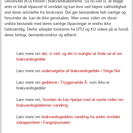
Universitet (KU) forsket i brakvandsaborrerne. Så nu ved vi, at begge
arter er lokalt tilpasset til området og kan leve ved højere saltholdighed
end deres artsfæller fra ferskvand. Det gør bestandene helt særlige og
forsvinder de, kan de ikke genskabes. Men vores viden om disse
unikke bestande med deres særlige tilpasninger er endnu ikke
fuldstændig. Derfor arbejder forskerne fra DTU og KU videre på at forstå
deres biologi, bestandsstruktur og adfærd.
Læs mere om
det, vi véd, og det vi mangler at finde ud af om
brakvandsgedder
Læs mere om
undersøgelse af brakvandsgedder i Stege Nor
Læs mere om
gedderne i Tryggevælde Å
, som ikke er
brakvandsgedder
Læs mere om,
hvordan du kan hjælpe med at samle viden om
brakvandsgeddernes vandring
Læs mere om
brakvandsgedders vandring fra andre områder
indrapporteret i Fangstjournalen