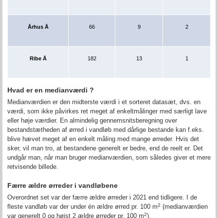
Århus Å
66
9
2
Ribe Å
182
13
1
Hvad er en medianværdi ?
Medianværdien er den midterste værdi i et sorteret datasæt, dvs. en
værdi, som ikke påvirkes ret meget af enkeltmålinger med særligt lave
eller høje værdier. En almindelig gennemsnitsberegning over
bestandstætheden af ørred i vandløb med dårlige bestande kan f.eks.
blive hævet meget af en enkelt måling med mange ørreder. Hvis det
sker, vil man tro, at bestandene generelt er bedre, end de reelt er. Det
undgår man, når man bruger medianværdien, som således giver et mere
retvisende billede.
Færre ældre ørreder i vandløbene
Overordnet set var der færre ældre ørreder i 2021 end tidligere. I de
2
fleste vandløb var der under én ældre ørred pr. 100 m
(
medianværdien
2
var generelt 0 og højst 2 ældre ørreder pr. 100 m
).