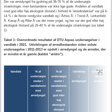
Der var ørredyngel fra gydning på 36-76 % af de undersøgte
strækninger, men bestandene var ikke lige gode. Andelen af vandløb
med god eller høj økologisk tilstand i forhold til ”ørredindekset” var på 6-
14 % i de fleste nordjyske vandløb og i Århus Å. I Trend Å, Lerkenfeld
Å, Karup Å og Ribe Å var der mere yngel, og her var der god eller høj
økologisk tilstand på 26-40 % af de undersøgte strækninger (se tabel
1).
Tabel 1: Overordnede resultater af DTU Aquas undersøgelser i
vandløb i 2021. Udviklingen af ørredbestanden siden sidste
undersøgelse i 2011-2013 er opdelt i ørredyngel og de ørreder, der
er mindst et år gamle (kaldet ”ældre”).
Vandløb
% af
% af
Udvikling
Udvikling i
undersøgte
undersøgte
i
ældre
steder i
steder i
ørredyngel
ørreder
vandløbene
vandløbene
med
med
ørredyngel
god eller
høj
økologisk
tilstand