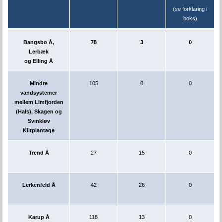
(se forklaring i
boks)
Bangsbo Å,
78
3
0
Lerbæk
og Elling Å
Mindre
105
0
0
vandsystemer
mellem Limfjorden
(Hals), Skagen og
Svinkløv
Klitplantage
Trend Å
27
15
0
Lerkenfeld Å
42
26
0
Karup Å
118
13
0