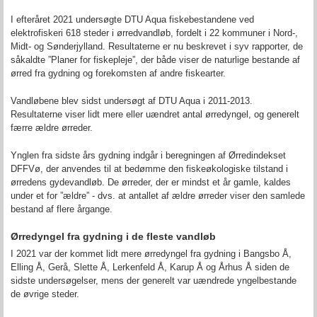
I efteråret 2021 undersøgte DTU Aqua fiskebestandene ved
elektrofiskeri 618 steder i ørredvandløb, fordelt i 22 kommuner i Nord-,
Midt- og Sønderjylland. Resultaterne er nu beskrevet i syv rapporter, de
såkaldte ”Planer for fiskepleje”, der både viser de naturlige bestande af
ørred fra gydning og forekomsten af andre fiskearter.
Vandløbene blev sidst undersøgt af DTU Aqua i 2011-2013.
Resultaterne viser lidt mere eller uændret antal ørredyngel, og generelt
færre ældre ørreder.
Ynglen fra sidste års gydning indgår i beregningen af Ørredindekset
DFFVø, der anvendes til at bedømme den fiskeøkologiske tilstand i
ørredens gydevandløb. De ørreder, der er mindst et år gamle, kaldes
under et for ”ældre” - dvs. at antallet af ældre ørreder viser den samlede
bestand af flere årgange.
Ørredyngel fra gydning i de fleste vandløb
I 2021 var der kommet lidt mere ørredyngel fra gydning i Bangsbo Å,
Elling Å, Gerå, Slette Å, Lerkenfeld Å, Karup Å og Århus Å siden de
sidste undersøgelser, mens der generelt var uændrede yngelbestande
de øvrige steder.