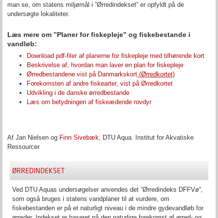
man se, om statens miljømål i ”Ørredindekset” er opfyldt på de
undersøgte lokaliteter.
Læs mere om ”Planer for fiskepleje” og fiskebestande i
vandløb:
Download pdf-filer af planerne for fiskepleje med tilhørende kort
Beskrivelse af, hvordan man laver en plan for fiskepleje
Ørredbestandene vist på Danmarkskort
(Ørredkortet)
Forekomsten af andre fiskearter, vist på Ørredkortet
Udvikling i de danske ørredbestande
Læs om betydningen af fiskeædende rovdyr
Af
Jan Nielsen
og
Finn Sivebæk
,
DTU Aqua. Institut for Akvatiske
Ressourcer.
ØRREDINDEKSET
Ved DTU Aquas undersøgelser anvendes det ”Ørredindeks DFFVø”,
som også bruges i statens vandplaner til at vurdere, om
fiskebestanden er på et naturligt niveau i de mindre gydevandløb for
ørreder. Indekset er baseret på den naturlige forekomst af ørred- og