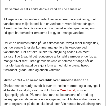
Det samme er set i andre danske vandløb i de senere år.
Tilbagegangen for ældre ørreder kræver en nærmere forklaring, idet
vandløbenes miljøtilstand ikke er vurderet at være blevet dårligere.
Tværtimod er der i de senere år bl.a. fjernet en del spærringer, som
tidligere har forhindret ørrederne i at gyde i mange vandløb.
Der er en dokumentation på, at fiskeædende r
ovdyr æder mange fisk,
og
i de senere år er der kommet mange flere fiskeædere ved
vandløbene. Det er
f.eks. skarv, fiskehejre og odder
. Den mest
sandsynlige årsag til det reducerede antal ældre ørreder er derfor, at
mange bliver ædt - særligt hvis fiskene er nemme at fange når de
mangler basale naturlige skjul i form af nedfaldne grene, træer,
trærødder, grøde, sten og anden variation.
Ørredkortet – et nemt overblik over ørredbestandene
Ønsker man et hurtigt overblik over tætheden af ørred- og lakseyngel i
et bestemt vandløb, skal man blot bruge
Ørredkortet
,
som er
tilgængeligt på pc. På kortet kan man se bestandene af ørred- og
lakseyngel ved de seneste undersøgelser, samt hvilke andre fiskearter
der er registreret på de enkelte lokaliteter. Via kortets farvekodning kan