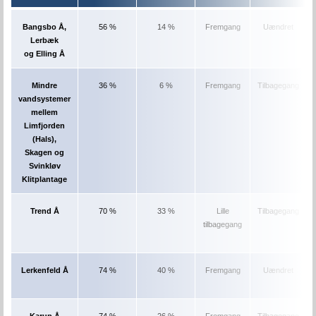
Bangsbo Å,
56 %
14 %
Fremgang
Uændret
Lerbæk
og Elling Å
Mindre
36 %
6 %
Fremgang
Tilbagegang
vandsystemer
mellem
Limfjorden
(Hals),
Skagen og
Svinkløv
Klitplantage
Trend Å
70 %
33 %
Lille
Tilbagegang
tilbagegang
Lerkenfeld Å
74 %
40 %
Fremgang
Uændret