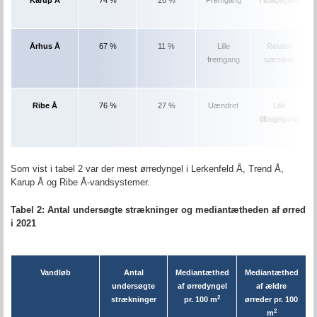
Karup Å
74 %
26 %
Fremgang
Tilbagegang
Århus Å
67 %
11 %
Lille
Relativt
fremgang
uændret
Ribe Å
76 %
27 %
Uændret
Lille
tilbagegang
Som vist i tabel 2 var der mest ørredyngel i Lerkenfeld Å
, Trend Å,
Karup Å og Ribe Å-vandsystemer.
Tabel 2: Antal undersøgte strækninger og mediantætheden af ørred
i 2021
Vandløb
Antal
Mediantæthed
Mediantæthed
undersøgte
af ørredyngel
af ældre
2
strækninger
pr. 100 m
ørreder pr. 100
2
m