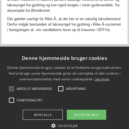
lakseyngel fra gydning og kan også bruges i store gydevandløb. Se
eksemplet fra Ørredkortet.
Det gælder særligt for Ribe Å, at der her er en naturlig laksebestand.
Derfor indgår bestanden af lakseyngel fra gydning i Ribe Å-systemet
i beregningen af, om vandløbene lever op til kravene i DFFVø.
Denne hjemmeside bruger cookies
Fiskepleje.dk
Denne hjemmeside bruger cookies til at forbedre brugeroplevelsen.
DTU Aqua - Institut for Akvatiske Ressourcer
Vejlsøvej 39
Ved at bruge vores hjemmeside giver du samtykke til alle cookies i
8600 Silkeborg
overensstemmelse med vores cookiepolitik.
Læs mere
ffi@aqua.dtu.dk
Tlf. 35 88 33 00
ABSOLUT NØDVENDIGE
MÅLRETNING
Brug af personoplysninger
FUNKTIONALITET
FØLG OS PÅ
AFVIS ALLE
ACCEPTER ALLE
VIS DETALJER