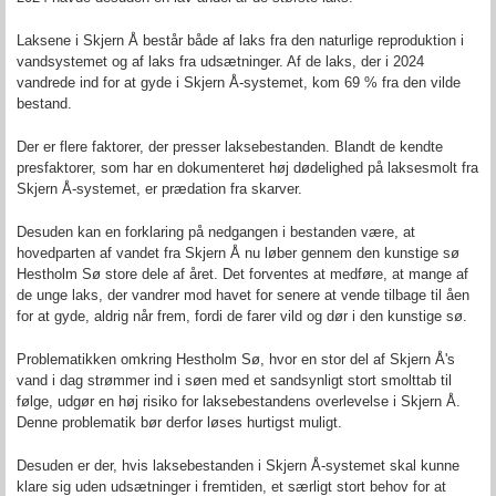
Laksene i Skjern Å består både af laks fra den naturlige reproduktion i
vandsystemet og af laks fra udsætninger. Af de laks, der i 2024
vandrede ind for at gyde i Skjern Å-systemet, kom 69 % fra den vilde
bestand.
Der er flere faktorer, der presser laksebestanden. Blandt de kendte
presfaktorer, som har en dokumenteret høj dødelighed på laksesmolt fra
Skjern Å-systemet, er prædation fra skarver.
Desuden kan en forklaring på nedgangen i bestanden være, at
hovedparten af vandet fra Skjern Å nu løber gennem den kunstige sø
Hestholm Sø store dele af året. Det forventes at medføre, at mange af
de unge laks, der vandrer mod havet for senere at vende tilbage til åen
for at gyde, aldrig når frem, fordi de farer vild og dør i den kunstige sø.
Problematikken omkring Hestholm Sø,
hvor en stor del af Skjern Å's
vand i dag strømmer ind i søen med et sandsynligt stort smolttab til
følge, udgør en høj risiko for laksebestandens overlevelse i Skjern Å.
Denne problematik bør derfor løses hurtigst muligt
.
Desuden er der, hvis laksebestanden i Skjern Å-systemet skal kunne
klare sig uden udsætninger i fremtiden, et særligt stort behov for at