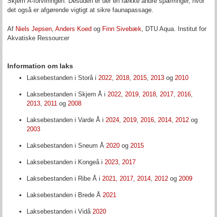
Skjern Å-forvirringen.
Desuden er der en række andre spærringer, hvor
det også er afgørende vigtigt at sikre faunapassage.
Af
Niels Jepsen
,
Anders Koed
og
Finn Sivebæk
, DTU Aqua. Institut for
Akvatiske Ressourcer
Information om laks
Laksebestanden i Storå i
2022
,
2018
,
2015
,
2013
og
2010
Laksebestanden i Skjern Å i
2022
,
2019
,
2018
,
2017
,
2016
,
2013
,
2011
og
2008
Laksebestanden i Varde Å i
2024
,
2019
,
2016
,
2014
,
2012
og
2003
Laksebestanden i Sneum Å
2020
og
2015
Laksebestanden i Kongeå i
2023
,
2017
Laksebestanden i Ribe Å i
2021,
2017
,
2014
,
2012
og
2009
Laksebestanden i Brede Å
2021
Laksebestanden i Vidå
2020