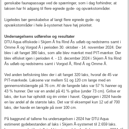
genskabe faunapassage ved de spærringer, som i dag forhindrer, at
laksen har fri adgang til flere egnede gyde- og opvækstområder.
Ligeledes bør genskabelse af langt flere egnede gyde- og
opvækstområder i hele å-systemet have høj prioritet.
Undersøgelsens udførelse og resultater
DTU Aqua elfiskede i Skjern Å fra Rind Ås udløb og nedstrøms samt i
Omme Å og Vorgod Å i perioden 30. oktober - 14. november 2024. Der
blev i alt fanget 380 laks, som alle blev mærket med PIT-mærker. Der
blev elfisket igen i perioden 4. - 13. december 2024 i Skjern Å fra Rind
Ås udløb og nedstrøms samt i Vorgod Å, Rind Å og Omme Å.
Ved anden befiskning blev der i alt fanget 320 laks, hvoraf de 45 var
PIT-mærkede. Laksene var mellem 51 og 120 cm lange med en
gennemsnitslængde på 76 cm. Af de fangede laks var 57 % hanner og
43 % hunner. Der var en andel på 41 % grilse (under 73 cm). Grilse er
laks, der kun har opholdt sig én vinter i havet. Opgangen i 2024 havde
en lav andel af de største laks. Det var til eksempel kun 12 ud af 700
laks, der havde en længde på over 100 cm.
På baggrund af tallene fra undersøgelsen i 2024 har DTU Aqua
estimeret gydebestanden af laks i Skjern Å-systemet til 2.659 laks.