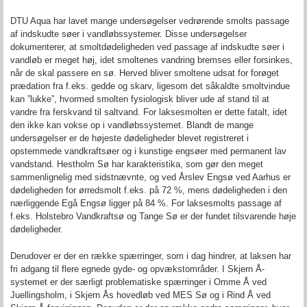
DTU Aqua har lavet mange undersøgelser vedrørende smolts passage
af indskudte søer i vandløbssystemer. Disse undersøgelser
dokumenterer, at smoltdødeligheden ved passage af indskudte søer i
vandløb er meget høj, idet smoltenes vandring bremses eller forsinkes,
når de skal passere en sø. Herved bliver smoltene udsat for forøget
prædation fra f.eks. gedde og skarv, ligesom det såkaldte smoltvindue
kan ”lukke”, hvormed smolten fysiologisk bliver ude af stand til at
vandre fra ferskvand til saltvand. For laksesmolten er dette fatalt, idet
den ikke kan vokse op i vandløbssystemet. Blandt de mange
undersøgelser er de højeste dødeligheder blevet registreret i
opstemmede vandkraftsøer og i kunstige engsøer med permanent lav
vandstand. Hestholm Sø har karakteristika, som gør den meget
sammenlignelig med sidstnævnte, og ved Årslev Engsø ved Aarhus er
dødeligheden for ørredsmolt f.eks. på 72 %, mens dødeligheden i den
nærliggende Egå Engsø ligger på 84 %. For laksesmolts passage af
f.eks. Holstebro Vandkraftsø og Tange Sø er der fundet tilsvarende høje
dødeligheder.
Derudover er der en række spærringer, som i dag hindrer, at laksen har
fri adgang til flere egnede gyde- og opvækstområder. I Skjern Å-
systemet er der særligt problematiske spærringer i Omme Å ved
Juellingsholm, i Skjern Ås hovedløb ved MES Sø og i Rind Å ved