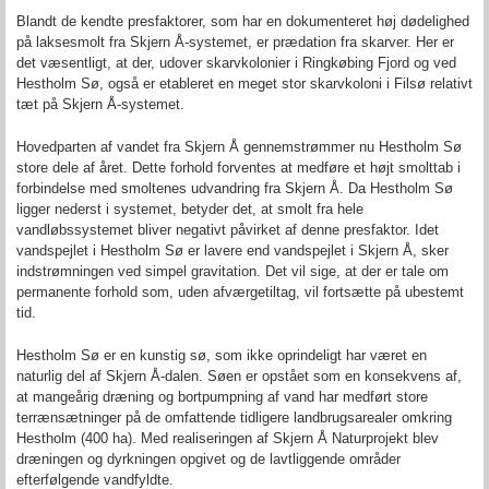
Blandt de kendte presfaktorer, som har en dokumenteret høj dødelighed
på laksesmolt fra Skjern Å-systemet, er prædation fra skarver. Her er
det væsentligt, at der, udover skarvkolonier i Ringkøbing Fjord og ved
Hestholm Sø, også er etableret en meget stor skarvkoloni i Filsø relativt
tæt på Skjern Å-systemet.
Hovedparten af vandet fra Skjern Å gennemstrømmer nu Hestholm Sø
store dele af året. Dette forhold forventes at medføre et højt smolttab i
forbindelse med smoltenes udvandring fra Skjern Å. Da Hestholm Sø
ligger nederst i systemet, betyder det, at smolt fra hele
vandløbssystemet bliver negativt påvirket af denne presfaktor. Idet
vandspejlet i Hestholm Sø er lavere end vandspejlet i Skjern Å, sker
indstrømningen ved simpel gravitation. Det vil sige, at der er tale om
permanente forhold som, uden afværgetiltag, vil fortsætte på ubestemt
tid.
Hestholm Sø er en kunstig sø, som ikke oprindeligt har været en
naturlig del af Skjern Å-dalen. Søen er opstået som en konsekvens af,
at mangeårig dræning og bortpumpning af vand har medført store
terrænsætninger på de omfattende tidligere landbrugsarealer omkring
Hestholm (400 ha). Med realiseringen af Skjern Å Naturprojekt blev
dræningen og dyrkningen opgivet og de lavtliggende områder
efterfølgende vandfyldte.