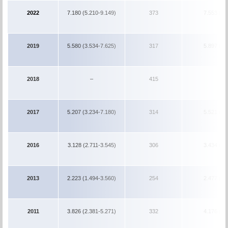
2022
7.180 (5.210-9.149)
373
7.553 (5.
2019
5.580 (3.534-7.625)
317
5.897 (3.
2018
–
415
2017
5.207 (3.234-7.180)
314
5.521 (3.
2016
3.128 (2.711-3.545)
306
3.434 (3.
2013
2.223 (1.494-3.560)
254
2.477 (1.
2011
3.826 (2.381-5.271)
332
4.176 (2.