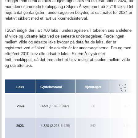
Lægger man dertil antallet af hjemtagne laks fra fiskesæsonen 2024, får
man den estimerede totalopgang i Skjern Å-systemet på 2.719 laks. Det
høje antal genfangster i undersøgelsen betyder, at estimatet for 2024 er
relativt sikkert med et lavt usikkerhedsinterval.
I 2024 indgik der i alt 700 laks i undersøgelsen. I tabellen ses andelene
af vilde og udsatte laks ved de seneste undersøgelser. Fordelingen
mellem vilde og udsatte laks bygger på data fra de laks, der er
registreret ved elfiskeri i de enkelte år for undersøgelserne. Fra og med
efteråret 2010 blev alle udsatte laks i Skjern Å-systemet
fedtfinneklippet, så det fremadrettet blev muligt at skelne mellem vilde
og udsatte laks.
Laks
Gydebestand
Hjemtaget
Opg
2024
2.659 (1.976-3.342)
60
2.719
(2
2023
4.320
(2.215-6.425)
342
4.662 (2.