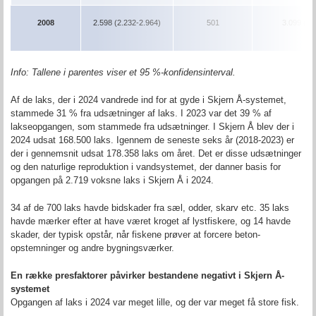
2008
2.598 (2.232-2.964)
501
3.099 (2.
Info:
Tallene i parentes viser et
95 %-konfidensinterval.
Af de laks, der i 2024 vandrede ind for at gyde i Skjern Å-systemet,
stammede 31 % fra udsætninger af laks. I 2023 var det 39 % af
lakseopgangen, som stammede fra udsætninger. I Skjern Å blev der i
2024 udsat 168.500 laks. Igennem de seneste seks år (2018-2023) er
der i gennemsnit udsat 178.358 laks om året. Det er disse udsætninger
og den naturlige reproduktion i vandsystemet, der danner basis for
opgangen på 2.719 voksne laks i Skjern Å i 2024.
34 af de 700 laks havde bidskader fra sæl, odder, skarv etc. 35 laks
havde mærker efter at have været kroget af lystfiskere, og 14 havde
skader, der typisk opstår, når fiskene prøver at forcere beton-
opstemninger og andre bygningsværker.
En række presfaktorer påvirker bestandene negativt i Skjern Å-
systemet
Opgangen af laks i 2024 var meget lille, og der var meget få store fisk.