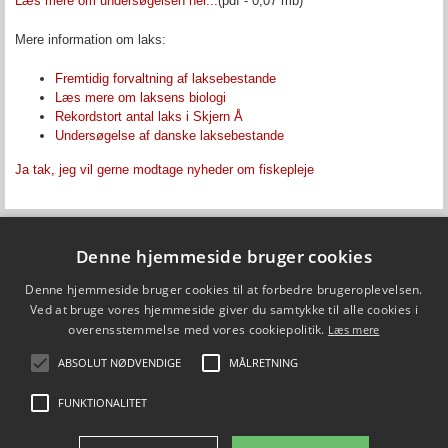
Læs mere om undersøgelsen her...
(pdf - 0,07 mb)
Mere information om laks:
Fremtidig forvaltning af laksebestande
Læs mere om laksens biologi
Rekordstort antal laks i Skjern Å
Undersøgelse af danske laksebestande
Ja tak, jeg vil gerne modtage nyheder om fiskepleje
Denne hjemmeside bruger cookies
Fiskepleje.dk
Denne hjemmeside bruger cookies til at forbedre brugeroplevelsen.
DTU Aqua - Institut for Akvatiske Ressourcer
Vejlsøvej 39
Ved at bruge vores hjemmeside giver du samtykke til alle cookies i
8600 Silkeborg
overensstemmelse med vores cookiepolitik.
Læs mere
ffi@aqua.dtu.dk
Tlf. 35 88 33 00
ABSOLUT NØDVENDIGE
MÅLRETNING
Brug af personoplysninger
FUNKTIONALITET
FØLG OS PÅ