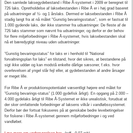
Den samlede laksegydebestand i Ribe Å-systemet i 2009 er beregnet til
726 laks. Opretholdelse af laksebestanden i Ribe Å er i høj grad baseret
på udsætninger af ½- og 1 årslaks. Dermed er laksebestanden i Ribe Å
stadig langt fra at nå målet "Gunstig bevaringsstatus", som er fastsat til
1.000 gydende laks, der ikke stammer fra udsætninger. De fleste af de
726 laks stammer som nævnt fra udsætninger, og derfor er der behov
for flere miljøforbedringer i Ribe Å-systemet, hvis laksebestanden skal
nå et bæredygtigt niveau uden udsætninger.
”Gunstig bevaringsstatus” for laks er i henhold til ”National
forvaltningsplan for laks” en tilstand, hvor det sikres, at bestandene på
sigt ikke uddør og kan modstå enkelte dårlige sæsoner, f.eks. hvor
overlevelsen af yngel slår fejl eller, at gydebestanden af andre årsager
er meget lille.
For Ribe Å er produktionspotentialet væsentligt højere end målet for
”Gunstig bevarings-status” (1.000 gydefisk årligt). En opgang på 2.000 –
4.000 gydelaks årligt til Ribe Å-Systemet er ikke urealistisk, forudsat at
der sker omfattende forbedringer af laksens vilkår i vandløbssystemet.
Derfor bør der fortsat fokuseres på at genskabe bedre levebetingelser
for fiskene i Ribe Å-systemet gennem miljøforbedringer i og ved
vandløbet.