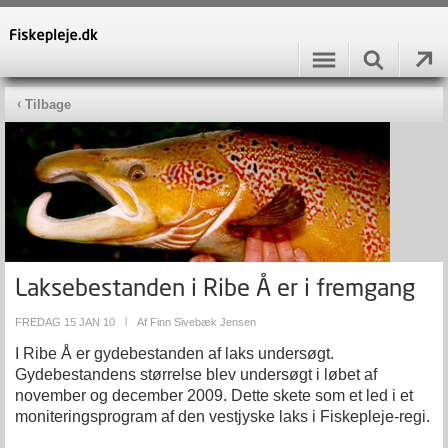
Tilbage
Laksebestanden i Ribe Å er i fremgang
FREDAG 15 JAN 10
|
Af
Finn Sivebæk Jensen
I Ribe Å er gydebestanden af laks undersøgt.
Gydebestandens størrelse blev undersøgt i løbet af
november og december 2009. Dette skete som et led i et
moniteringsprogram af den vestjyske laks i Fiskepleje-regi.