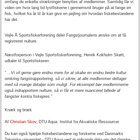
omfang de enkelte strækninger benyttes af medlemmer. Samtidig får vi
viden om hvor lang tid lystfiskerne i gennemsnit bruger på at fange en
fisk, hvilket fra år til år kan give en pejling om hvordan fiskebestandene
har det.
Vejle Å Sportsfiskerforening deler Fangstjournalens ønske om at få
registreret nulture.
Næstforperson i Vejle Sportsfiskerforening, Henrik Kokholm Skøtt,
udtaler til Sportsfiskeren:
”
...Vi vil gerne gøre endnu mere for at skabe en endnu bedre kultur
omkring fangstrapportering, så vi sikrer, at alle medlemmer deltager
med så mange detaljer som muligt. For eksempel bør medlemmerne
også indrapportere nulture, så vi får et mere nuanceret billede af
fangster kontra fiskepres.
”
Knæk og bræk
Af
Christian Skov
, DTU Aqua. Institut for
Akvatiske
Ressourcer.
Du kan også hjælpe fiskebestandene og forskerne ved Danmarks
Tekniske universitet - DTU Aqua ved at indsamle data om det danske