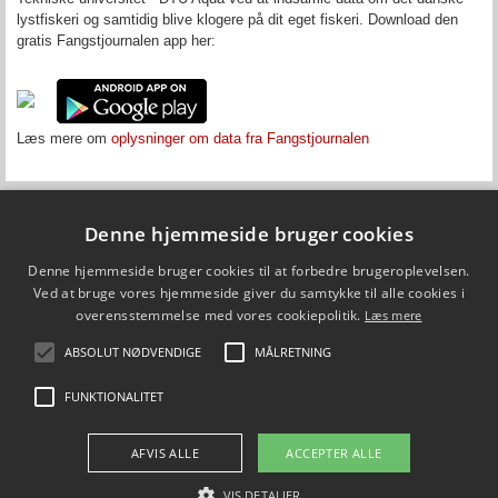
lystfiskeri og samtidig blive klogere på dit eget fiskeri. Download den
gratis Fangstjournalen app her:
Læs mere om
oplysninger om data fra Fangstjournalen
Denne hjemmeside bruger cookies
Fiskepleje.dk
Denne hjemmeside bruger cookies til at forbedre brugeroplevelsen.
DTU Aqua - Institut for Akvatiske Ressourcer
Vejlsøvej 39
Ved at bruge vores hjemmeside giver du samtykke til alle cookies i
8600 Silkeborg
overensstemmelse med vores cookiepolitik.
Læs mere
ffi@aqua.dtu.dk
Tlf. 35 88 33 00
ABSOLUT NØDVENDIGE
MÅLRETNING
Brug af personoplysninger
FUNKTIONALITET
FØLG OS PÅ
AFVIS ALLE
ACCEPTER ALLE
VIS DETALJER