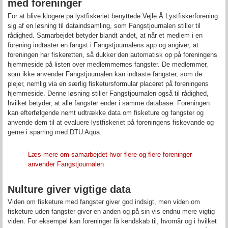
med foreninger
For at blive klogere på lystfiskeriet benyttede Vejle Å Lystfiskerforening
sig af en løsning til dataindsamling, som Fangstjournalen stiller til
rådighed. Samarbejdet betyder blandt andet, at når et medlem i en
forening indtaster en fangst i Fangstjournalens app og angiver, at
foreningen har fiskeretten, så dukker den automatisk op på foreningens
hjemmeside på listen over medlemmernes fangster. De medlemmer,
som ikke anvender Fangstjournalen kan indtaste fangster, som de
plejer, nemlig via en særlig fisketursformular placeret på foreningens
hjemmeside. Denne løsning stiller Fangstjournalen også til rådighed,
hvilket betyder, at alle fangster ender i samme database. Foreningen
kan efterfølgende nemt udtrække data om fisketure og fangster og
anvende dem til at evaluere lystfiskeriet på foreningens fiskevande og
gerne i sparring med DTU Aqua.
Læs mere om samarbejdet hvor flere og flere foreninger
anvender Fangstjournalen
Nulture giver vigtige data
Viden om fisketure med fangster giver god indsigt, men viden om
fisketure uden fangster giver en anden og på sin vis endnu mere vigtig
viden. For eksempel kan foreninger få kendskab til, hvornår og i hvilket