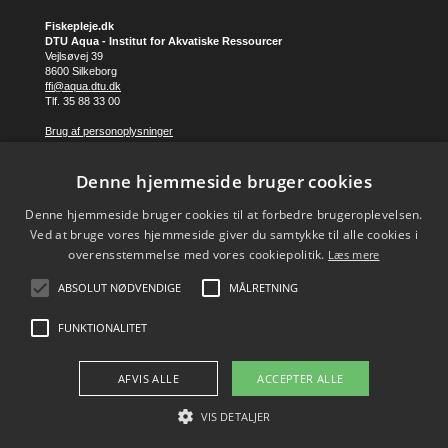
Fiskepleje.dk
DTU Aqua - Institut for Akvatiske Ressourcer
Vejlsøvej 39
8600 Silkeborg
ffi@aqua.dtu.dk
Tlf. 35 88 33 00
Brug af personoplysninger
Denne hjemmeside bruger cookies
FØLG OS PÅ
Denne hjemmeside bruger cookies til at forbedre brugeroplevelsen.
Ved at bruge vores hjemmeside giver du samtykke til alle cookies i
overensstemmelse med vores cookiepolitik.
Læs mere
ABSOLUT NØDVENDIGE
MÅLRETNING
FUNKTIONALITET
AFVIS ALLE
ACCEPTER ALLE
VIS DETALJER