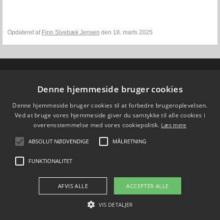
Opdateret af
Finn Sivebæk Jensen
den 18. marts 2025
Fiskepleje.dk
DTU Aqua - Institut for Akvatiske Ressourcer
Denne hjemmeside bruger cookies
Vejlsøvej 39
8600 Silkeborg
Denne hjemmeside bruger cookies til at forbedre brugeroplevelsen.
ffi@aqua.dtu.dk
Tlf. 35 88 33 00
Ved at bruge vores hjemmeside giver du samtykke til alle cookies i
overensstemmelse med vores cookiepolitik.
Læs mere
Brug af personoplysninger
ABSOLUT NØDVENDIGE
MÅLRETNING
FØLG OS PÅ
FUNKTIONALITET
AFVIS ALLE
ACCEPTER ALLE
VIS DETALJER