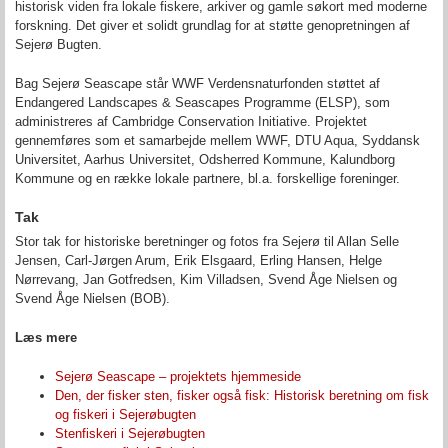
historisk viden fra lokale fiskere, arkiver og gamle søkort med moderne
forskning. Det giver et solidt grundlag for at støtte genopretningen af
Sejerø Bugten.
Bag Sejerø Seascape står WWF Verdensnaturfonden støttet af
Endangered Landscapes & Seascapes Programme (ELSP), som
administreres af Cambridge Conservation Initiative. Projektet
gennemføres som et samarbejde mellem WWF, DTU Aqua, Syddansk
Universitet, Aarhus Universitet, Odsherred Kommune, Kalundborg
Kommune og en række lokale partnere, bl.a. forskellige foreninger.
Tak
Stor tak for historiske beretninger og fotos fra Sejerø til Allan Selle
Jensen, Carl-Jørgen Arum, Erik Elsgaard, Erling Hansen, Helge
Nørrevang, Jan Gotfredsen, Kim Villadsen, Svend Åge Nielsen og
Svend Åge Nielsen (BOB).
Læs mere
Sejerø Seascape – projektets hjemmeside
Den, der fisker sten, fisker også fisk: Historisk beretning om fisk
og fiskeri i Sejerøbugten
Stenfiskeri i Sejerøbugten