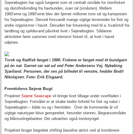
Sejerøbugten har også fungeret som et centralt område for stenfiskeri
og råstofindvinding fra havbunden, især ral (småsten). Mellem
1960’erne og 1990’erne blev der fjernet millioner tons ral og kampesten
fra Sejerøbugten. Derved forsvandt mange vigtige levesteder for fisk og
andre organismer i havet. Desuden har forurening med bl.a. kvælstof fra
landbrug og spildevand påvirket livet i Sejerøbugten. Sådanne
aktiviteter fører sammen med intensivt fiskeri til, at livet i havet
udpines.
Torsk og fladfisk fanget i 1980. Fiskene er fanget med ét bundgarn
på én nat. Garnet var sat ud ved Peter Andersens Vej, Nykøbing
Sjælland. Personen, der ses på billedet til venstre, hedder Bodil
Nikolajsen. Foto: Erik Elsgaard.
Fremtidens Sejerø Bugt
Projektet
Sejerø Seascape
vil bringe livet tilbage under overfladen i
Sejerøbugten. Formålet er at skabe bedre forhold for fisk og natur i
Sejerøbugten – både nu og i fremtiden. Over de kommende år vil
vigtige naturtyper blive genoprettet, herunder stenrev, ålegræsområder
og blåmuslingebanker. Der udsættes også torskeyngel.
Projektet bruger begrebet
shifting baseline
aktivt ved at kombinere