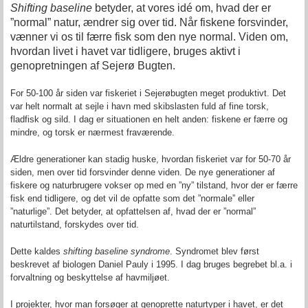
Shifting baseline
betyder, at vores idé om, hvad der er
”normal” natur, ændrer sig over tid. Når fiskene forsvinder,
vænner vi os til færre fisk som den nye normal. Viden om,
hvordan livet i havet var tidligere, bruges aktivt i
genopretningen af Sejerø Bugten.
For 50-100 år siden var fiskeriet i Sejerøbugten meget produktivt. Det
var helt normalt at sejle i havn med skibslasten fuld af fine torsk,
fladfisk og sild. I dag er situationen en helt anden: fiskene er færre og
mindre, og torsk er nærmest fraværende.
Ældre generationer kan stadig huske, hvordan fiskeriet var for 50-70 år
siden, men over tid forsvinder denne viden. De nye generationer af
fiskere og naturbrugere vokser op med en ”ny” tilstand, hvor der er færre
fisk end tidligere, og det vil de opfatte som det ”normale” eller
”naturlige”. Det betyder, at opfattelsen af, hvad der er ”normal”
naturtilstand, forskydes over tid.
Dette kaldes
shifting baseline syndrome
. Syndromet blev først
beskrevet af biologen Daniel Pauly i 1995. I dag bruges begrebet bl.a. i
forvaltning og beskyttelse af havmiljøet.
I projekter, hvor man forsøger at genoprette naturtyper i havet, er det