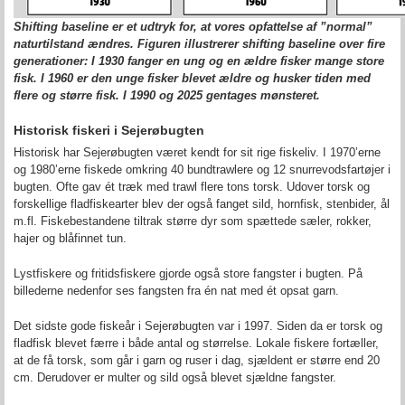
Shifting baseline er et udtryk for, at vores opfattelse af ”normal”
naturtilstand ændres. Figuren illustrerer s
hifting baseline
over fire
generationer: I 1930 fanger en ung og en ældre fisker mange store
fisk. I 1960 er den unge fisker blevet ældre og husker tiden med
flere og større fisk. I 1990 og 2025 gentages mønsteret.
Historisk fiskeri i Sejerøbugten
Historisk har Sejerøbugten været kendt for sit rige fiskeliv. I 1970’erne
og 1980’erne fiskede omkring 40 bundtrawlere og 12 snurrevodsfartøjer i
bugten. Ofte gav ét træk med trawl flere tons torsk. Udover torsk og
forskellige fladfiskearter blev der også fanget sild, hornfisk, stenbider, ål
m.fl. Fiskebestandene tiltrak større dyr som spættede sæler, rokker,
hajer og blåfinnet tun.
Lystfiskere og fritidsfiskere gjorde også store fangster i bugten. På
billederne nedenfor ses fangsten fra én nat med ét opsat garn.
Det sidste gode fiskeår i Sejerøbugten var i 1997. Siden da er torsk og
fladfisk blevet færre i både antal og størrelse. Lokale fiskere fortæller,
at de få torsk, som går i garn og ruser i dag, sjældent er større end 20
cm. Derudover er multer og sild også blevet sjældne fangster.