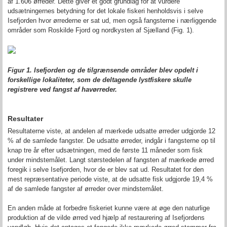
af 1.606 ørreder. Dette giver et godt grundlag for at vurdere
udsætningernes betydning for det lokale fiskeri henholdsvis i selve
Isefjorden hvor ørrederne er sat ud, men også fangsterne i nærliggende
områder som Roskilde Fjord og nordkysten af Sjælland (Fig. 1).
Figur 1. Isefjorden og de tilgrænsende områder blev opdelt i
forskellige lokaliteter, som de deltagende lystfiskere skulle
registrere ved fangst af havørreder.
Resultater
Resultaterne viste, at andelen af mærkede udsatte ørreder udgjorde 12
% af de samlede fangster. De udsatte ørreder, indgår i fangsterne op til
knap tre år efter udsætningen, med de første 11 måneder som fisk
under mindstemålet. Langt størstedelen af fangsten af mærkede ørred
foregik i selve Isefjorden, hvor de er blev sat ud. Resultatet for den
mest repræsentative periode viste, at de udsatte fisk udgjorde 19,4 %
af de samlede fangster af ørreder over mindstemålet.
En anden måde at forbedre fiskeriet kunne være at øge den naturlige
produktion af de vilde ørred ved hjælp af restaurering af Isefjordens