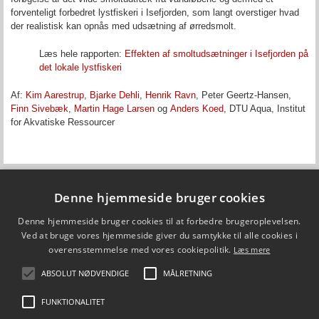
forventeligt forbedret lystfiskeri i Isefjorden, som langt overstiger hvad
der realistisk kan opnås med udsætning af ørredsmolt.
Læs hele rapporten:
Effekten af smoltudsætninger i Isefjorden på
det lokale lystfiskeri
Af:
Kim Aarestrup
,
Bjarke Dehli
,
Henrik Ravn
,
Peter Geertz-Hansen,
Finn Sivebæk
,
Martin Hage Larsen
og
Anders Koed
,
DTU Aqua, Institut
for Akvatiske Ressourcer
Denne hjemmeside bruger cookies
Fiskepleje.dk
Denne hjemmeside bruger cookies til at forbedre brugeroplevelsen.
DTU Aqua - Institut for Akvatiske Ressourcer
Vejlsøvej 39
Ved at bruge vores hjemmeside giver du samtykke til alle cookies i
8600 Silkeborg
overensstemmelse med vores cookiepolitik.
Læs mere
ffi@aqua.dtu.dk
Tlf. 35 88 33 00
ABSOLUT NØDVENDIGE
MÅLRETNING
Brug af personoplysninger
FUNKTIONALITET