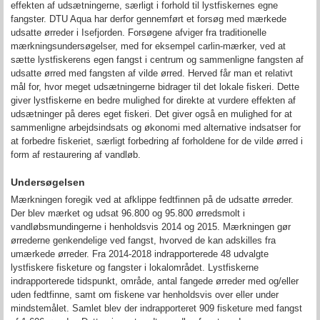
effekten af udsætningerne, særligt i forhold til lystfiskernes egne
fangster. DTU Aqua har derfor gennemført et forsøg med mærkede
udsatte ørreder i Isefjorden. Forsøgene afviger fra traditionelle
mærkningsundersøgelser, med for eksempel carlin-mærker, ved at
sætte lystfiskerens egen fangst i centrum og sammenligne fangsten af
udsatte ørred med fangsten af vilde ørred. Herved får man et relativt
mål for, hvor meget udsætningerne bidrager til det lokale fiskeri. Dette
giver lystfiskerne en bedre mulighed for direkte at vurdere effekten af
udsætninger på deres eget fiskeri. Det giver også en mulighed for at
sammenligne arbejdsindsats og økonomi med alternative indsatser for
at forbedre fiskeriet, særligt forbedring af forholdene for de vilde ørred i
form af restaurering af vandløb.
Undersøgelsen
Mærkningen foregik ved at afklippe fedtfinnen på de udsatte ørreder.
Der blev mærket og udsat 96.800 og 95.800 ørredsmolt i
vandløbsmundingerne i henholdsvis 2014 og 2015. Mærkningen gør
ørrederne genkendelige ved fangst, hvorved de kan adskilles fra
umærkede ørreder. Fra 2014-2018 indrapporterede 48 udvalgte
lystfiskere fisketure og fangster i lokalområdet. Lystfiskerne
indrapporterede tidspunkt, område, antal fangede ørreder med og/eller
uden fedtfinne, samt om fiskene var henholdsvis over eller under
mindstemålet. Samlet blev der indrapporteret 909 fisketure med fangst