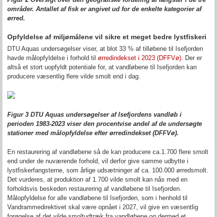
områder. Antallet af fisk er angivet ud for de enkelte kategorier af
ørred.
Opfyldelse af miljømålene vil sikre et meget bedre lystfiskeri
DTU Aquas undersøgelser viser, at blot 33 % af tilløbene til Isefjorden
havde målopfyldelse i forhold til
ørredindekset i 2023 (DFFVø).
Der er
altså et stort uopfyldt potentiale for, at vandløbene til Isefjorden kan
producere væsentlig flere vilde smolt end i dag.
Figur
3
DTU Aquas undersøgelser af Isefjordens vandløb i
perioden 1983-2023 viser den procentvise andel af de undersøgte
stationer med målopfyldelse efter ørredindekset (DFFVø).
En restaurering af vandløbene så de kan producere ca.1.700 flere smolt
end under de nuværende forhold, vil derfor give samme udbytte i
lystfiskerfangsterne, som årlige udsætninger af ca. 100.000 ørredsmolt.
Det vurderes, at produktion af 1.700 vilde smolt kan nås med en
forholdsvis beskeden restaurering af vandløbene til Isefjorden.
Målopfyldelse for alle vandløbene til Isefjorden, som i henhold til
Vandrammedirektivet skal være opnået i 2027, vil give en væsentlig
forøgelse af det vilde smoltudtræk fra vandløbene og dermed et