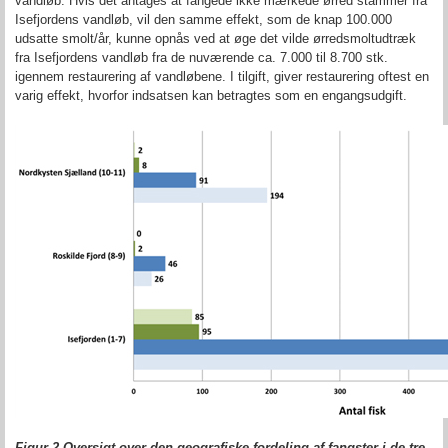
vandløb. Hvis det antages at fangede ikke mærkede ørred stammer fra
Isefjordens vandløb, vil den samme effekt, som de knap 100.000
udsatte smolt/år, kunne opnås ved at øge det vilde ørredsmoltudtræk
fra Isefjordens vandløb fra de nuværende ca. 7.000 til 8.700 stk.
igennem restaurering af vandløbene. I tilgift, giver restaurering oftest en
varig effekt, hvorfor indsatsen kan betragtes som en engangsudgift.
Figur
2
Oversigt over den geografiske fordeling af fangster i de tre