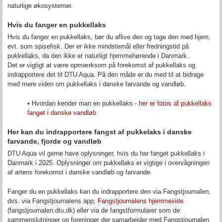
naturlige økosystemer.
Hvis du fanger en pukkellaks
Hvis du fanger en pukkellaks, bør du aflive den og tage den med hjem,
evt. som spisefisk. Der er ikke mindstemål eller fredningstid på
pukkellaks, da den ikke er naturligt hjemmehørende i Danmark.
Det er vigtigt at være opmærksom på forekomst af pukkellaks og
indrapportere det til DTU Aqua. På den måde er du med til at bidrage
med mere viden om pukkellaks i danske farvande og vandløb.
• Hvordan kender man en pukkellaks -
her er fotos af pukkellaks
fanget i danske vandløb
Her kan du indrapportere fangst af pukkelaks i danske
farvande, fjorde og vandløb
DTU Aqua vil gerne have oplysninger, hvis du har fanget pukkellaks i
Danmark i 2025. Oplysninger om pukkellaks er vigtige i overvågningen
af artens forekomst i danske vandløb og farvande.
Fanger du en pukkellaks kan du indrapportere den via Fangstjournalen,
dvs. via Fangstjournalens app,
Fangstjournalens hjemmeside
(fangstjournalen.dtu.dk) eller via de fangstformularer som de
sammenslutninger og foreninger der samarbejder med Fangstjournalen