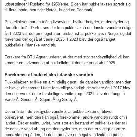
udsætninger i Rusland fra 1950'erne. Siden har pukkellaksen spredt sig
til flere lande, herunder Norge, Island og Danmark.
Pukkellaksen har en toårig livscyklus, hvilket betyder, at den gyder og
dør efter to år. Derfor ses der kun pukkellaks i de danske vandløb i ulige
år. I 2023 var der en meget stor forekomst af pukkellaks i Norge, og det
forventes der også at være i 2025. I 2023 blev der også fanget
pukkellaks i danske vandløb.
Forskere fra DTU Aqua vurderer, at der med stor sandsynlighed vil kan
komme en indvandring af pukkellaks til danske vandløb i 2025.
Forekomst af pukkellaks i danske vandløb
Pukkellaksen er ikke en almindelig gæst i de danske vandløb, men den
er blevet observeret i flere forskellige vandløb de senere år. I 2017 blev
den observeret i otte forskellige vandløb, og i 2021 blev den fanget i
Varde Å, Sneum Å, Skjern Å og Sæby Å.
Det er især i de vestjyske vandløb, at pukkellaksen er blevet
observeret, men den kan også forekomme i andre vandløb rundt om i
landet. Det er endnu uvist, hvor stor en bestand af pukkellaks der er i
de danske vandløb, og om den gyder her, men det er vigtigt at være
opmærksom på den, da den kan have en negativ indvirkning på de