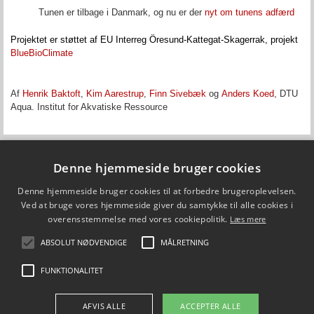
Tunen er tilbage i Danmark, og nu er der
nyt om tunens adfærd
Projektet er støttet af EU Interreg Öresund-Kattegat-Skagerrak, projekt
BlueBioClimate
Af
Henrik Baktoft
,
Kim Aarestrup
,
Finn Sivebæk
og
Anders Koed
, DTU
Aqua. Institut for Akvatiske Ressource
Denne hjemmeside bruger cookies
Fiskepleje.dk
Denne hjemmeside bruger cookies til at forbedre brugeroplevelsen.
DTU Aqua - Institut for Akvatiske Ressourcer
Vejlsøvej 39
Ved at bruge vores hjemmeside giver du samtykke til alle cookies i
8600 Silkeborg
overensstemmelse med vores cookiepolitik.
Læs mere
ffi@aqua.dtu.dk
Tlf. 35 88 33 00
ABSOLUT NØDVENDIGE
MÅLRETNING
Brug af personoplysninger
FUNKTIONALITET
FØLG OS PÅ
AFVIS ALLE
ACCEPTER ALLE