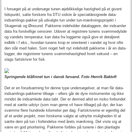
I forsøget på at undersøge tunen øjeblikkelige hastighed på et givent
tidspunkt, satte forskere fra DTU sidste år specialdesignede data-
indsamlings-pakker på udvalgte tun under tun-mærkningsprojekt i
Skagerrak og Øresund. Pakkerne indeholder dataloggere, der indsamler
data fra forskellige sensorer. Udover at registrere tunens svømmedybde
og vandets temperatur, kan data fra loggerne også give et detaljeret
indblik i f.eks., hvordan tunens krop er orienteret i vandet og hvor ofte
den slår med halen. Som noget helt nyt indeholdt pakkerne i år en data-
logger, der registrerer tunens svømmehastighed hvert sekund – en
slags fartskriver for fisk.
Springende blåfinnet tun i dansk farvand. Foto Henrik Baktoft
Det er en forudsætning for denne type undersøgelser, at man får data-
indsamlings-pakkerne tilbage – ellers går de dyre instrumenter og ikke
mindst de indsamlede data tabt. Der er dermed altid en risiko forbundet
med at sætte udstyr (som man gerne vil have tilbage) på dyr, der kan
svømme flere hundrede kilometer per dag. Fartskriverne er egentlig del
af et andet projekt, men forskerne valgte at udnytte muligheden til at
sætte dem på tun i forbindelse med årets mærkning. Det viste sig at
være en god prioritering. Pakkerne forblev på tunene i den planlagte