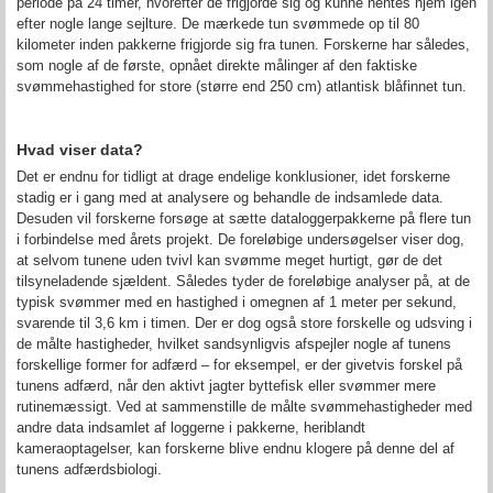
periode på 24 timer, hvorefter de frigjorde sig og kunne hentes hjem igen
efter nogle lange sejlture. De mærkede tun svømmede op til 80
kilometer inden pakkerne frigjorde sig fra tunen. Forskerne har således,
som nogle af de første, opnået direkte målinger af den faktiske
svømmehastighed for store (større end 250 cm) atlantisk blåfinnet tun.
Hvad viser data?
Det er endnu for tidligt at drage endelige konklusioner, idet forskerne
stadig er i gang med at analysere og behandle de indsamlede data.
Desuden vil forskerne forsøge at sætte dataloggerpakkerne på flere tun
i forbindelse med årets projekt. De foreløbige undersøgelser viser dog,
at selvom tunene uden tvivl kan svømme meget hurtigt, gør de det
tilsyneladende sjældent. Således tyder de foreløbige analyser på, at de
typisk svømmer med en hastighed i omegnen af 1 meter per sekund,
svarende til 3,6 km i timen. Der er dog også store forskelle og udsving i
de målte hastigheder, hvilket sandsynligvis afspejler nogle af tunens
forskellige former for adfærd – for eksempel, er der givetvis forskel på
tunens adfærd, når den aktivt jagter byttefisk eller svømmer mere
rutinemæssigt. Ved at sammenstille de målte svømmehastigheder med
andre data indsamlet af loggerne i pakkerne, heriblandt
kameraoptagelser, kan forskerne blive endnu klogere på denne del af
tunens adfærdsbiologi.