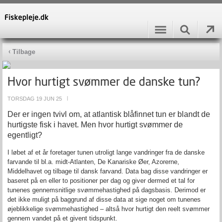
Tilbage
Hvor hurtigt svømmer de danske tun?
TORSDAG 19 JUN 25
|
Der er ingen tvivl om, at atlantisk blåfinnet tun er blandt de
hurtigste fisk i havet. Men hvor hurtigt svømmer de
egentligt?
I løbet af et år foretager tunen utroligt lange vandringer fra de danske
farvande til bl.a. midt-Atlanten, De Kanariske Øer, Azorerne,
Middelhavet og tilbage til dansk farvand. Data bag disse vandringer er
baseret på en eller to positioner per dag og giver dermed et tal for
tunenes gennemsnitlige svømmehastighed på dagsbasis. Derimod er
det ikke muligt på baggrund af disse data at sige noget om tunenes
øjeblikkelige svømmehastighed – altså hvor hurtigt den reelt svømmer
gennem vandet på et givent tidspunkt.