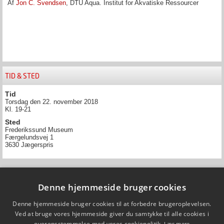
Af
Jon C. Svendsen
, DTU Aqua. Institut for Akvatiske Ressourcer
TID & STED
Tid
Torsdag den 22. november 2018
Kl. 19-21
Sted
Frederikssund Museum
Færgelundsvej 1
3630 Jægerspris
Denne hjemmeside bruger cookies
Fiskepleje.dk
Denne hjemmeside bruger cookies til at forbedre brugeroplevelsen.
DTU Aqua - Institut for Akvatiske Ressourcer
Vejlsøvej 39
Ved at bruge vores hjemmeside giver du samtykke til alle cookies i
8600 Silkeborg
overensstemmelse med vores cookiepolitik.
Læs mere