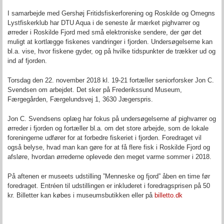
I samarbejde med Gershøj Fritidsfiskerforening og Roskilde og Omegns
Lystfiskerklub har DTU Aqua i de seneste år mærket pighvarrer og
ørreder i Roskilde Fjord med små elektroniske sendere, der gør det
muligt at kortlægge fiskenes vandringer i fjorden. Undersøgelserne kan
bl.a. vise, hvor fiskene gyder, og på hvilke tidspunkter de trækker ud og
ind af fjorden.
Torsdag den 22. november 2018 kl. 19-21 fortæller seniorforsker Jon C.
Svendsen om arbejdet. Det sker på Frederikssund Museum,
Færgegården, Færgelundsvej 1, 3630 Jægerspris.
Jon C. Svendsens oplæg har fokus på undersøgelserne af pighvarrer og
ørreder i fjorden og fortæller bl.a. om det store arbejde, som de lokale
foreningerne udfører for at forbedre fiskeriet i fjorden. Foredraget vil
også belyse, hvad man kan gøre for at få flere fisk i Roskilde Fjord og
afsløre, hvordan ørrederne oplevede den meget varme sommer i 2018.
På aftenen er museets udstilling ”Menneske og fjord” åben en time før
foredraget. Entréen til udstillingen er inkluderet i foredragsprisen på 50
kr. Billetter kan købes i museumsbutikken eller på
billetto.dk