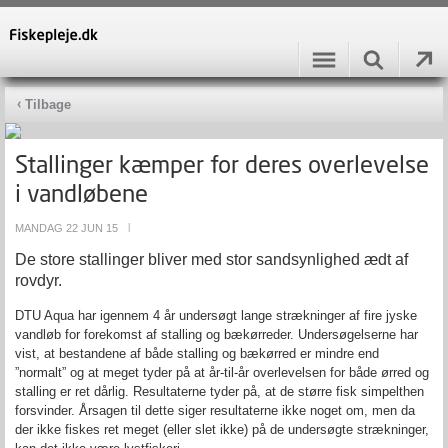
Tilbage
Stallinger kæmper for deres overlevelse
i vandløbene
MANDAG 22 JUN 15
|
De store stallinger bliver med stor sandsynlighed ædt af
rovdyr.
DTU Aqua har igennem 4 år undersøgt lange strækninger af fire jyske
vandløb for forekomst af stalling og bækørreder. Undersøgelserne har
vist, at bestandene af både stalling og bækørred er mindre end
”normalt” og at meget tyder på at år-til-år overlevelsen for både ørred og
stalling er ret dårlig. Resultaterne tyder på, at de større fisk simpelthen
forsvinder. Årsagen til dette siger resultaterne ikke noget om, men da
der ikke fiskes ret meget (eller slet ikke) på de undersøgte strækninger,