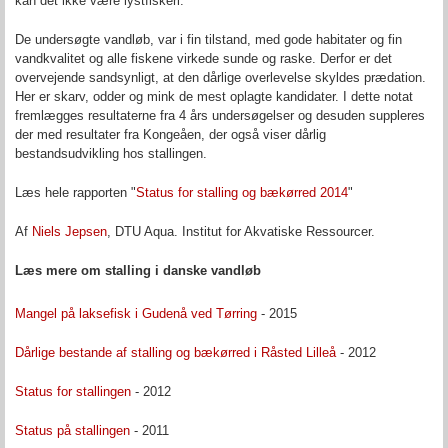
kan det ikke være lystfiskeri.
De undersøgte vandløb, var i fin tilstand, med gode habitater og fin
vandkvalitet og alle fiskene virkede sunde og raske. Derfor er det
overvejende sandsynligt, at den dårlige overlevelse skyldes prædation.
Her er skarv, odder og mink de mest oplagte kandidater. I dette notat
fremlægges resultaterne fra 4 års undersøgelser og desuden suppleres
der med resultater fra Kongeåen, der også viser dårlig
bestandsudvikling hos stallingen.
Læs hele rapporten "
Status for stalling og bækørred 2014
"
Af
Niels Jepsen
, DTU Aqua. Institut for Akvatiske Ressourcer.
Læs mere om stalling i danske vandløb
Mangel på laksefisk i Gudenå ved Tørring
- 2015
Dårlige bestande af stalling og bækørred i Råsted Lilleå
- 2012
Status for stallingen
- 2012
Status på stallingen
- 2011