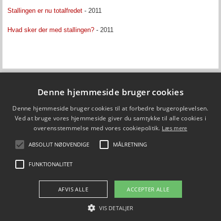
Stallingen er nu totalfredet
- 2011
Hvad sker der med stallingen?
- 2011
Denne hjemmeside bruger cookies
Fiskepleje.dk
Denne hjemmeside bruger cookies til at forbedre brugeroplevelsen.
DTU Aqua - Institut for Akvatiske Ressourcer
Vejlsøvej 39
Ved at bruge vores hjemmeside giver du samtykke til alle cookies i
8600 Silkeborg
overensstemmelse med vores cookiepolitik.
Læs mere
ffi@aqua.dtu.dk
Tlf. 35 88 33 00
ABSOLUT NØDVENDIGE
MÅLRETNING
Brug af personoplysninger
FUNKTIONALITET
FØLG OS PÅ
AFVIS ALLE
ACCEPTER ALLE
VIS DETALJER