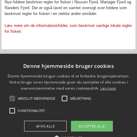
Nye foldere beskriver regler for fiskeri i Nissum Fjord, Mariager Fjord og
Randers Fjord. Der er også lavet en samlet oversigt over foldere som
beskriver regler for fiskeri i en række andre områder.
Læs mere om de informationsfolder, som beskriver særlige lokale regler
for fiskeri
.
Denne hjemmeside bruger cookies
Fiskepleje.dk
DTU Aqua - Institut for Akvatiske Ressourcer
Denne hjemmeside bruger cookies til at forbedre brugeroplevelsen.
Vejlsøvej 39
Ved at bruge vores hjemmeside giver du samtykke til alle cookies i
8600 Silkeborg
overensstemmelse med vores cookiepolitik.
ffi@aqua.dtu.dk
Læs mere
Tlf. 35 88 33 00
ABSOLUT NØDVENDIGE
MÅLRETNING
Brug af personoplysninger
FUNKTIONALITET
FØLG OS PÅ
AFVIS ALLE
ACCEPTER ALLE