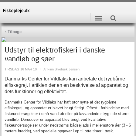
Tilbage
Udstyr til elektrofiskeri i danske
vandløb og søer
TIRSDAG 16 MAR 10
|
Af
Finn Sivebæk Jensen
Danmarks Center for Vildlaks kan anbefale det rygbårne
elfiskegrej. I artiklen der en en beskrivelse af apparatet og
dets funktioner og effektivitet.
Danmarks Center for Vildlaks har haft stor nytte af det rygbårne
elfiskegrej, og apparatet er blevet brugt flittigt. Oftest i forbindelse med
fiskeundersøgelser i små vandløb eller på lavvandede stryg i de større
vandløb. Derudover er apparatet blev brugt ved kvalitative
fiskeundersøgelser under nedstrøms bådsejlads i mellemstore åer (3 - 6
meters bredde), ved specielle opgaver i op til otte timer i træk.