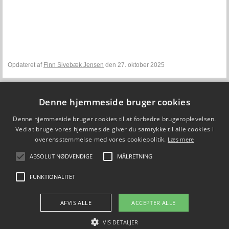
Opdateret af
Finn Sivebæk Jensen
den 27. oktober 2025
Denne hjemmeside bruger cookies
Fiskepleje.dk
Denne hjemmeside bruger cookies til at forbedre brugeroplevelsen.
DTU Aqua - Institut for Akvatiske Ressourcer
Vejlsøvej 39
Ved at bruge vores hjemmeside giver du samtykke til alle cookies i
8600 Silkeborg
overensstemmelse med vores cookiepolitik.
Læs mere
ffi@aqua.dtu.dk
Tlf. 35 88 33 00
ABSOLUT NØDVENDIGE
MÅLRETNING
Brug af personoplysninger
FUNKTIONALITET
FØLG OS PÅ
AFVIS ALLE
ACCEPTER ALLE
VIS DETALJER