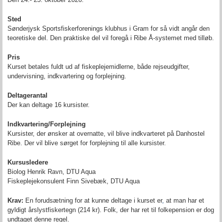
Sted
Sønderjysk Sportsfiskerforenings klubhus i Gram for så vidt angår den
teoretiske del. Den praktiske del vil foregå i Ribe Å-systemet med tilløb.
Pris
Kurset betales fuldt ud af fiskeplejemidlerne, både rejseudgifter,
undervisning, indkvartering og forplejning.
Deltagerantal
Der kan deltage 16 kursister.
Indkvartering/Forplejning
Kursister, der ønsker at overnatte, vil blive indkvarteret på Danhostel
Ribe. Der vil blive sørget for forplejning til alle kursister.
Kursusledere
Biolog Henrik Ravn, DTU Aqua
Fiskeplejekonsulent Finn Sivebæk, DTU Aqua
Krav:
En forudsætning for at kunne deltage i kurset er
,
at man har et
gyldigt årslystfiskertegn (214 kr). Folk, der har ret til folkepension er dog
undtaget denne regel.