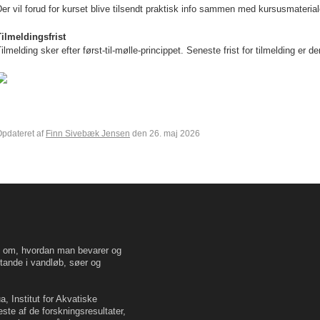
er vil forud for kurset blive tilsendt praktisk info sammen med kursusmaterial
Tilmeldingsfrist
ilmelding sker efter først-til-mølle-princippet
. Seneste frist for tilmelding er de
pdateret af
Finn Sivebæk Jensen
den 26. maj 2026
en om, hvordan man bevarer og
tande i vandløb, søer og
, Institut for Akvatiske
este af de forskningsresultater,