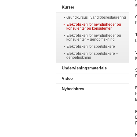
a
Kurser
Grundkursus i vandløbsrestaurering
F
Elektrofiskeri for myndigheder og
konsulenter og konsulenter
Elektrofiskeri for myndigheder og
konsulenter – genopfriskning
D
Elektrofiskeri for sportsfiskere
Elektrofiskeri for sportsfiskere –
genopfriskning
K
Undervisningsmateriale
Video
Nyhedsbrev
P
k