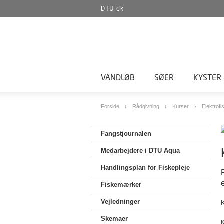
DTU.dk
VANDLØB
SØER
KYSTER
Forside
Rådgivning
Kurser
Elektrofi
Fangstjournalen
Medarbejdere i DTU Aqua
Handlingsplan for Fiskepleje
Fiskemærker
Vejledninger
K
Skemaer
K