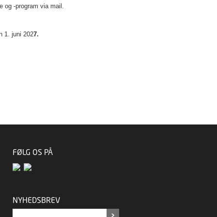
e og -program via mail.
n 1. juni 202
7.
FØLG OS PÅ
NYHEDSBREV