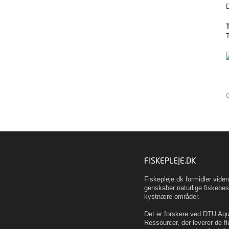
D
T
O
FISKEPLEJE.DK
Fiskepleje.dk formidler vid
genskaber naturlige fiskebes
kystnære områder.
Det er forskere ved DTU Aqua
Ressourcer, der leverer de fl