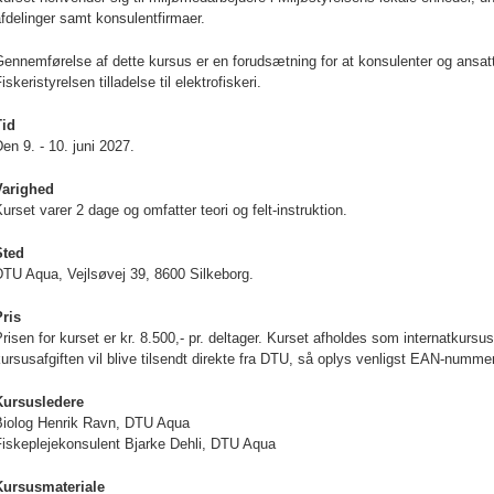
fdelinger samt konsulentfirmaer.
Gennemførelse af dette kursus er en forudsætning for at konsulenter og ansa
iskeristyrelsen
tilladelse til elektrofiskeri.
Tid
en 9. - 10. juni 2027.
Varighed
urset varer 2 dage og omfatter teori og felt-instruktion.
Sted
DTU Aqua, Vejlsøvej 39, 8600 Silkeborg.
Pris
risen for kurset er kr. 8.500,- pr. deltager. Kurset afholdes som internatkursu
ursusafgiften vil blive tilsendt direkte fra DTU, så oplys venligst EAN-nummer
Kursusledere
Biolog Henrik Ravn, DTU Aqua
Fiskeplejekonsulent Bjarke Dehli, DTU Aqua
Kursusmateriale