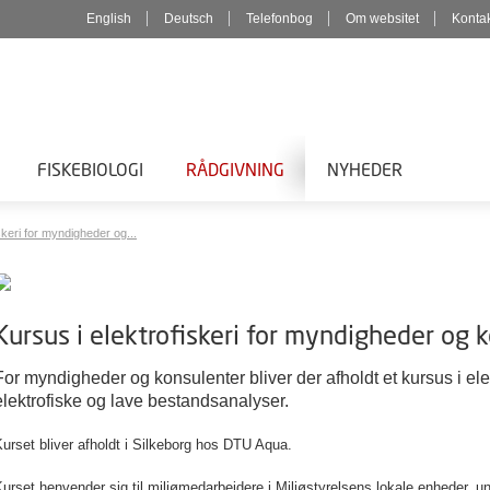
English
Deutsch
Telefonbog
Om websitet
Konta
FISKEBIOLOGI
RÅDGIVNING
NYHEDER
skeri for myndigheder og...
Kursus i elektrofiskeri for myndigheder og 
For myndigheder og konsulenter bliver der afholdt et kursus i ele
elektrofiske og lave bestandsanalyser.
urset bliver afholdt i Silkeborg hos DTU Aqua.
urset henvender sig til miljømedarbejdere i Miljøstyrelsens lokale enheder, 