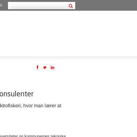
kt
konsulenter
ktrofiskeri, hvor man lærer at
universiteter og kommunernes tekniske