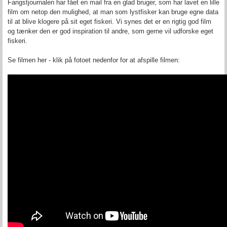
Fangstjournalen har fået en mail fra en glad bruger, som har lavet en lille
film om netop den mulighed, at man som lystfisker kan bruge egne data
til at blive klogere på sit eget fiskeri. Vi synes det er en rigtig god film
og tænker den er god inspiration til andre, som gerne vil udforske eget
fiskeri.
Se filmen her - klik på fotoet nedenfor for at afspille filmen: