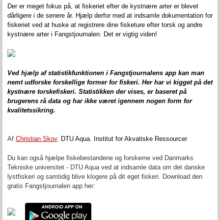
Der er meget fokus på
,
at fiskeriet efter de kystnære arter er blevet
dårligere i de senere år. Hjælp
derfor
med at indsamle dokumentation for
fiskeriet ved at huske at registrere dine fisketure efter torsk og andre
kystnære arter i Fangstjournalen. Det er vigtig viden!
Ved
hjælp af statistikfunktionen i Fangstjournalens app kan man
nemt udforske forskellige former for fiskeri
. Her har vi kigget på det
kystnære torskefiskeri.
Statistikken der
vises,
er baseret på
brugerens rå data
og har ikke været igennem nogen form for
kvalitetssikring.
Af
Christian Skov
,
DTU Aqua.
Institut for Akvatiske Ressourcer
Du kan også hjælpe fiskebestandene og forskerne ved Danmarks
Tekniske universitet - DTU Aqua ved at indsamle data om det danske
lystfiskeri og samtidig blive klogere på dit eget fiskeri. Download den
gratis Fangstjournalen app her: