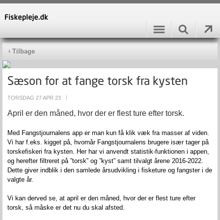
Tilbage
Sæson for at fange torsk fra kysten
TORSDAG 27 APR 23
|
April er den måned
,
hvor der er flest ture efter torsk.
Med Fangstjournalens app er man kun få klik væk fra masser af viden.
Vi har
f.eks.
kigget på
,
hvornår
F
angstjournalens
brugere især tager på
torskefiskeri fra kysten.
Her har vi anvendt statistik-funktionen i appen,
og herefter filtreret på ”torsk”
og
”kyst” samt tilvalgt årene 2016-2022.
De
tte giver
indblik i
den samlede
årsudvikling i fisketure og fangster i
de
valgte år
.
Vi kan
derved
se
,
at april er den måned
,
hvor der er flest ture efter
torsk, så måske er det nu du skal afsted.