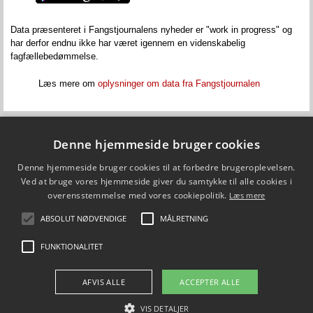
Data præsenteret i Fangstjournalens nyheder er "
work
in
progress"
og
har derfor endnu ikke har været igennem en videnskabelig
fagfællebedømmelse.
Læs mere om
oplysninger om data fra Fangstjournalen
Denne hjemmeside bruger cookies
Fiskepleje.dk
Denne hjemmeside bruger cookies til at forbedre brugeroplevelsen.
DTU Aqua - Institut for Akvatiske Ressourcer
Vejlsøvej 39
Ved at bruge vores hjemmeside giver du samtykke til alle cookies i
8600 Silkeborg
overensstemmelse med vores cookiepolitik.
Læs mere
ffi@aqua.dtu.dk
Tlf. 35 88 33 00
ABSOLUT NØDVENDIGE
MÅLRETNING
Brug af personoplysninger
FUNKTIONALITET
FØLG OS PÅ
AFVIS ALLE
ACCEPTER ALLE
VIS DETALJER