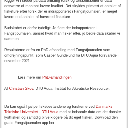
Kigger vi i stedet på data omkring torsk og torskefiskeriet er data
desværre af markant lavere kvalitet. Det skyldes primært at antallet af
fisketure efter torsk der er indrapporteret i Fangstjournalen, er meget
lavere end antallet af havørred-fisketure.
Budskabet er derfor tydeligt: Jo flere der indrapporterer i
Fangstjournalen, uanset hvad man fisker efter, jo bedre data skaber vi
sammen.
Resultaterne er fra en PhD-afhandling med Fangstjournalen som
omdrejningspunkt, som Casper Gundelund fra DTU Aqua forsvarede i
november 2021.
Læs mere om
PhD-afhandlingen
Af
Christian Skov
, DTU Aqua. Institut for Akvatiske Ressourcer.
Du kan også hjælpe fiskebestandene og forskerne ved
Danmarks
Tekniske Universitet - DTU Aqua
med at indsamle data om det danske
lystfiskeri og samtidig blive klogere på dit eget fiskeri. Download den
gratis Fangstjournalen app her: