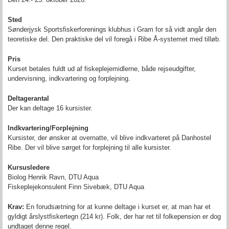
Sted
Sønderjysk Sportsfiskerforenings klubhus i Gram for så vidt angår den
teoretiske del. Den praktiske del vil foregå i Ribe Å-systemet med tilløb.
Pris
Kurset betales fuldt ud af fiskeplejemidlerne, både rejseudgifter,
undervisning, indkvartering og forplejning.
Deltagerantal
Der kan deltage 16 kursister.
Indkvartering/Forplejning
Kursister, der ønsker at overnatte, vil blive indkvarteret på Danhostel
Ribe. Der vil blive sørget for forplejning til alle kursister.
Kursusledere
Biolog Henrik Ravn, DTU Aqua
Fiskeplejekonsulent Finn Sivebæk, DTU Aqua
Krav:
En forudsætning for at kunne deltage i kurset er
,
at man har et
gyldigt årslystfiskertegn (214 kr). Folk, der har ret til folkepension er dog
undtaget denne regel.