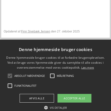
Opdateret af
Finn Sivebæk Jensen
den 27. oktober 2025
Denne hjemmeside bruger cookies
Fiskepleje.dk
Denne hjemmeside bruger cookies til at forbedre brugeroplevelsen.
DTU Aqua - Institut for Akvatiske Ressourcer
Vejlsøvej 39
Ved at bruge vores hjemmeside giver du samtykke til alle cookies i
8600 Silkeborg
overensstemmelse med vores cookiepolitik.
Læs mere
ffi@aqua.dtu.dk
Tlf. 35 88 33 00
ABSOLUT NØDVENDIGE
MÅLRETNING
Brug af personoplysninger
FUNKTIONALITET
FØLG OS PÅ
AFVIS ALLE
ACCEPTER ALLE
VIS DETALJER