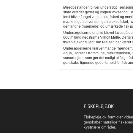
Ørredbestanden bliver undersøgt i sensomm
store ørreder gyder og ynglen vokser op. B
først bliver fanget ved elektrofiskeri og m
mærkningen bliver der igen elektrofisket, 
genfangne (mærkede) og umærkede fisk p
Undersøgelserne er altid blevet lavet på
600 m lang nedstrøms Vilholt Mølle. De før
fiskeplejekonsulent Jan Nielsen har været 
Undersøgelserne kræver mange ”hænder”, o
Aqua, Horsens Kommune, Naturstyrelsen, lod
samarbejdet, som gør det muligt at følge fis
genskabe lignende gode forhold for fisk and
FISKEPLEJE.DK
Fiskepleje.dk formidler vid
genskaber naturlige fiskebes
kystnære områder.