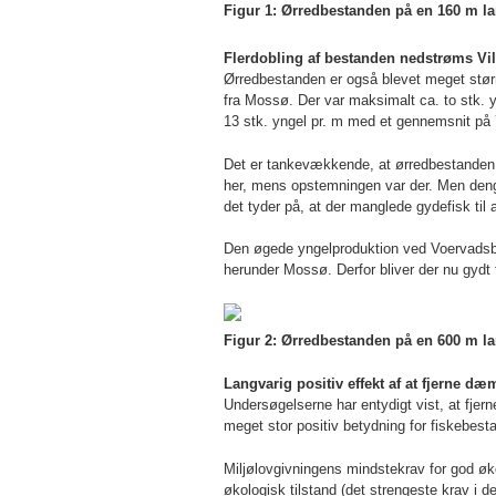
Figur 1: Ørredbestanden på en 160 m l
Flerdobling af bestanden nedstrøms Vil
Ørredbestanden er også blevet meget stør
fra Mossø. Der var maksimalt ca. to stk. 
13 stk. yngel pr. m med et gennemsnit på 7
Det er tankevækkende, at ørredbestanden e
her, mens opstemningen var der. Men den
det tyder på, at der manglede gydefisk til
Den øgede yngelproduktion ved Voervadsbr
herunder Mossø. Derfor bliver der nu gydt
Figur 2: Ørredbestanden på en 600 m la
Langvarig positiv effekt af at fjerne d
Undersøgelserne har entydigt vist, at fjer
meget stor positiv betydning for fiskebe
Miljølovgivningens mindstekrav for god økol
økologisk tilstand (det strengeste krav i de