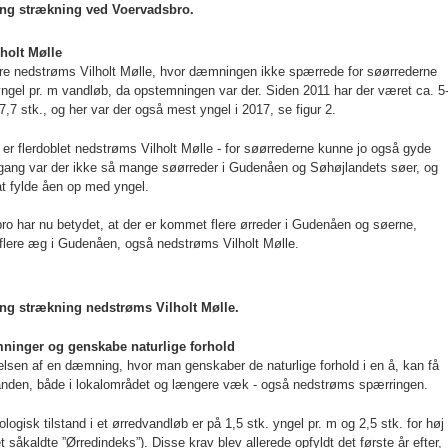
ang strækning ved Voervadsbro.
holt Mølle
re nedstrøms Vilholt Mølle, hvor dæmningen ikke spærrede for søørrederne
yngel pr. m vandløb, da opstemningen var der. Siden 2011 har der været ca. 5
,7 stk., og her var der også mest yngel i 2017, se figur 2.
r flerdoblet nedstrøms Vilholt Mølle - for søørrederne kunne jo også gyde
gang var der ikke så mange søørreder i Gudenåen og Søhøjlandets søer, og
 at fylde åen op med yngel.
o har nu betydet, at der er kommet flere ørreder i Gudenåen og søerne,
 flere æg i Gudenåen, også nedstrøms Vilholt Mølle.
ng strækning nedstrøms Vilholt Mølle.
æmninger og genskabe naturlige forhold
nelsen af en dæmning, hvor man genskaber de naturlige forhold i en å, kan få
standen, både i lokalområdet og længere væk - også nedstrøms spærringen.
ogisk tilstand i et ørredvandløb er på 1,5 stk. yngel pr. m og 2,5 stk. for høj
t såkaldte ”Ørredindeks”). Disse krav blev allerede opfyldt det første år efter,