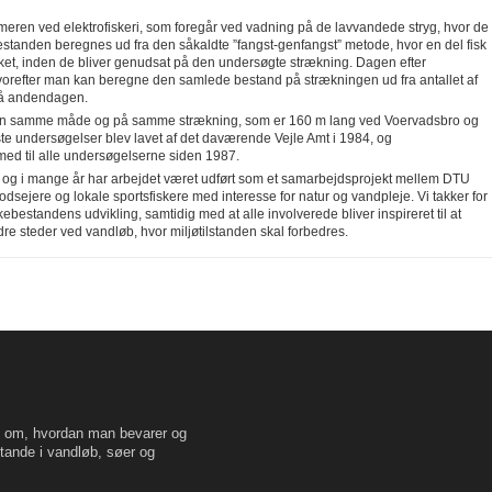
eren ved elektrofiskeri, som foregår ved vadning på de lavvandede stryg, hvor de
estanden beregnes ud fra den såkaldte ”fangst-genfangst” metode, hvor en del fisk
ærket, inden de bliver genudsat på den undersøgte strækning. Dagen efter
hvorefter man kan beregne den samlede bestand på strækningen ud fra antallet af
å andendagen.
 den samme måde og på samme strækning, som er 160 m lang ved Voervadsbro og
ste undersøgelser blev lavet af det daværende Vejle Amt i 1984, og
med til alle undersøgelserne siden 1987.
g i mange år har arbejdet været udført som et samarbejdsprojekt mellem DTU
sejere og lokale sportsfiskere med interesse for natur og vandpleje. Vi takker for
kebestandens udvikling, samtidig med at alle involverede bliver inspireret til at
re steder ved vandløb, hvor miljøtilstanden skal forbedres.
en om, hvordan man bevarer og
tande i vandløb, søer og