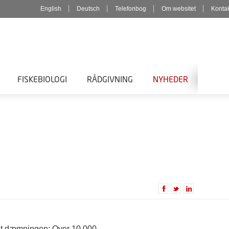
English
Deutsch
Telefonbog
Om websitet
Konta
FISKEBIOLOGI
RÅDGIVNING
NYHEDER
holt dæmningen: Over 10.000