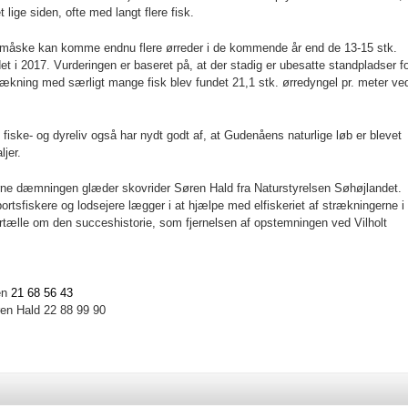
lige siden, ofte med langt flere fisk.
r måske kan komme endnu flere ørreder i de kommende år end de 13-15 stk.
et i 2017. Vurderingen er baseret på, at der stadig er ubesatte standpladser f
trækning med særligt mange fisk blev fundet 21,1 stk. ørredyngel pr. meter ve
 fiske- og dyreliv også har nydt godt af, at Gudenåens naturlige løb er blevet
ljer.
erne dæmningen glæder skovrider Søren Hald fra Naturstyrelsen Søhøjlandet.
portsfiskere og lodsejere lægger i at hjælpe med elfiskeriet af strækningerne i
rtælle om den succeshistorie, som fjernelsen af opstemningen ved Vilholt
en
21 68 56 43
ren Hald 22 88 99 90