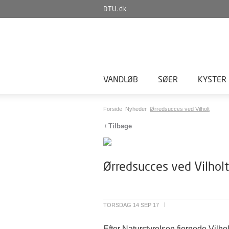
DTU.dk
VANDLØB
SØER
KYSTER
Forside
Nyheder
Ørredsucces ved Vilholt
Tilbage
Ørredsucces ved Vilholt
TORSDAG 14 SEP 17
|
Efter Naturstyrelsen fjernede Vil