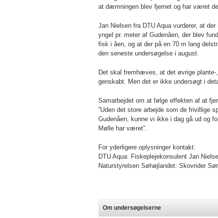
at dæmningen blev fjernet og har været det 
Jan Nielsen fra DTU Aqua vurderer, at de
yngel pr. meter af Gudenåen, der blev fund
fisk i åen, og at der på en 70 m lang dels
den seneste undersøgelse i august.
Det skal fremhæves, at det øvrige plante-,
genskabt. Men det er ikke undersøgt i deta
Samarbejdet om at følge effekten af at fj
”Uden det store arbejde som de frivillige s
Gudenåen, kunne vi ikke i dag gå ud og fo
Mølle har været”.
For yderligere oplysninger kontakt:
DTU Aqua: Fiskeplejekonsulent Jan Niels
Naturstyrelsen Søhøjlandet: Skovrider Sø
Om undersøgelserne