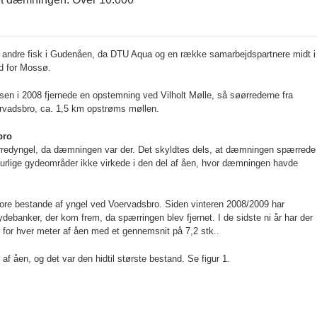
l andre fisk i Gudenåen, da DTU Aqua og en række samarbejdspartnere midt i
d for Mossø.
sen i 2008 fjernede en opstemning ved Vilholt Mølle, så søørrederne fra
vadsbro, ca. 1,5 km opstrøms møllen.
bro
ørredyngel, da dæmningen var der. Det skyldtes dels, at dæmningen spærrede
aturlige gydeområder ikke virkede i den del af åen, hvor dæmningen havde
ore bestande af yngel ved Voervadsbro. Siden vinteren 2008/2009 har
debanker, der kom frem, da spærringen blev fjernet. I de sidste ni år har der
 for hver meter af åen med et gennemsnit på 7,2 stk..
 af åen, og det var den hidtil største bestand. Se figur 1.