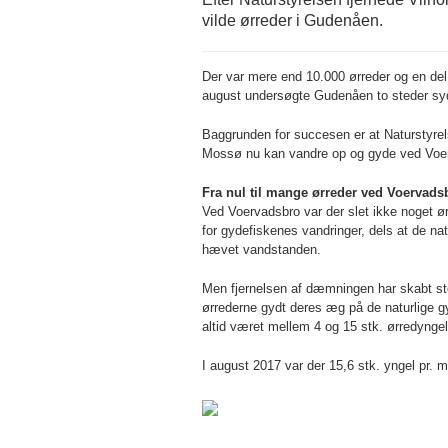
vilde ørreder i Gudenåen.
Der var mere end 10.000 ørreder og en de
august undersøgte Gudenåen to steder sy
Baggrunden for succesen er at Naturstyrel
Mossø nu kan vandre op og gyde ved Voer
Fra nul til mange ørreder ved Voervads
Ved Voervadsbro var der slet ikke noget 
for gydefiskenes vandringer, dels at de n
hævet vandstanden.
Men fjernelsen af dæmningen har skabt st
ørrederne gydt deres æg på de naturlige gy
altid været mellem 4 og 15 stk. ørredyngel
I august 2017 var der 15,6 stk. yngel pr. m