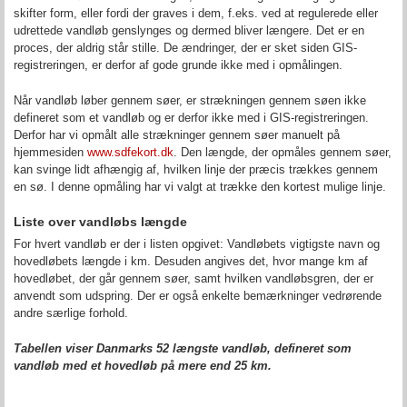
skifter form, eller fordi der graves i dem, f.eks. ved at regulerede eller
udrettede vandløb genslynges og dermed bliver længere. Det er en
proces, der aldrig står stille. De ændringer, der er sket siden GIS-
registreringen, er derfor af gode grunde ikke med i opmålingen.
Når vandløb løber gennem søer, er strækningen gennem søen ikke
defineret som et vandløb og er derfor ikke med i GIS-registreringen.
Derfor har vi opmålt alle strækninger gennem søer manuelt på
hjemmesiden
www.sdfekort.dk
. Den længde, der opmåles gennem søer,
kan svinge lidt afhængig af, hvilken linje der præcis trækkes gennem
en sø. I denne opmåling har vi valgt at trække den kortest mulige linje.
Liste over vandløbs længde
For hvert vandløb er der i listen opgivet: Vandløbets vigtigste navn og
hovedløbets længde i km. Desuden angives det, hvor mange km af
hovedløbet, der går gennem søer, samt hvilken vandløbsgren, der er
anvendt som udspring. Der er også enkelte bemærkninger vedrørende
andre særlige forhold.
Tabellen viser Danmarks 52 længste vandløb, defineret som
vandløb med et hovedløb på mere end 25 km.