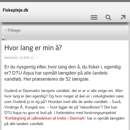
Tilbage
Hvor lang er min å?
MANDAG 19 APR 21
|
Er du nysgerrig efter, hvor lang den å, du fisker i, egentlig
er? DTU Aqua har opmålt længden på alle landets
vandløb. Her præsenteres de 52 længste.
Gudenå er Danmarks længste vandløb; det er er vi alle enige om. Men
hvor lang er den egentlig? Og hvor meget af åen er i virkeligheden søer,
som Gudenå jo er rig på? Hvordan med alle de andre vandløb – Suså,
Vindinge Å, Kongeå osv. – hvor ligger de på ”rekordlisten”? Det kan
DTU Aqua nu give et bud på. I forbindelse med forskningsprojektet
”
Kortlægning af udbredelsen af krebs i Danmark
” har vi opmålt længden
på alle landets vandløb.