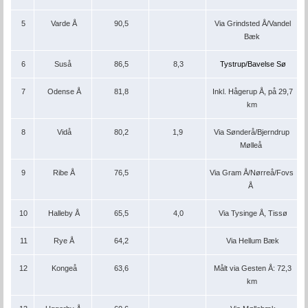
5
Varde Å
90,5
Via Grindsted Å/Vandel
Bæk
6
Suså
86,5
8,3
Tystrup/Bavelse Sø
7
Odense Å
81,8
Inkl. Hågerup Å, på 29,7
km
8
Vidå
80,2
1,9
Via Sønderå/Bjerndrup
Mølleå
9
Ribe Å
76,5
Via Gram Å/Nørreå/Fovs
Å
10
Halleby Å
65,5
4,0
Via Tysinge Å, Tissø
11
Rye Å
64,2
Via Hellum Bæk
12
Kongeå
63,6
Målt via Gesten Å: 72,3
km