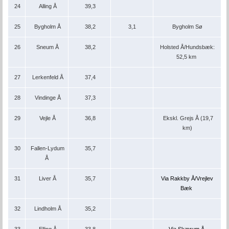
24
Alling Å
39,3
25
Bygholm Å
38,2
3,1
Bygholm Sø
26
Sneum Å
38,2
Holsted Å/Hundsbæk:
52,5 km
27
Lerkenfeld Å
37,4
28
Vindinge Å
37,3
29
Vejle Å
36,8
Ekskl. Grejs Å (19,7
km)
30
Fallen-Lydum
35,7
Å
31
Liver Å
35,7
Via Rakkby Å/Vrejlev
Bæk
32
Lindholm Å
35,2
33
Elling Å
33,8
Via Skærum Å