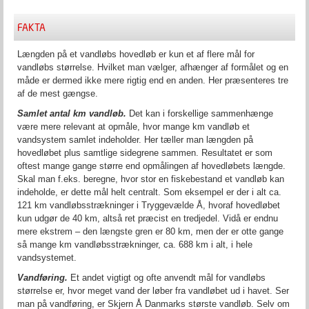
FAKTA
Længden på et vandløbs hovedløb er kun et af flere mål for
vandløbs størrelse. Hvilket man vælger, afhænger af formålet og en
måde er dermed ikke mere rigtig end en anden. Her præsenteres tre
af de mest gængse.
Samlet antal km vandløb.
Det kan i forskellige sammenhænge
være mere relevant at opmåle, hvor mange km vandløb et
vandsystem samlet indeholder. Her tæller man længden på
hovedløbet plus samtlige sidegrene sammen. Resultatet er som
oftest mange gange større end opmålingen af hovedløbets længde.
Skal man f.eks. beregne, hvor stor en fiskebestand et vandløb kan
indeholde, er dette mål helt centralt. Som eksempel er der i alt ca.
121 km vandløbsstrækninger i Tryggevælde Å, hvoraf hovedløbet
kun udgør de 40 km, altså ret præcist en tredjedel. Vidå er endnu
mere ekstrem – den længste gren er 80 km, men der er otte gange
så mange km vandløbsstrækninger, ca. 688 km i alt, i hele
vandsystemet.
Vandføring.
Et andet vigtigt og ofte anvendt mål for vandløbs
størrelse er, hvor meget vand der løber fra vandløbet ud i havet. Ser
man på vandføring, er Skjern Å Danmarks største vandløb. Selv om