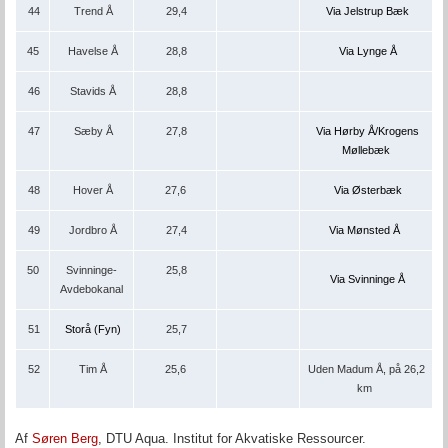
44
Trend Å
29,4
Via Jelstrup Bæk
45
Havelse Å
28,8
Via Lynge Å
46
Stavids Å
28,8
47
Sæby Å
27,8
Via Hørby Å/Krogens
Møllebæk
48
Hover Å
27,6
Via Østerbæk
49
Jordbro Å
27,4
Via Mønsted Å
50
Svinninge-
25,8
Via Svinninge Å
Avdebokanal
51
Storå (Fyn)
25,7
52
Tim Å
25,6
Uden Madum Å, på 26,2
km
Af
Søren Berg
, DTU Aqua. Institut for Akvatiske Ressourcer.