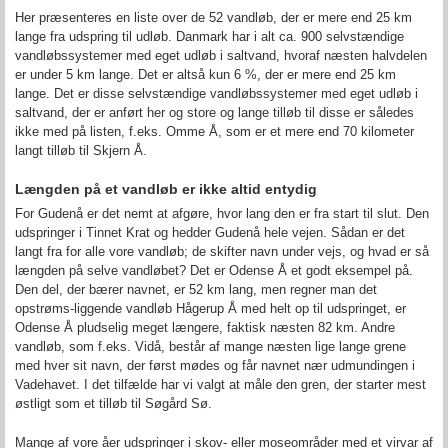
Her præsenteres en liste over de 52 vandløb, der er mere end 25 km
lange fra udspring til udløb. Danmark har i alt ca. 900 selvstændige
vandløbssystemer med eget udløb i saltvand, hvoraf næsten halvdelen
er under 5 km lange. Det er altså kun 6 %, der er mere end 25 km
lange. Det er disse selvstændige vandløbssystemer med eget udløb i
saltvand, der er anført her og store og lange tilløb til disse er således
ikke med på listen, f.eks. Omme Å, som er et mere end 70 kilometer
langt tilløb til Skjern Å.
Længden på et vandløb er ikke altid entydig
For Gudenå er det nemt at afgøre, hvor lang den er fra start til slut. Den
udspringer i Tinnet Krat og hedder Gudenå hele vejen. Sådan er det
langt fra for alle vore vandløb; de skifter navn under vejs, og hvad er så
længden på selve vandløbet? Det er Odense Å et godt eksempel på.
Den del, der bærer navnet, er 52 km lang, men regner man det
opstrøms-liggende vandløb Hågerup Å med helt op til udspringet, er
Odense Å pludselig meget længere, faktisk næsten 82 km. Andre
vandløb, som f.eks. Vidå, består af mange næsten lige lange grene
med hver sit navn, der først mødes og får navnet nær udmundingen i
Vadehavet. I det tilfælde har vi valgt at måle den gren, der starter mest
østligt som et tilløb til Søgård Sø.
Mange af vore åer udspringer i skov- eller moseområder med et virvar af