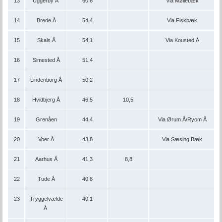
13
Uggerby Å
60,6
Via Møllebæk
14
Brede Å
54,4
Via Fiskbæk
15
Skals Å
54,1
Via Kousted Å
16
Simested Å
51,4
17
Lindenborg Å
50,2
18
Hvidbjerg Å
46,5
10,5
19
Grenåen
44,4
Via Ørum Å/Ryom Å
20
Voer Å
43,8
Via Sæsing Bæk
21
Aarhus Å
41,3
8,8
22
Tude Å
40,8
23
Tryggelvælde
40,1
Å