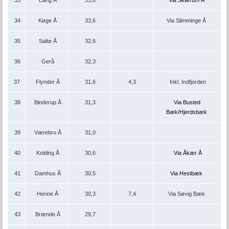
34
Køge Å
33,6
Via Slimminge Å
35
Saltø Å
32,6
36
Gerå
32,3
37
Flynder Å
31,6
4,3
Inkl. Indfjorden
38
Binderup Å
31,3
Via Busted
Bæk/Hjerdsbæk
39
Værebro Å
31,0
40
Kolding Å
30,6
Via Åkær Å
41
Damhus Å
30,5
Via Hestbæk
42
Henne Å
30,3
7,4
Via Søvig Bæk
43
Brænde Å
29,7