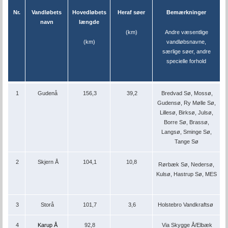
Nr.
Vandløbets
Hovedløbets
Heraf søer
Bemærkninger
navn
længde
(km)
Andre væsentlige
(km)
vandløbsnavne,
særlige søer, andre
specielle forhold
1
Gudenå
156,3
39,2
Bredvad Sø, Mossø,
Gudensø, Ry Mølle Sø,
Lillesø, Birksø, Julsø,
Borre Sø, Brassø,
Langsø, Sminge Sø,
Tange Sø
2
Skjern Å
104,1
10,8
Rørbæk Sø, Nedersø,
Kulsø, Hastrup Sø, MES
3
Storå
101,7
3,6
Holstebro Vandkraftsø
4
Karup Å
92,8
Via Skygge Å/Elbæk