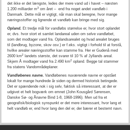
det ikke er det længste, ledes der mere vand ud i havet – næsten
3
1.200 milliarder m
om året –
end fra noget andet vandløb i
Danmark. Dette mål er vigtigt, når man skal beregne, hvor mange
næringsstoffer og lignende et vandløb kan bringe med sig.
Opland.
Et tredje mål for vandløbs størrelse er, hvor stort oplandet
er, dvs. hvor stort et samlet landareal uden om selve vandløbet,
som det modtager vand fra. Oplandsarealet og hvad arealet bruges
til (landbrug, byzone, skov osv.) er f.eks. vigtigt i forhold til at forstå,
hvilke arealer næringsstoffer kan stamme fra. Her er Gudenå med
2
2600 km
landets største, det svarer til 10 % af Jyllands areal.
2
Skjern Å modtager vand fra 2.490 km
opland. Begge tal stammer
fra statens Vandområdeplaner.
Vandløbenes navne.
Vandløbenes nuværende navne er opstået
lokalt for mange hundrede år siden og dermed historisk betingede.
Det er spændende nok i sig selv, faktisk så interessant, at der er
udgivet et helt bogværk om emnet (John Kousgård Sørensen,
Danske Sø- og Ånavne Bind 1-8, 1968-1996). Men ud fra et
geografisk/biologisk synspunkt er det mere interessant, hvor lang et
helt vandløb er, end hvor lang den del er, der bærer et bestemt navn.