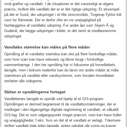
små grøfter og vandløb. I de situationer er det vanskeligt at afgøre
præcis, hvilket lille vandløb der er er det rigtige udspring. Et eksempel
på det er Suså, der udspringer i et lille skovområde, Tingerup Tykke lidt
vest for Rønnede. Der er derfor ofte en vis unøjagtighed på
fastlæggelse af vandløbs udspring. For andre åer som Skjern Å og
Gudenå, der begge udspringer i kilder, er det nemt at stedbestemme
udspringet.
Vandløbs størrelse kan måles på flere måder
Opmåling af et vandløbs størrelse kan ske på flere forskellige måder,
som hver især kan have relevans og bliver brugt i forskellige
sammenhænge. I den her opmåling har vi fokuserer på hovedløbets
længde, men i boksen nedenfor kan du læse om andre måder at måle
størrelsen på vandløb eller vandsystemer, som foruden hovedløbet
omfatter alle sidegrene.
Sådan er opmålingerne fortaget
Vandløbenes længde er opmålt ved hjælp af et GIS-program.
Opmålingen er dermed begrænset til de vandløbsstrækninger, der er
medtaget i den tilgængelige digitale registrering af vandløb, et såkaldt
GIS-lag. Det er som udgangspunkt meget præcist, men kan have huller
og unøjagtigheder, f.eks. hvis en del af et vandløb er rørlagt. Ydermere
skifter vandløb hele tiden længde, enten natuligt når sving og kurver