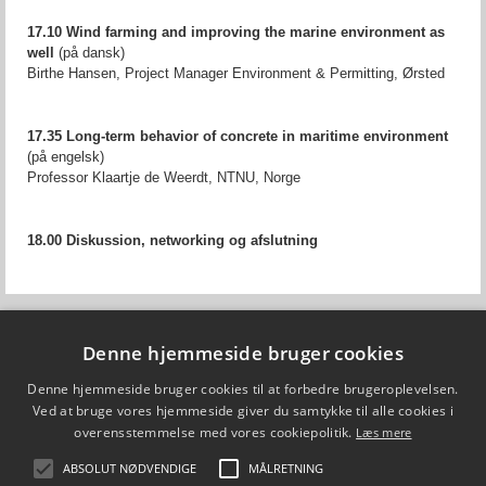
17.10 Wind farming and improving the marine environment as
well
(på dansk)
Birthe Hansen, Project Manager Environment & Permitting, Ørsted
17.35 Long-term behavior of concrete in maritime environment
(på engelsk)
Professor Klaartje de Weerdt, NTNU, Norge
18.00 Diskussion, networking og afslutning
Denne hjemmeside bruger cookies
Fiskepleje.dk
DTU Aqua - Institut for Akvatiske Ressourcer
Denne hjemmeside bruger cookies til at forbedre brugeroplevelsen.
Vejlsøvej 39
Ved at bruge vores hjemmeside giver du samtykke til alle cookies i
8600 Silkeborg
ffi@aqua.dtu.dk
overensstemmelse med vores cookiepolitik.
Læs mere
Tlf. 35 88 33 00
ABSOLUT NØDVENDIGE
MÅLRETNING
Brug af personoplysninger