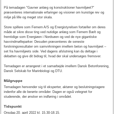
På temadagen "Gavner anlæg og konstruktioner havmiljøet?"
præsenteres internationale erfaringer og visioner om kunstige rev og
miljø på lille og meget stor skala.
Store spillere som Femern A/S og Energistyrelsen fortæller om deres
måde at sikre disse ting ved nutidige anlæg som Femern Bælt og
fremtidige som Energiøen i Nordsøen og ved de nye gigantiske
havvindmølleparker. Desuden præsenteres de seneste
forskningsresultater om samvirkningen imellem beton og havmiljøet –
set fra havmiljøets side. Ved dagens afslutning kan du deltage i
debatten og give dit bidrag til, hvad der skal undersøges fremover.
Temadagen er arrangeret i et samarbejde imellem Dansk Betonforening,
Dansk Selskab for Marinbiologi og DTU.
Målgruppe
Temadagen henvender sig til eksperter, aktører og beslutningstagere
indenfor alle de berørte områder.
Dagen er også velegnet for
studerende, der ønsker en indføring i området.
Tidspunkt
Onsdag 20. april 2022 kl. 15.30-18.15.