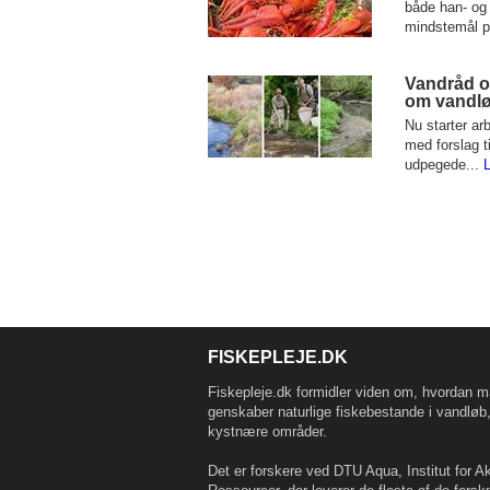
både han- og
mindstemål p
Vandråd o
om vandlø
Nu starter ar
med forslag t
udpegede...
FISKEPLEJE.DK
Fiskepleje.dk formidler viden om, hvordan m
genskaber naturlige fiskebestande i vandløb
kystnære områder.
Det er forskere ved DTU Aqua, Institut for A