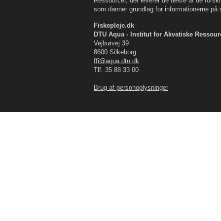
Ressourcer, der leverer de fleste af de forskn
som danner grundlag for informationerne på s
Fiskepleje.dk
DTU Aqua - Institut for Akvatiske Ressour
Vejlsøvej 39
8600 Silkeborg
ffi@aqua.dtu.dk
Tlf. 35 88 33 00
Brug af personoplysninger