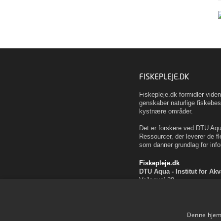
FISKEPLEJE.DK
Fiskepleje.dk formidler vid
genskaber naturlige fiskebes
kystnære områder.
Det er forskere ved DTU Aqua
Ressourcer, der leverer de fl
som danner grundlag for info
Fiskepleje.dk
DTU Aqua - Institut for Ak
Vejlsøvej 39
8600 Silkeborg
ffi@aqua.dtu.dk
Tlf. 35 88 33 00
Denne hjemm