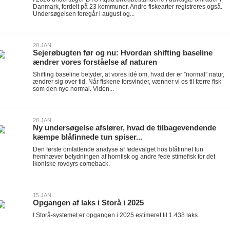
Danmark, fordelt på 23 kommuner. Andre fiskearter registreres også.
Undersøgelsen foregår i august og...
28 JAN
Sejerøbugten før og nu: Hvordan shifting baseline
ændrer vores forståelse af naturen
Shifting baseline betyder, at vores idé om, hvad der er ”normal” natur,
ændrer sig over tid. Når fiskene forsvinder, vænner vi os til færre fisk
som den nye normal. Viden...
28 JAN
Ny undersøgelse afslører, hvad de tilbagevendende
kæmpe blåfinnede tun spiser...
Den første omfattende analyse af fødevalget hos blåfinnet tun
fremhæver betydningen af hornfisk og andre fede stimefisk for det
ikoniske rovdyrs comeback.
15 JAN
Opgangen af laks i Storå i 2025
I Storå-systemet er opgangen i 2025 estimeret til 1.438 laks.