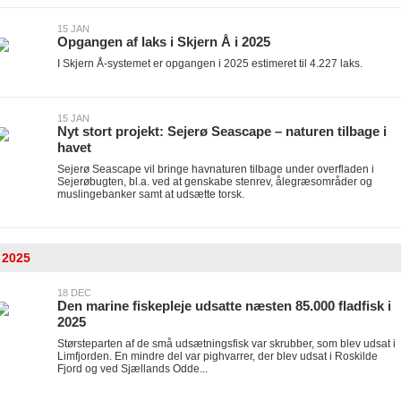
15 JAN
Opgangen af laks i Skjern Å i 2025
I Skjern Å-systemet er opgangen i 2025 estimeret til 4.227 laks.
15 JAN
Nyt stort projekt: Sejerø Seascape – naturen tilbage i
havet
Sejerø Seascape vil bringe havnaturen tilbage under overfladen i
Sejerøbugten, bl.a. ved at genskabe stenrev, ålegræsområder og
muslingebanker samt at udsætte torsk.
2025
18 DEC
Den marine fiskepleje udsatte næsten 85.000 fladfisk i
2025
Størsteparten af de små udsætningsfisk var skrubber, som blev udsat i
Limfjorden. En mindre del var pighvarrer, der blev udsat i Roskilde
Fjord og ved Sjællands Odde...