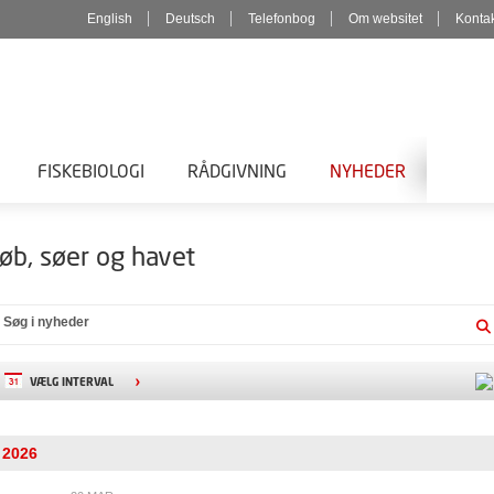
English
Deutsch
Telefonbog
Om websitet
Konta
FISKEBIOLOGI
RÅDGIVNING
NYHEDER
øb, søer og havet
VÆLG INTERVAL
2026