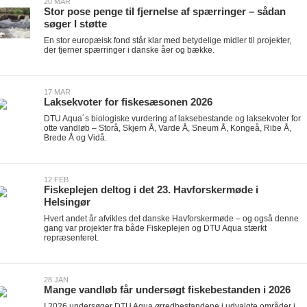
20 MAR
Stor pose penge til fjernelse af spærringer – sådan
søger I støtte
En stor europæisk fond står klar med betydelige midler til projekter,
der fjerner spærringer i danske åer og bække.
17 MAR
Laksekvoter for fiskesæsonen 2026
DTU Aqua´s biologiske vurdering af laksebestande og laksekvoter for
otte vandløb – Storå, Skjern Å, Varde Å, Sneum Å, Kongeå, Ribe Å,
Brede Å og Vidå.
12 FEB
Fiskeplejen deltog i det 23. Havforskermøde i
Helsingør
Hvert andet år afvikles det danske Havforskermøde – og også denne
gang var projekter fra både Fiskeplejen og DTU Aqua stærkt
repræsenteret.
28 JAN
Mange vandløb får undersøgt fiskebestanden i 2026
I 2026 undersøger DTU Aqua ørredbestandene i udvalgte områder i