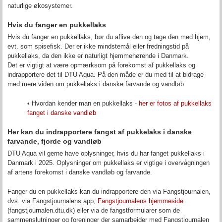
naturlige økosystemer.
Hvis du fanger en pukkellaks
Hvis du fanger en pukkellaks, bør du aflive den og tage den med hjem,
evt. som spisefisk. Der er ikke mindstemål eller fredningstid på
pukkellaks, da den ikke er naturligt hjemmehørende i Danmark.
Det er vigtigt at være opmærksom på forekomst af pukkellaks og
indrapportere det til DTU Aqua. På den måde er du med til at bidrage
med mere viden om pukkellaks i danske farvande og vandløb.
• Hvordan kender man en pukkellaks -
her er fotos af pukkellaks
fanget i danske vandløb
Her kan du indrapportere fangst af pukkelaks i danske
farvande, fjorde og vandløb
DTU Aqua vil gerne have oplysninger, hvis du har fanget pukkellaks i
Danmark i 2025. Oplysninger om pukkellaks er vigtige i overvågningen
af artens forekomst i danske vandløb og farvande.
Fanger du en pukkellaks kan du indrapportere den via Fangstjournalen,
dvs. via Fangstjournalens app,
Fangstjournalens hjemmeside
(fangstjournalen.dtu.dk) eller via de fangstformularer som de
sammenslutninger og foreninger der samarbejder med Fangstjournalen