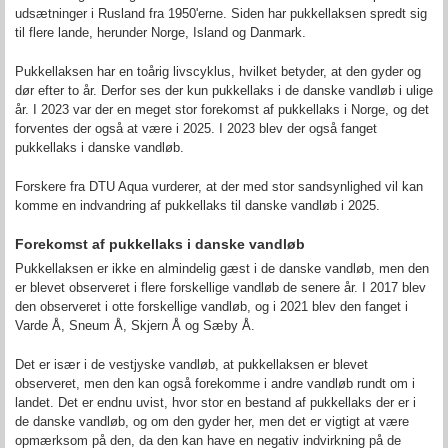
udsætninger i Rusland fra 1950'erne. Siden har pukkellaksen spredt sig
til flere lande, herunder Norge, Island og Danmark.
Pukkellaksen har en toårig livscyklus, hvilket betyder, at den gyder og
dør efter to år. Derfor ses der kun pukkellaks i de danske vandløb i ulige
år. I 2023 var der en meget stor forekomst af pukkellaks i Norge, og det
forventes der også at være i 2025. I 2023 blev der også fanget
pukkellaks i danske vandløb.
Forskere fra DTU Aqua vurderer, at der med stor sandsynlighed vil kan
komme en indvandring af pukkellaks til danske vandløb i 2025.
Forekomst af pukkellaks i danske vandløb
Pukkellaksen er ikke en almindelig gæst i de danske vandløb, men den
er blevet observeret i flere forskellige vandløb de senere år. I 2017 blev
den observeret i otte forskellige vandløb, og i 2021 blev den fanget i
Varde Å, Sneum Å, Skjern Å og Sæby Å.
Det er især i de vestjyske vandløb, at pukkellaksen er blevet
observeret, men den kan også forekomme i andre vandløb rundt om i
landet. Det er endnu uvist, hvor stor en bestand af pukkellaks der er i
de danske vandløb, og om den gyder her, men det er vigtigt at være
opmærksom på den, da den kan have en negativ indvirkning på de