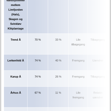
vandsystemer
mellem
Limfjorden
(Hals),
Skagen og
Svinkløv
Klitplantage
Trend Å
70 %
33 %
Lille
Tilbagegang
tilbagegang
Lerkenfeld Å
74 %
40 %
Fremgang
Uændret
Karup Å
74 %
26 %
Fremgang
Tilbagegang
Århus Å
67 %
11 %
Lille
Relativt
fremgang
uændret