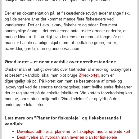
Der er en dokumentation på, at fiskeædende r
ovdyr æder mange fisk,
og
i de senere år er der kommet mange flere fiskeædere ved
vandløbene. Det er
f.eks. skarv, fiskehejre og odder
. Den mest
sandsynlige årsag til det reducerede antal ældre ørreder er derfor, at
mange bliver ædt - særligt hvis fiskene er nemme at fange når de
mangler basale naturlige skjul i form af nedfaldne grene, træer,
trærødder, grøde, sten og anden variation.
Ørredkortet – et nemt overblik over ørredbestandene
Ønsker man et hurtigt overblik over tætheden af ørred- og lakseyngel i
et bestemt vandløb, skal man blot bruge
Ørredkortet
,
som er
tilgængeligt på pc. På kortet kan man se bestandene af ørred- og
lakseyngel ved de seneste undersøgelser, samt hvilke andre fiskearter
der er registreret på de enkelte lokaliteter. Via kortets farvekodning kan
man se, om statens miljømål i ”Ørredindekset” er opfyldt på de
undersøgte lokaliteter.
Læs mere om ”Planer for fiskepleje” og fiskebestande i
vandløb:
Download pdf-filer af planerne for fiskepleje med tilhørende kort
Beskrivelse af, hvordan man laver en plan for fiskepleje