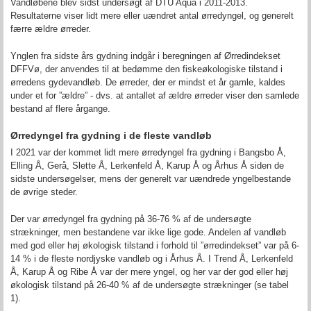
Vandløbene blev sidst undersøgt af DTU Aqua i 2011-2013.
Resultaterne viser lidt mere eller uændret antal ørredyngel, og generelt
færre ældre ørreder.
Ynglen fra sidste års gydning indgår i beregningen af Ørredindekset
DFFVø, der anvendes til at bedømme den fiskeøkologiske tilstand i
ørredens gydevandløb. De ørreder, der er mindst et år gamle, kaldes
under et for ”ældre” - dvs. at antallet af ældre ørreder viser den samlede
bestand af flere årgange.
Ørredyngel fra gydning i de fleste vandløb
I 2021 var der kommet lidt mere ørredyngel fra gydning i Bangsbo Å,
Elling Å, Gerå, Slette Å, Lerkenfeld Å, Karup Å og Århus Å siden de
sidste undersøgelser, mens der generelt var uændrede yngelbestande
de øvrige steder.
Der var ørredyngel fra gydning på 36-76 % af de undersøgte
strækninger, men bestandene var ikke lige gode. Andelen af vandløb
med god eller høj økologisk tilstand i forhold til ”ørredindekset” var på 6-
14 % i de fleste nordjyske vandløb og i Århus Å. I Trend Å, Lerkenfeld
Å, Karup Å og Ribe Å var der mere yngel, og her var der god eller høj
økologisk tilstand på 26-40 % af de undersøgte strækninger (se tabel
1).