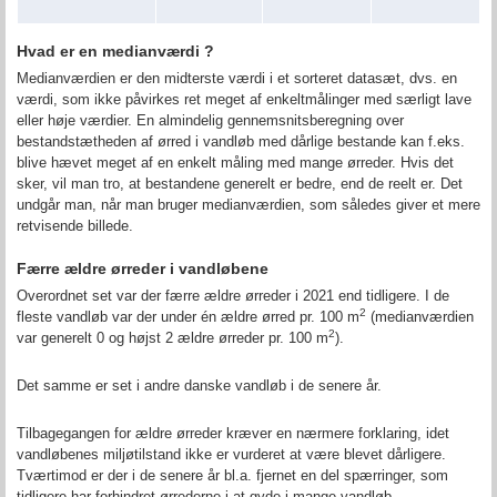
Hvad er en medianværdi ?
Medianværdien er den midterste værdi i et sorteret datasæt, dvs. en
værdi, som ikke påvirkes ret meget af enkeltmålinger med særligt lave
eller høje værdier. En almindelig gennemsnitsberegning over
bestandstætheden af ørred i vandløb med dårlige bestande kan f.eks.
blive hævet meget af en enkelt måling med mange ørreder. Hvis det
sker, vil man tro, at bestandene generelt er bedre, end de reelt er. Det
undgår man, når man bruger medianværdien, som således giver et mere
retvisende billede.
Færre ældre ørreder i vandløbene
Overordnet set var der færre ældre ørreder i 2021 end tidligere. I de
2
fleste vandløb var der under én ældre ørred pr. 100 m
(
medianværdien
2
var generelt 0 og højst 2 ældre ørreder pr. 100 m
).
Det samme er set i andre danske vandløb i de senere år.
Tilbagegangen for ældre ørreder kræver en nærmere forklaring, idet
vandløbenes miljøtilstand ikke er vurderet at være blevet dårligere.
Tværtimod er der i de senere år bl.a. fjernet en del spærringer, som
tidligere har forhindret ørrederne i at gyde i mange vandløb.