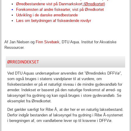
Ørredbestandene vist på Danmarkskort
(Ørredkortet)
Forekomsten af andre fiskearter, vist på Ørredkortet
Udvikling i de danske ørredbestande
Læs om betydningen af fiskeædende rovdyr
Af
Jan Nielsen
og
Finn Sivebæk
,
DTU Aqua. Institut for Akvatiske
Ressourcer.
ØRREDINDEKSET
Ved DTU Aquas undersøgelser anvendes det ”Ørredindeks DFFVø”,
som også bruges i statens vandplaner til at vurdere, om
fiskebestanden er på et naturligt niveau i de mindre gydevandløb for
ørreder. Indekset er baseret på den naturlige forekomst af ørred- og
lakseyngel fra gydning og kan også bruges i store gydevandløb. Se
eksemplet fra Ørredkortet.
Det gælder særligt for Ribe Å, at der her er en naturlig laksebestand.
Derfor indgår bestanden af lakseyngel fra gydning i Ribe Å-systemet
i beregningen af, om vandløbene lever op til kravene i DFFVø.