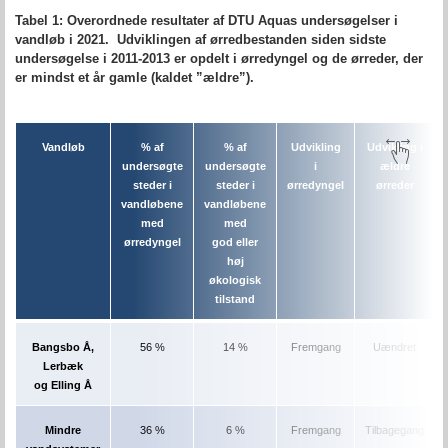
Tabel 1: Overordnede resultater af DTU Aquas undersøgelser i
vandløb i 2021. Udviklingen af ørredbestanden siden sidste
undersøgelse i 2011-2013 er opdelt i ørredyngel og de ørreder, der
er mindst et år gamle (kaldet ”ældre”).
Vandløb
% af
% af
Udvikling
Udvikling i
undersøgte
undersøgte
i
ældre
steder i
steder i
ørredyngel
ørreder
vandløbene
vandløbene
med
med
ørredyngel
god eller
høj
økologisk
tilstand
Bangsbo Å,
56 %
14 %
Fremgang
Uændret
Lerbæk
og Elling Å
Mindre
36 %
6 %
Fremgang
Tilbagegang