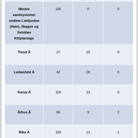
Mindre
105
0
0
vandsystemer
mellem Limfjorden
(Hals), Skagen og
Svinkløv
Klitplantage
Trend Å
27
15
0
Lerkenfeld Å
42
26
0
Karup Å
118
13
0
Århus Å
66
9
2
Ribe Å
182
13
1