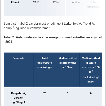
Ribe Å
76 %
27 %
Uændret
Lille
tilbagegang
Som vist i tabel 2 var der mest ørredyngel i Lerkenfeld Å
, Trend Å,
Karup Å og Ribe Å-vandsystemer.
Tabel 2: Antal undersøgte strækninger og mediantætheden af ørred
i 2021
Vandløb
Antal
Mediantæthed
Mediantæthed
undersøgte
af ørredyngel
af ældre
2
strækninger
pr. 100 m
ørreder pr. 100
2
m
(se forklaring i
boks)
Bangsbo Å,
78
3
0
Lerbæk
og Elling Å