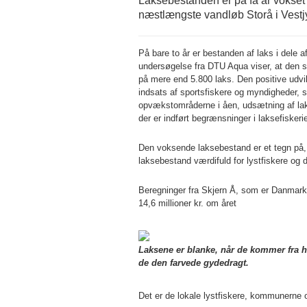
Laksebestanden er på få år vokse
næstlængste vandløb Storå i Vestj
På bare to år er bestanden af laks i dele a
undersøgelse fra DTU Aqua viser, at den 
på mere end 5.800 laks. Den positive udvikl
indsats af sportsfiskere og myndigheder, 
opvækstområderne i åen, udsætning af lak
der er indført begrænsninger i laksefiskerie
Den voksende laksebestand er et tegn på, a
laksebestand værdifuld for lystfiskere og d
Beregninger fra Skjern Å, som er Danmarks 
14,6 millioner kr. om året
Laksene er blanke, når de kommer fra hav
de den farvede gydedragt.
Det er de lokale lystfiskere, kommunerne o