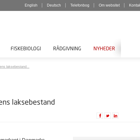
English
Deutsch
Telefonbog
Om websitet
Konta
FISKEBIOLOGI
RÅDGIVNING
NYHEDER
ens laksebestand...
åens laksebestand