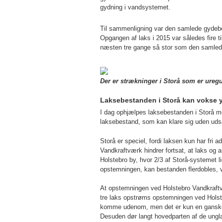
gydning i vandsystemet.
Til sammenligning var den samlede gydebes
Opgangen af laks i 2015 var således fire ti
næsten tre gange så stor som den samlede
Der er strækninger i Storå som er uregu
Laksebestanden i Storå kan vokse y
I dag ophjælpes laksebestanden i Storå me
laksebestand, som kan klare sig uden udsætn
Storå er speciel, fordi laksen kun har fri
Vandkraftværk hindrer fortsat, at laks og a
Holstebro by, hvor 2/3 af Storå-systemet l
opstemningen, kan bestanden flerdobles, 
At opstemningen ved Holstebro Vandkraftvæ
tre laks opstrøms opstemningen ved Holst
komme udenom, men det er kun en ganske l
Desuden dør langt hovedparten af de ungla