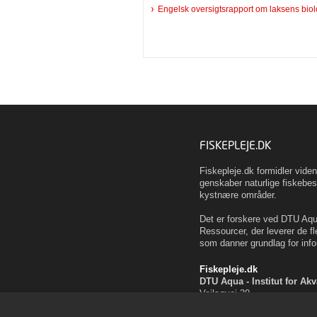
Engelsk oversigtsrapport om laksens biol
FISKEPLEJE.DK
Fiskepleje.dk formidler vid
genskaber naturlige fiskebes
kystnære områder.
Det er forskere ved DTU Aqua
Ressourcer, der leverer de fl
som danner grundlag for info
Fiskepleje.dk
DTU Aqua - Institut for Ak
Vejlsøvej 39
8600 Silkeborg