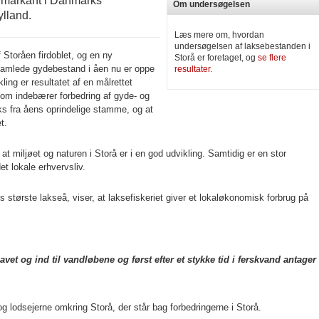
t markant i Danmarks
Om undersøgelsen
ylland.
Læs mere om, hvordan
undersøgelsen af laksebestanden i
f Storåen firdoblet, og en ny
Storå er foretaget, og
se flere
samlede gydebestand i åen nu er oppe
resultater.
ing er resultatet af en målrettet
som indebærer forbedring af gyde- og
s fra åens oprindelige stamme, og at
t.
t miljøet og naturen i Storå er i en god udvikling. Samtidig er en stor
et lokale erhvervsliv.
største lakseå, viser, at laksefiskeriet giver et lokaløkonomisk forbrug på
et og ind til vandløbene og først efter et stykke tid i ferskvand antager
g lodsejerne omkring Storå, der står bag forbedringerne i Storå.