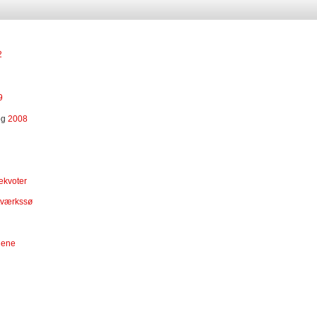
2
9
og
2008
ekvoter
ftværkssø
dene