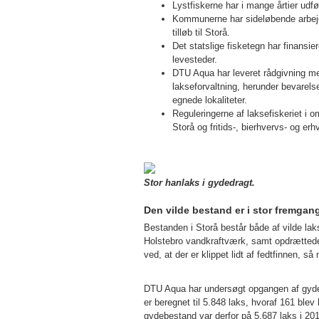
Lystfiskerne har i mange årtier udfø
Kommunerne har sideløbende arbej
tilløb til Storå.
Det statslige fisketegn har finansi
levesteder.
DTU Aqua har leveret rådgivning me
lakseforvaltning, herunder bevarel
egnede lokaliteter.
Reguleringerne af laksefiskeriet i o
Storå og fritids-, bierhvervs- og er
Stor hanlaks i gydedragt.
Den vilde bestand er i stor fremgan
Bestanden i Storå består både af vilde l
Holstebro vandkraftværk, samt opdrættede
ved, at der er klippet lidt af fedtfinnen, 
DTU Aqua har undersøgt opgangen af gyde
er beregnet til 5.848 laks, hvoraf 161 blev
gydebestand var derfor på 5.687 laks i 20