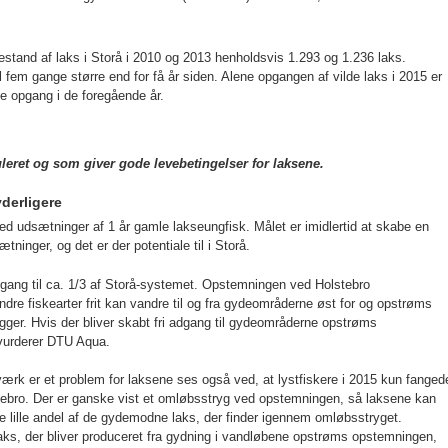
tand af laks i Storå i 2010 og 2013 henholdsvis 1.293 og 1.236 laks.
l fem gange større end for få år siden. Alene opgangen af vilde laks i 2015 er
 opgang i de foregående år.
leret og som giver gode levebetingelser for laksene.
derligere
d udsætninger af 1 år gamle lakseungfisk. Målet er imidlertid at skabe en
inger, og det er der potentiale til i Storå.
 adgang til ca. 1/3 af Storå-systemet. Opstemningen ved Holstebro
ndre fiskearter frit kan vandre til og fra gydeområderne øst for og opstrøms
igger. Hvis der bliver skabt fri adgang til gydeområderne opstrøms
vurderer DTU Aqua.
rk er et problem for laksene ses også ved, at lystfiskere i 2015 kun fanged
ebro. Der er ganske vist et omløbsstryg ved opstemningen, så laksene kan
ille andel af de gydemodne laks, der finder igennem omløbsstryget.
ks, der bliver produceret fra gydning i vandløbene opstrøms opstemningen,