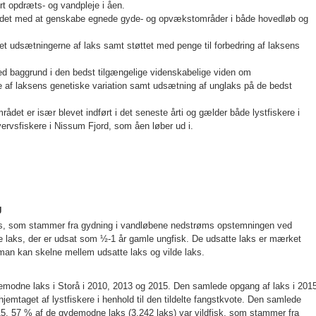
rt opdræts- og vandpleje i åen.
det med at genskabe egnede gyde- og opvækstområder i både hovedløb og
eret udsætningerne af laks samt støttet med penge til forbedring af laksens
d baggrund i den bedst tilgængelige videnskabelige viden om
se af laksens genetiske variation samt udsætning af unglaks på de bedst
mrådet er især blevet indført i det seneste årti og gælder både lystfiskere i
hvervsfiskere i Nissum Fjord, som åen løber ud i.
g
aks, som stammer
fra gydning i vandløbene nedstrøms opstemningen ved
 laks, der er udsat som ½-1 år gamle ungfisk. De udsatte laks er mærket
så man kan skelne mellem udsatte laks og vilde laks.
modne laks i Storå i 2010, 2013 og 2015. Den samlede opgang af laks i 201
 hjemtaget af lystfiskere i henhold til den tildelte fangstkvote. Den samlede
15. 57 % af de gydemodne laks (3.242 laks) var vildfisk, som stammer fra