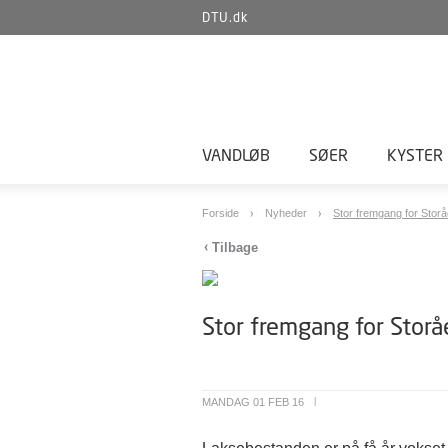
DTU.dk
VANDLØB
SØER
KYSTER
Forside
Nyheder
Stor fremgang for Storå
Tilbage
Stor fremgang for Stor
MANDAG 01 FEB 16
|