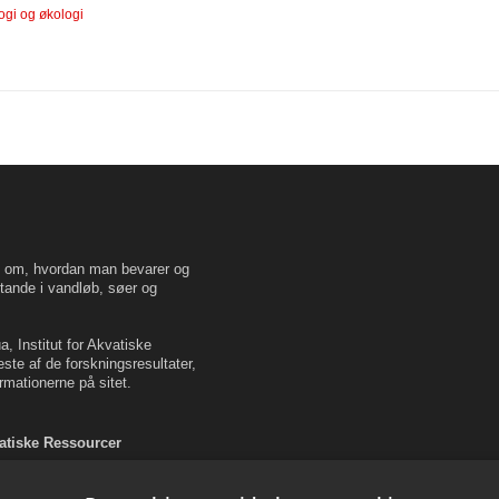
ogi og økologi
en om, hvordan man bevarer og
tande i vandløb, søer og
, Institut for Akvatiske
este af de forskningsresultater,
rmationerne på sitet.
vatiske Ressourcer