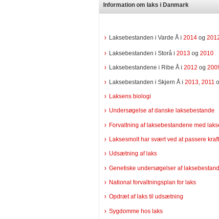
Information om laks i Danmark
Laksebestanden i Varde Å i
2014
og
201
Laksebestanden i Storå i
2013
og
2010
Laksebestandene i Ribe Å i
2012
og
200
Laksebestanden i Skjern Å i
2013
,
2011
Laksens biologi
Undersøgelse af danske laksebestande
Forvaltning af laksebestandene med laks
Laksesmolt har svært ved at passere kra
Udsætning af laks
Genetiske undersøgelser af laksebestan
National forvaltningsplan for laks
Opdræt af laks til udsætning
Sygdomme hos laks