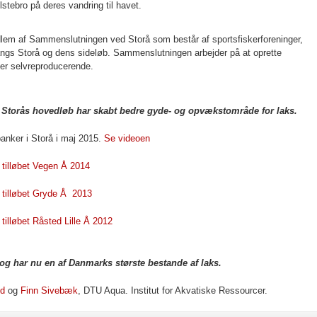
stebro på deres vandring til havet.
edlem af Sammenslutningen ved Storå som består af sportsfiskerforeninger,
langs Storå og dens sideløb. Sammenslutningen arbejder på at oprette
ver selvreproducerende.
 Storås hovedløb har skabt bedre gyde- og opvækstområde for laks.
banker i Storå i maj 2015.
Se videoen
 tilløbet Vegen Å 2014
 tilløbet Gryde Å 2013
 tilløbet Råsted Lille Å 2012
og har nu en af Danmarks største bestande af laks.
ed
og
Finn Sivebæk
, DTU Aqua. Institut for Akvatiske Ressourcer.