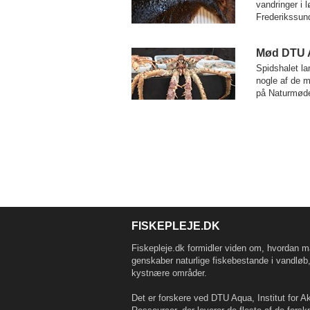
vandringer i l
Frederikssun
Mød DTU A
Spidshalet la
nogle af de 
på Naturmøde
FISKEPLEJE.DK
Fiskepleje.dk formidler viden om, hvordan m
genskaber naturlige fiskebestande i vandløb
kystnære områder.
Det er forskere ved DTU Aqua, Institut for A