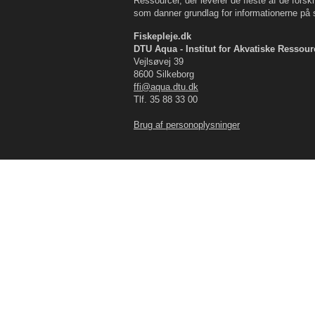
Ressourcer, der leverer de fleste af de forskn
som danner grundlag for informationerne på s
Fiskepleje.dk
DTU Aqua - Institut for Akvatiske Ressour
Vejlsøvej 39
8600 Silkeborg
ffi@aqua.dtu.dk
Tlf. 35 88 33 00
Brug af personoplysninger